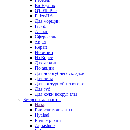
Facetem
BioHyalux
QT Fill Plus
FillersHA
Для морщин
В лоб
Aliaxin
Сферогель
e.p.t.q
Repart
Новинки
Из Кореи
Для ягодиц
По акции
Для носогубных складок
Для лица
Для контурной пластики
Для губ
Для кожи вокруг глаз
Биоревитализанты
Назад
Биоревитализанты
Hyalual
Premierpharm
Aquashine