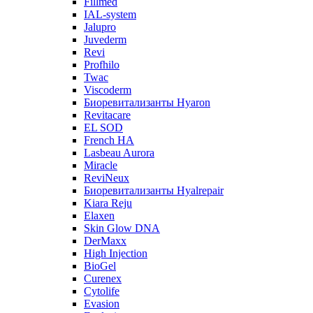
Fillmed
IAL-system
Jalupro
Juvederm
Revi
Profhilo
Twac
Viscoderm
Биоревитализанты Hyaron
Revitacare
EL SOD
French HA
Lasbeau Aurora
Miracle
ReviNeux
Биоревитализанты Hyalrepair
Kiara Reju
Elaxen
Skin Glow DNA
DerMaxx
High Injection
BioGel
Curenex
Cytolife
Evasion