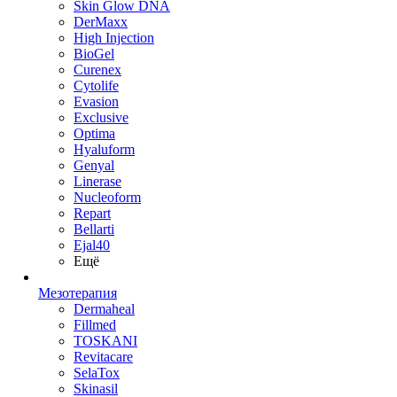
Skin Glow DNA
DerMaxx
High Injection
BioGel
Curenex
Cytolife
Evasion
Exclusive
Optima
Hyaluform
Genyal
Linerase
Nucleoform
Repart
Bellarti
Ejal40
Ещё
Мезотерапия
Dermaheal
Fillmed
TOSKANI
Revitacare
SelaTox
Skinasil