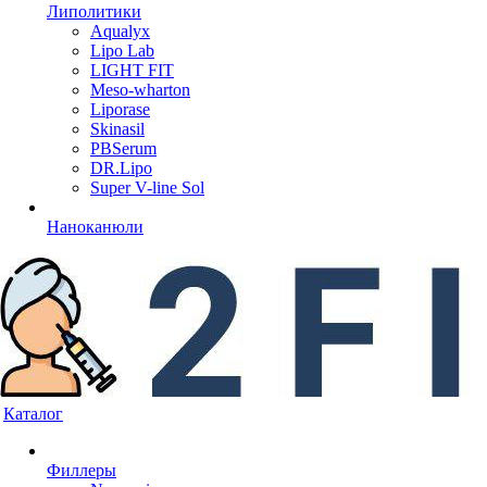
Липолитики
Aqualyx
Lipo Lab
LIGHT FIT
Meso-wharton
Liporase
Skinasil
PBSerum
DR.Lipo
Super V-line Sol
Наноканюли
Каталог
Филлеры