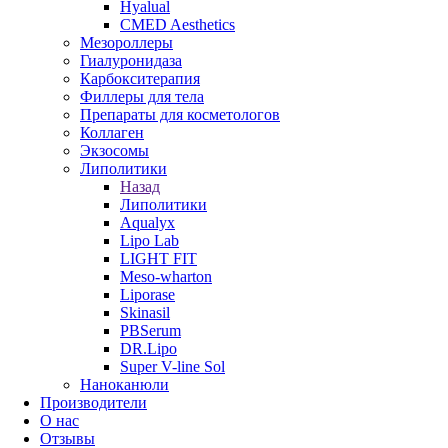
Hyalual
CMED Aesthetics
Мезороллеры
Гиалуронидаза
Карбокситерапия
Филлеры для тела
Препараты для косметологов
Коллаген
Экзосомы
Липолитики
Назад
Липолитики
Aqualyx
Lipo Lab
LIGHT FIT
Meso-wharton
Liporase
Skinasil
PBSerum
DR.Lipo
Super V-line Sol
Наноканюли
Производители
О нас
Отзывы