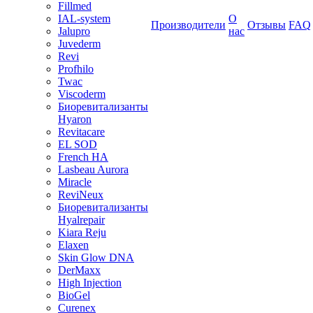
Fillmed
IAL-system
О
Производители
Отзывы
FAQ
Jalupro
нас
Juvederm
Revi
Profhilo
Twac
Viscoderm
Биоревитализанты
Hyaron
Revitacare
EL SOD
French HA
Lasbeau Aurora
Miracle
ReviNeux
Биоревитализанты
Hyalrepair
Kiara Reju
Elaxen
Skin Glow DNA
DerMaxx
High Injection
BioGel
Curenex