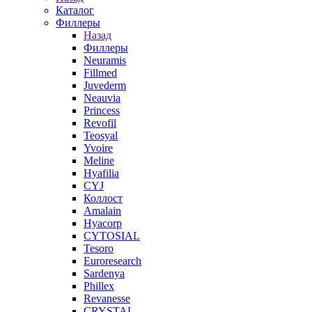
Каталог
Филлеры
Назад
Филлеры
Neuramis
Fillmed
Juvederm
Neauvia
Princess
Revofil
Teosyal
Yvoire
Meline
Hyafilia
CYJ
Коллост
Amalain
Hyacorp
CYTOSIAL
Tesoro
Euroresearch
Sardenya
Phillex
Revanesse
CRYSTAL