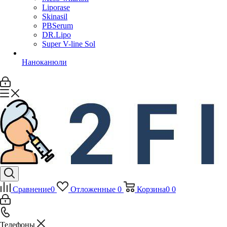
Liporase
Skinasil
PBSerum
DR.Lipo
Super V-line Sol
Наноканюли
Сравнение
0
Отложенные
0
Корзина
0
0
Телефоны