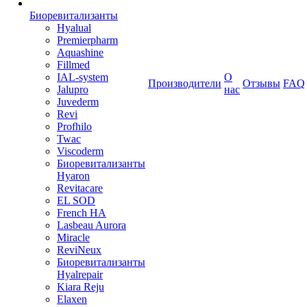
Биоревитализанты
Hyalual
Premierpharm
Aquashine
Fillmed
IAL-system
О
Производители
Отзывы
FAQ
Jalupro
нас
Juvederm
Revi
Profhilo
Twac
Viscoderm
Биоревитализанты
Hyaron
Revitacare
EL SOD
French HA
Lasbeau Aurora
Miracle
ReviNeux
Биоревитализанты
Hyalrepair
Kiara Reju
Elaxen