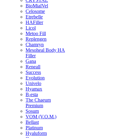
CRYSTAL
BioMialVel
Celosome
Etrebelle
HAFiller
Licol
Metoo Fill
Replengen
Chamryn
Mesoheal Body HA
Filler
Gana
Reneall
Success
Evolution
Univelo
Hyamax
B-esta
The Chaeum
Premium
Sosum
VOM (V.O.M.)
Bellast
Platinum
Hyaluform