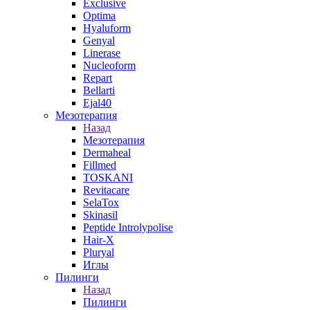
Exclusive
Optima
Hyaluform
Genyal
Linerase
Nucleoform
Repart
Bellarti
Ejal40
Мезотерапия
Назад
Мезотерапия
Dermaheal
Fillmed
TOSKANI
Revitacare
SelaTox
Skinasil
Peptide Introlypolise
Hair-X
Pluryal
Иглы
Пилинги
Назад
Пилинги