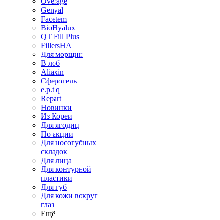
Overage
Genyal
Facetem
BioHyalux
QT Fill Plus
FillersHA
Для морщин
В лоб
Aliaxin
Сферогель
e.p.t.q
Repart
Новинки
Из Кореи
Для ягодиц
По акции
Для носогубных
складок
Для лица
Для контурной
пластики
Для губ
Для кожи вокруг
глаз
Ещё