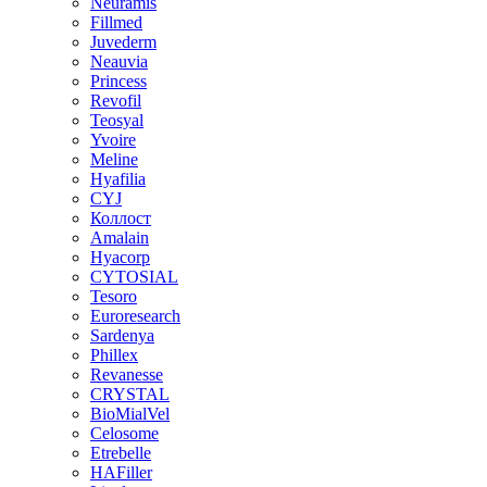
Neuramis
Fillmed
Juvederm
Neauvia
Princess
Revofil
Teosyal
Yvoire
Meline
Hyafilia
CYJ
Коллост
Amalain
Hyacorp
CYTOSIAL
Tesoro
Euroresearch
Sardenya
Phillex
Revanesse
CRYSTAL
BioMialVel
Celosome
Etrebelle
HAFiller