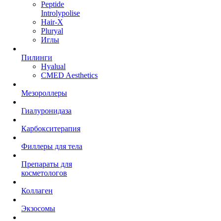
Peptide
Introlypolise
Hair-X
Pluryal
Иглы
Пилинги
Hyalual
CMED Aesthetics
Мезороллеры
Гиалуронидаза
Карбокситерапия
Филлеры для тела
Препараты для
косметологов
Коллаген
Экзосомы