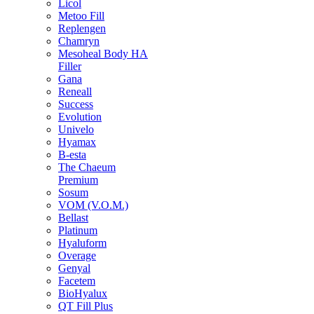
Licol
Metoo Fill
Replengen
Chamryn
Mesoheal Body HA
Filler
Gana
Reneall
Success
Evolution
Univelo
Hyamax
B-esta
The Chaeum
Premium
Sosum
VOM (V.O.M.)
Bellast
Platinum
Hyaluform
Overage
Genyal
Facetem
BioHyalux
QT Fill Plus