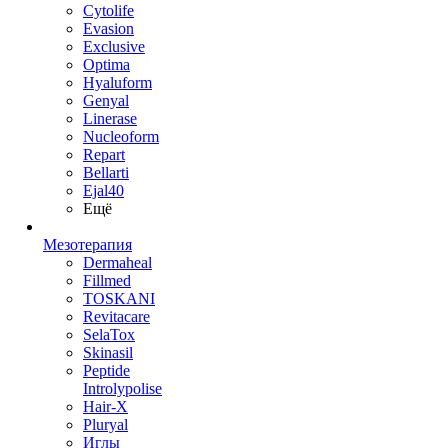
Cytolife
Evasion
Exclusive
Optima
Hyaluform
Genyal
Linerase
Nucleoform
Repart
Bellarti
Ejal40
Ещё
Мезотерапия
Dermaheal
Fillmed
TOSKANI
Revitacare
SelaTox
Skinasil
Peptide
Introlypolise
Hair-X
Pluryal
Иглы