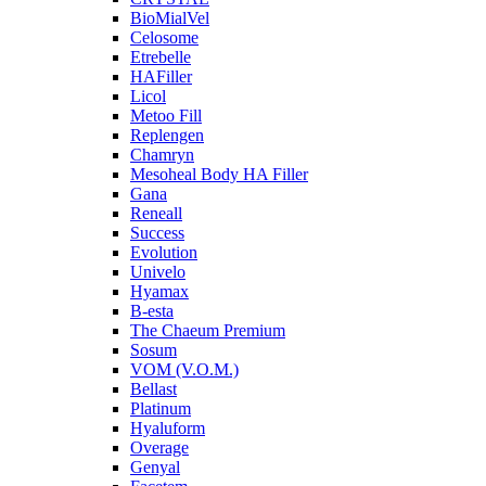
BioMialVel
Celosome
Etrebelle
HAFiller
Licol
Metoo Fill
Replengen
Chamryn
Mesoheal Body HA Filler
Gana
Reneall
Success
Evolution
Univelo
Hyamax
B-esta
The Chaeum Premium
Sosum
VOM (V.O.M.)
Bellast
Platinum
Hyaluform
Overage
Genyal