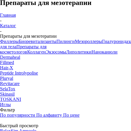
Препараты для мезотерапии
Главная
-
Каталог
-
Препараты для мезотерапии
Филлеры
Биоревитализанты
Пилинги
Мезороллеры
Гиалуронидаз
для тела
Препараты для
косметологов
Коллаген
Экзосомы
Липолитики
Наноканюли
Dermaheal
Fillmed
Hair-X
Peptide Introlypolise
Pluryal
Revitacare
SelaTox
Skinasil
TOSKANI
Иглы
Фильтр
По популярности
По алфавиту
По цене
Быстрый просмотр
RelaxSim Ampoule