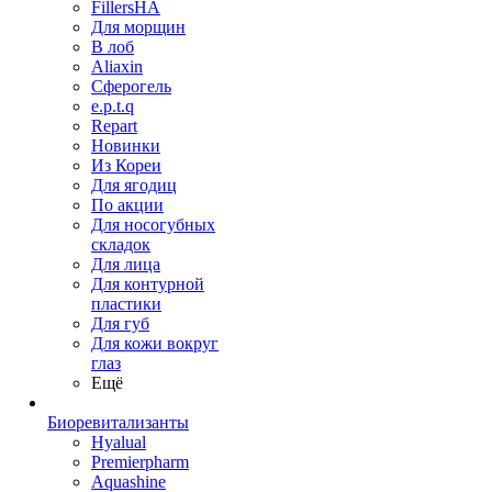
FillersHA
Для морщин
В лоб
Aliaxin
Сферогель
e.p.t.q
Repart
Новинки
Из Кореи
Для ягодиц
По акции
Для носогубных
складок
Для лица
Для контурной
пластики
Для губ
Для кожи вокруг
глаз
Ещё
Биоревитализанты
Hyalual
Premierpharm
Aquashine