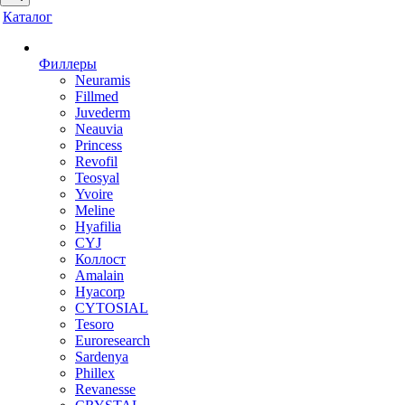
Каталог
Филлеры
Neuramis
Fillmed
Juvederm
Neauvia
Princess
Revofil
Teosyal
Yvoire
Meline
Hyafilia
CYJ
Коллост
Amalain
Hyacorp
CYTOSIAL
Tesoro
Euroresearch
Sardenya
Phillex
Revanesse