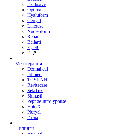
Exclusive
Optima
Hyaluform
Genyal
Linerase
Nucleoform
Repart
Bellarti
Ejal40
Ещё
Мезотерапия
Dermaheal
Fillmed
TOSKANI
Revitacare
SelaTox
Skinasil
Peptide Introlypolise
Hair-X
Pluryal
Иглы
Пилинги
Hyalual