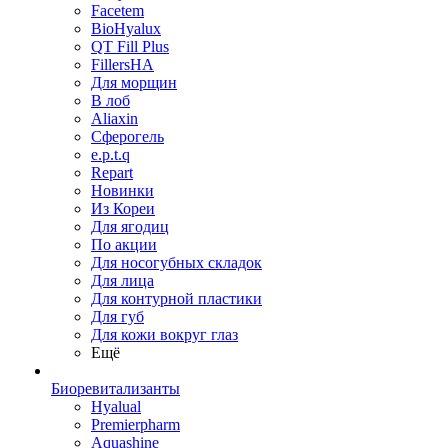
Facetem
BioHyalux
QT Fill Plus
FillersHA
Для морщин
В лоб
Aliaxin
Сферогель
e.p.t.q
Repart
Новинки
Из Кореи
Для ягодиц
По акции
Для носогубных складок
Для лица
Для контурной пластики
Для губ
Для кожи вокруг глаз
Ещё
Биоревитализанты
Hyalual
Premierpharm
Aquashine