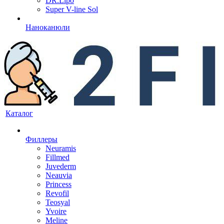
DR.Lipo
Super V-line Sol
Наноканюли
Каталог
Филлеры
Neuramis
Fillmed
Juvederm
Neauvia
Princess
Revofil
Teosyal
Yvoire
Meline