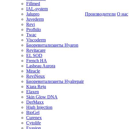
Fillmed
IAL-system
Jalupro
Производители
О нас
Juvederm
Revi
Profhilo
Twac
Viscoderm
Биоревитализанты Hyaron
Revitacare
EL SOD
French HA
Lasbeau Aurora
Miracle
ReviNeux
Биоревитализанты Hyalrepair
Kiara Reju
Elaxen
Skin Glow DNA
DerMaxx
High Injection
BioGel
Curenex
Cytolife
Evasion