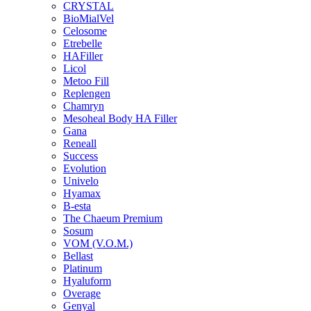
CRYSTAL
BioMialVel
Celosome
Etrebelle
HAFiller
Licol
Metoo Fill
Replengen
Chamryn
Mesoheal Body HA Filler
Gana
Reneall
Success
Evolution
Univelo
Hyamax
B-esta
The Chaeum Premium
Sosum
VOM (V.O.M.)
Bellast
Platinum
Hyaluform
Overage
Genyal