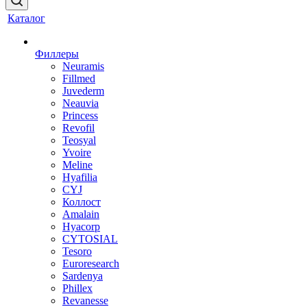
Каталог
Филлеры
Neuramis
Fillmed
Juvederm
Neauvia
Princess
Revofil
Teosyal
Yvoire
Meline
Hyafilia
CYJ
Коллост
Amalain
Hyacorp
CYTOSIAL
Tesoro
Euroresearch
Sardenya
Phillex
Revanesse