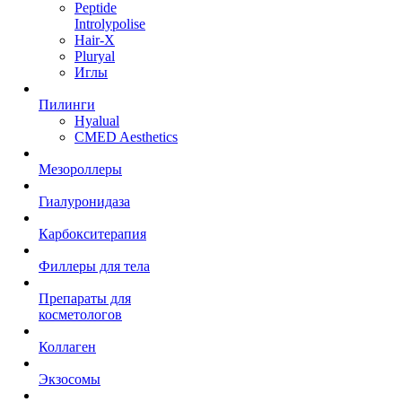
Peptide
Introlypolise
Hair-X
Pluryal
Иглы
Пилинги
Hyalual
CMED Aesthetics
Мезороллеры
Гиалуронидаза
Карбокситерапия
Филлеры для тела
Препараты для
косметологов
Коллаген
Экзосомы