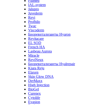
Fillmed
IAL-system
Jalupro
Juvederm
Revi
Profhilo
Twac
Viscoderm
Биоревитализанты Hyaron
Revitacare
EL SOD
French HA
Lasbeau Aurora
Miracle
ReviNeux
Биоревитализанты Hyalrepair
Kiara Reju
Elaxen
Skin Glow DNA
DerMaxx
High Injection
BioGel
Curenex
Cytolife
Evasion