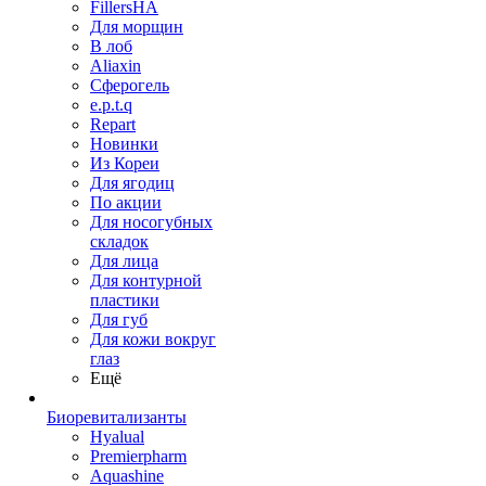
FillersHA
Для морщин
В лоб
Aliaxin
Сферогель
e.p.t.q
Repart
Новинки
Из Кореи
Для ягодиц
По акции
Для носогубных
складок
Для лица
Для контурной
пластики
Для губ
Для кожи вокруг
глаз
Ещё
Биоревитализанты
Hyalual
Premierpharm
Aquashine