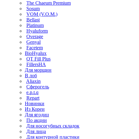
The Chaeum Premium
Sosum
VOM (V.O.M.)
Bellast
Platinum
Hyaluform
Overage
Genyal
Facetem
BioHyalux
QT Fill Plus
FillersHA
Для морщин
В лоб
Aliaxin
Сферогель
e.p.t.q
Repart
Новинки
Из Кореи
Для ягодиц
По акции
Для носогубных складок
Для лица
Для контурной пластики