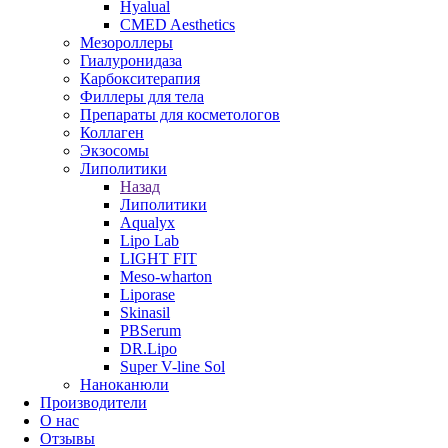
Hyalual
CMED Aesthetics
Мезороллеры
Гиалуронидаза
Карбокситерапия
Филлеры для тела
Препараты для косметологов
Коллаген
Экзосомы
Липолитики
Назад
Липолитики
Aqualyx
Lipo Lab
LIGHT FIT
Meso-wharton
Liporase
Skinasil
PBSerum
DR.Lipo
Super V-line Sol
Наноканюли
Производители
О нас
Отзывы