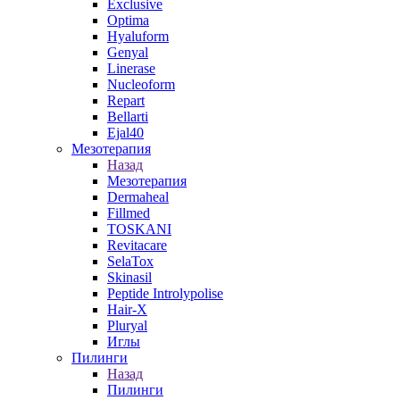
Exclusive
Optima
Hyaluform
Genyal
Linerase
Nucleoform
Repart
Bellarti
Ejal40
Мезотерапия
Назад
Мезотерапия
Dermaheal
Fillmed
TOSKANI
Revitacare
SelaTox
Skinasil
Peptide Introlypolise
Hair-X
Pluryal
Иглы
Пилинги
Назад
Пилинги