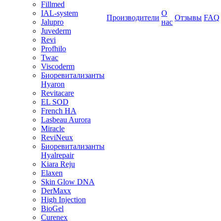
Fillmed
IAL-system
О
Производители
Отзывы
FAQ
Jalupro
нас
Juvederm
Revi
Profhilo
Twac
Viscoderm
Биоревитализанты
Hyaron
Revitacare
EL SOD
French HA
Lasbeau Aurora
Miracle
ReviNeux
Биоревитализанты
Hyalrepair
Kiara Reju
Elaxen
Skin Glow DNA
DerMaxx
High Injection
BioGel
Curenex