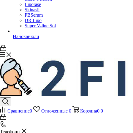
Liporase
Skinasil
PBSerum
DR.Lipo
Super V-line Sol
Наноканюли
Сравнение
0
Отложенные
0
Корзина
0
0
Телефоны