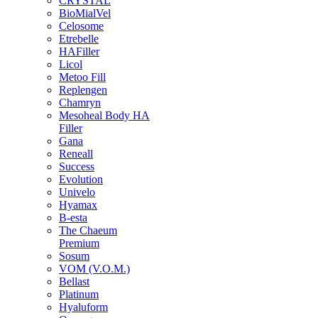
CRYSTAL
BioMialVel
Celosome
Etrebelle
HAFiller
Licol
Metoo Fill
Replengen
Chamryn
Mesoheal Body HA
Filler
Gana
Reneall
Success
Evolution
Univelo
Hyamax
B-esta
The Chaeum
Premium
Sosum
VOM (V.O.M.)
Bellast
Platinum
Hyaluform