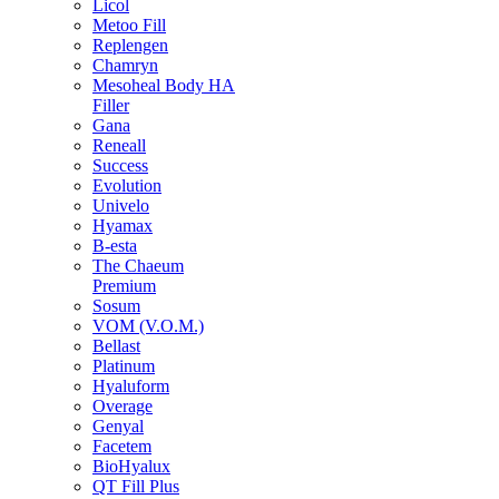
Licol
Metoo Fill
Replengen
Chamryn
Mesoheal Body HA
Filler
Gana
Reneall
Success
Evolution
Univelo
Hyamax
B-esta
The Chaeum
Premium
Sosum
VOM (V.O.M.)
Bellast
Platinum
Hyaluform
Overage
Genyal
Facetem
BioHyalux
QT Fill Plus