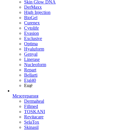
Skin Glow DNA
DerMaxx
High Injection
BioGel
Curenex
Cytolife
Evasion
Exclusive
Optima
Hyaluform
Genyal
Linerase
Nucleoform
Repart
Bellarti
Ejal40
Ещё
Мезотерапия
Dermaheal
Fillmed
TOSKANI
Revitacare
SelaTox
Skinasil