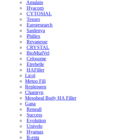
Amalain
Hyacorp
CYTOSIAL
Tesoro
Euroresearch
Sardenya
Phillex
Revanesse
CRYSTAL
BioMialVel
Celosome
Etrebelle
HAFiller
Licol
Metoo Fill
Replengen
Chamryn
Mesoheal Body HA Filler
Gana
Reneall
Success
Evolution
Univelo
Hyamax
B-esta