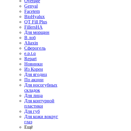
Overage
Genyal
Facetem
BioHyalux
QT Fill Plus
FillersHA
Для морщин
В лоб
Aliaxin
Сферогель
e.p.t.q
Repart
Новинки
Из Кореи
Для ягодиц
По акции
Для носогубных
складок
Для лица
Для контурной
пластики
Для губ
Для кожи вокруг
глаз
Ещё