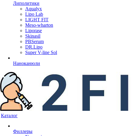
Липолитики
Aqualyx
Lipo Lab
LIGHT FIT
Meso-wharton
Liporase
Skinasil
PBSerum
DR.Lipo
Super V-line Sol
Наноканюли
Каталог
Филлеры