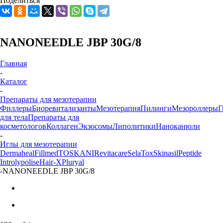
Поделиться
NANONEEDLE JBP 30G/8
Главная
-
Каталог
-
Препараты для мезотерапии
Филлеры
Биоревитализанты
Мезотерапия
Пилинги
Мезороллеры
Г
для тела
Препараты для
косметологов
Коллаген
Экзосомы
Липолитики
Наноканюли
-
Иглы для мезотерапии
Dermaheal
Fillmed
TOSKANI
Revitacare
SelaTox
Skinasil
Peptide
Introlypolise
Hair-X
Pluryal
-
NANONEEDLE JBP 30G/8