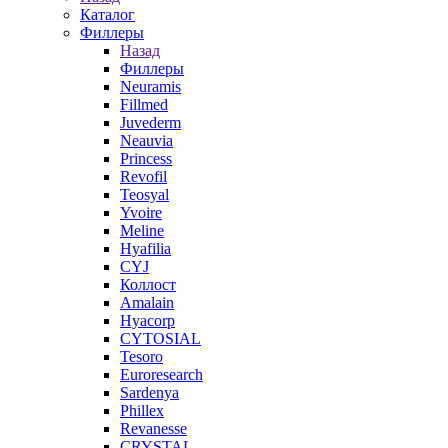
Каталог
Филлеры
Назад
Филлеры
Neuramis
Fillmed
Juvederm
Neauvia
Princess
Revofil
Teosyal
Yvoire
Meline
Hyafilia
CYJ
Коллост
Amalain
Hyacorp
CYTOSIAL
Tesoro
Euroresearch
Sardenya
Phillex
Revanesse
CRYSTAL