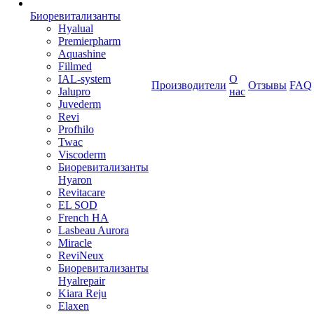
Биоревитализанты
Hyalual
Premierpharm
Aquashine
Fillmed
IAL-system
О
Производители
Отзывы
FAQ
Jalupro
нас
Juvederm
Revi
Profhilo
Twac
Viscoderm
Биоревитализанты
Hyaron
Revitacare
EL SOD
French HA
Lasbeau Aurora
Miracle
ReviNeux
Биоревитализанты
Hyalrepair
Kiara Reju
Elaxen