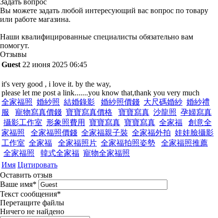
Задать вопрос
Вы можете задать любой интересующий вас вопрос по товару
или работе магазина.
Наши квалифицированные специалисты обязательно вам
помогут.
Отзывы
Guest
22 июня 2025 06:45
it's very good , i love it. by the way,
please let me post a link.......you know that,thank you very much
全家福照
婚紗照
結婚錄影
婚紗照價錢
大尺碼婚紗
婚紗禮
服
寵物寫真價錢
寶寶寫真價格
寶寶寫真
沙龍照
孕婦寫真
攝影工作室
形象照費用
寶寶寫真
寶寶寫真
全家福
創意全
家福照
全家福照價錢
全家福親子裝
全家福外拍
娃娃臉攝影
工作室
全家福
全家福照片
全家福拍照姿勢
全家福照推薦
全家福照
韓式全家福
寵物全家福照
Имя
Цитировать
Оставить отзыв
Ваше имя
*
Текст сообщения
*
Перетащите файлы
Ничего не найдено