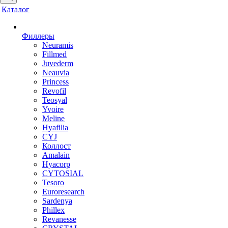
Каталог
Филлеры
Neuramis
Fillmed
Juvederm
Neauvia
Princess
Revofil
Teosyal
Yvoire
Meline
Hyafilia
CYJ
Коллост
Amalain
Hyacorp
CYTOSIAL
Tesoro
Euroresearch
Sardenya
Phillex
Revanesse