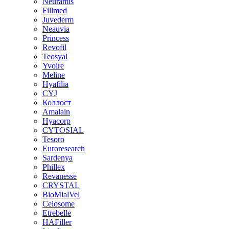
Neuramis
Fillmed
Juvederm
Neauvia
Princess
Revofil
Teosyal
Yvoire
Meline
Hyafilia
CYJ
Коллост
Amalain
Hyacorp
CYTOSIAL
Tesoro
Euroresearch
Sardenya
Phillex
Revanesse
CRYSTAL
BioMialVel
Celosome
Etrebelle
HAFiller