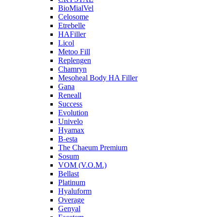
BioMialVel
Celosome
Etrebelle
HAFiller
Licol
Metoo Fill
Replengen
Chamryn
Mesoheal Body HA Filler
Gana
Reneall
Success
Evolution
Univelo
Hyamax
B-esta
The Chaeum Premium
Sosum
VOM (V.O.M.)
Bellast
Platinum
Hyaluform
Overage
Genyal