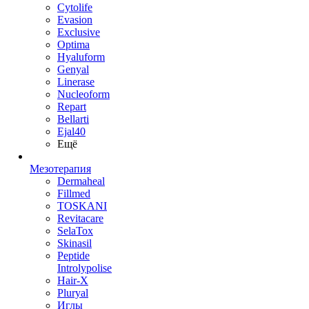
Cytolife
Evasion
Exclusive
Optima
Hyaluform
Genyal
Linerase
Nucleoform
Repart
Bellarti
Ejal40
Ещё
Мезотерапия
Dermaheal
Fillmed
TOSKANI
Revitacare
SelaTox
Skinasil
Peptide
Introlypolise
Hair-X
Pluryal
Иглы