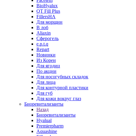
Facetem
BioHyalux
QT Fill Plus
FillersHA
Для морщин
В лоб
Aliaxin
Сферогель
e.p.t.q
Repart
Новинки
Из Кореи
Для ягодиц
По акции
Для носогубных складок
Для лица
Для контурной пластики
Для губ
Для кожи вокруг глаз
Биоревитализанты
Назад
Биоревитализанты
Hyalual
Premierpharm
Aquashine