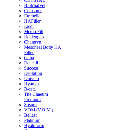
CRYSTAL
BioMialVel
Celosome
Etrebelle
HAFiller
Licol
Metoo Fill
Replengen
Chamryn
Mesoheal Body HA
Filler
Gana
Reneall
Success
Evolution
Univelo
Hyamax
B-esta
The Chaeum
Premium
Sosum
VOM (V.O.M.)
Bellast
Platinum
Hyaluform