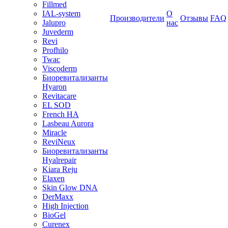
Fillmed
IAL-system
О
Производители
Отзывы
FAQ
Jalupro
нас
Juvederm
Revi
Profhilo
Twac
Viscoderm
Биоревитализанты
Hyaron
Revitacare
EL SOD
French HA
Lasbeau Aurora
Miracle
ReviNeux
Биоревитализанты
Hyalrepair
Kiara Reju
Elaxen
Skin Glow DNA
DerMaxx
High Injection
BioGel
Curenex