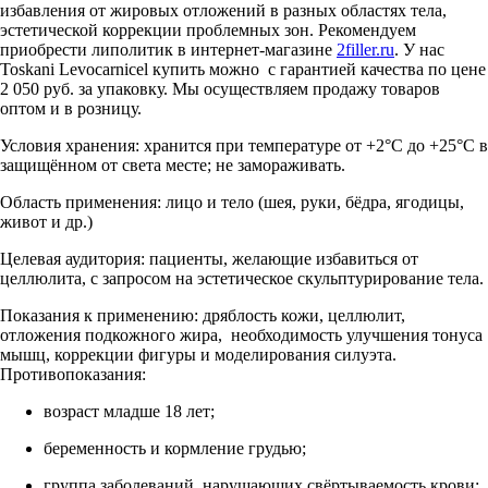
избавления от жировых отложений в разных областях тела,
эстетической коррекции проблемных зон. Рекомендуем
приобрести липолитик в интернет-магазине
2filler.ru
. У нас
Toskani Levocarnicel купить можно с гарантией качества по цене
2 050 руб. за упаковку. Мы осуществляем продажу товаров
оптом и в розницу.
Условия хранения: хранится при температуре от +2°С до +25°С в
защищённом от света месте; не замораживать.
Область применения: лицо и тело (шея, руки, бёдра, ягодицы,
живот и др.)
Целевая аудитория: пациенты, желающие избавиться от
целлюлита, с запросом на эстетическое скульптурирование тела.
Показания к применению: дряблость кожи, целлюлит,
отложения подкожного жира, необходимость улучшения тонуса
мышц, коррекции фигуры и моделирования силуэта.
Противопоказания:
возраст младше 18 лет;
беременность и кормление грудью;
группа заболеваний, нарушающих свёртываемость крови;