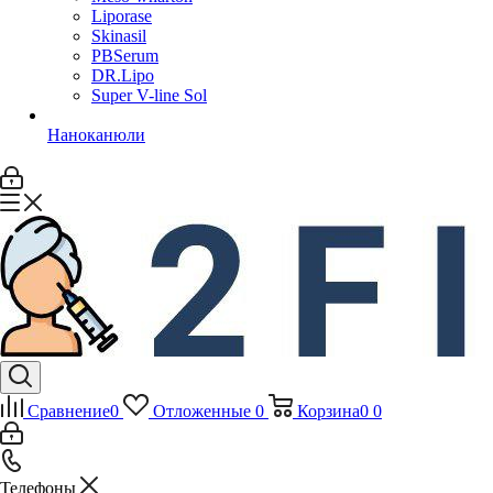
Liporase
Skinasil
PBSerum
DR.Lipo
Super V-line Sol
Наноканюли
Сравнение
0
Отложенные
0
Корзина
0
0
Телефоны