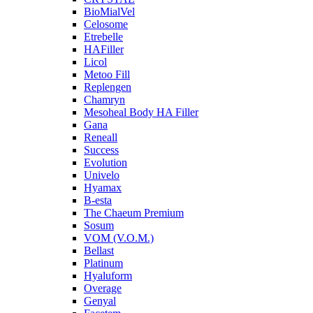
BioMialVel
Celosome
Etrebelle
HAFiller
Licol
Metoo Fill
Replengen
Chamryn
Mesoheal Body HA Filler
Gana
Reneall
Success
Evolution
Univelo
Hyamax
B-esta
The Chaeum Premium
Sosum
VOM (V.O.M.)
Bellast
Platinum
Hyaluform
Overage
Genyal