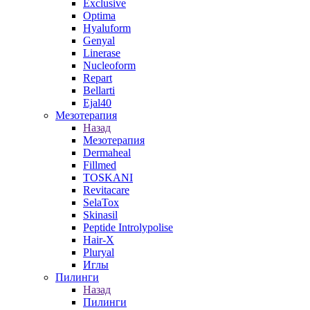
Exclusive
Optima
Hyaluform
Genyal
Linerase
Nucleoform
Repart
Bellarti
Ejal40
Мезотерапия
Назад
Мезотерапия
Dermaheal
Fillmed
TOSKANI
Revitacare
SelaTox
Skinasil
Peptide Introlypolise
Hair-X
Pluryal
Иглы
Пилинги
Назад
Пилинги