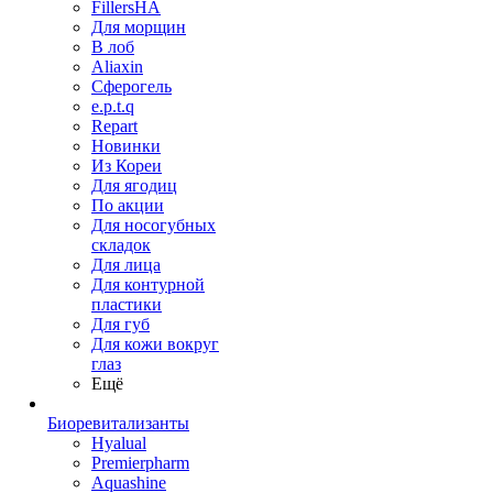
FillersHA
Для морщин
В лоб
Aliaxin
Сферогель
e.p.t.q
Repart
Новинки
Из Кореи
Для ягодиц
По акции
Для носогубных
складок
Для лица
Для контурной
пластики
Для губ
Для кожи вокруг
глаз
Ещё
Биоревитализанты
Hyalual
Premierpharm
Aquashine