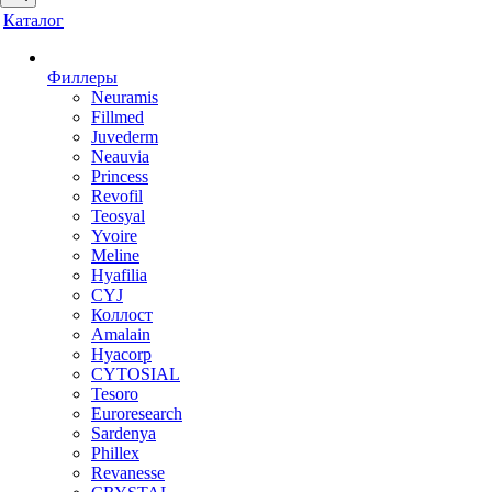
Каталог
Филлеры
Neuramis
Fillmed
Juvederm
Neauvia
Princess
Revofil
Teosyal
Yvoire
Meline
Hyafilia
CYJ
Коллост
Amalain
Hyacorp
CYTOSIAL
Tesoro
Euroresearch
Sardenya
Phillex
Revanesse