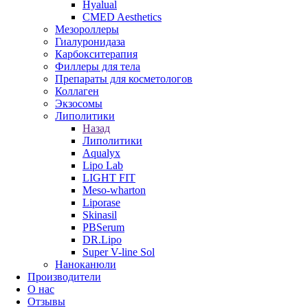
Hyalual
CMED Aesthetics
Мезороллеры
Гиалуронидаза
Карбокситерапия
Филлеры для тела
Препараты для косметологов
Коллаген
Экзосомы
Липолитики
Назад
Липолитики
Aqualyx
Lipo Lab
LIGHT FIT
Meso-wharton
Liporase
Skinasil
PBSerum
DR.Lipo
Super V-line Sol
Наноканюли
Производители
О нас
Отзывы