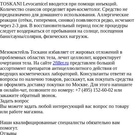
TOSKANI Levocarnicel вводится при помощи инъекций.
Количество сеансов определяет врач-косметолог. Средство не
предназначено для домашнего использования. Аллергические
реакции (отёки, гиперемия, синяки) появляются редко, исчезают
через 2-3 дня. В восстановительный период после процедуры
следует воздержаться от пребывания на солнце, посещения
бани/сауны/солярия, физических нагрузок.
Мезококтейль Тоскани избавляет от жировых отложений в
проблемных областях тела, лечит целлюлит, корректирует
очертания тела. На сайте
2filler.ru
представлен большой
ассортимент препаратов антицеллюлитного действия от
ведущих косметических лабораторий. Консультанты ответят на
вопросы по наличию товаров, расскажут, как покупать средства
и оформлять доставку покупки по Москве. Для этого напишите
в онлайн-чат, позвоните по номеру: +7 (495) 152-60-02 или
закажите обратный звонок.
Задать вопрос
Вы можете задать любой интересующий вас вопрос по товару
или работе магазина.
Наши квалифицированные специалисты обязательно вам
помогут.
Отзывы