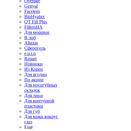
Overage
Genyal
Facetem
BioHyalux
QT Fill Plus
FillersHA
Для морщин
В лоб
Aliaxin
Сферогель
e.p.t.q
Repart
Новинки
Из Кореи
Для ягодиц
По акции
Для носогубных
складок
Для лица
Для контурной
пластики
Для губ
Для кожи вокруг
глаз
Ещё