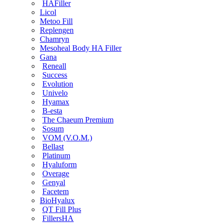
HAFiller
Licol
Metoo Fill
Replengen
Chamryn
Mesoheal Body HA Filler
Gana
Reneall
Success
Evolution
Univelo
Hyamax
B-esta
The Chaeum Premium
Sosum
VOM (V.O.M.)
Bellast
Platinum
Hyaluform
Overage
Genyal
Facetem
BioHyalux
QT Fill Plus
FillersHA