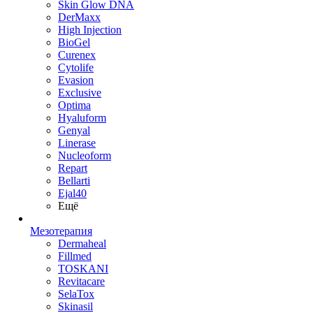
Skin Glow DNA
DerMaxx
High Injection
BioGel
Curenex
Cytolife
Evasion
Exclusive
Optima
Hyaluform
Genyal
Linerase
Nucleoform
Repart
Bellarti
Ejal40
Ещё
Мезотерапия
Dermaheal
Fillmed
TOSKANI
Revitacare
SelaTox
Skinasil