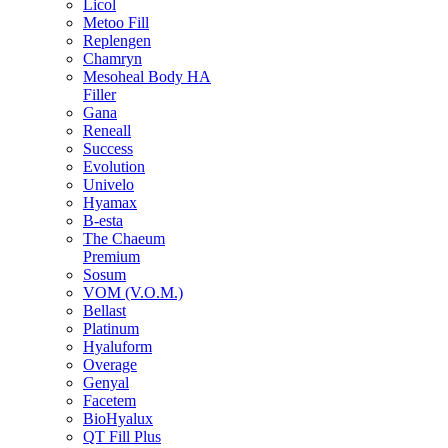
Licol
Metoo Fill
Replengen
Chamryn
Mesoheal Body HA
Filler
Gana
Reneall
Success
Evolution
Univelo
Hyamax
B-esta
The Chaeum
Premium
Sosum
VOM (V.O.M.)
Bellast
Platinum
Hyaluform
Overage
Genyal
Facetem
BioHyalux
QT Fill Plus