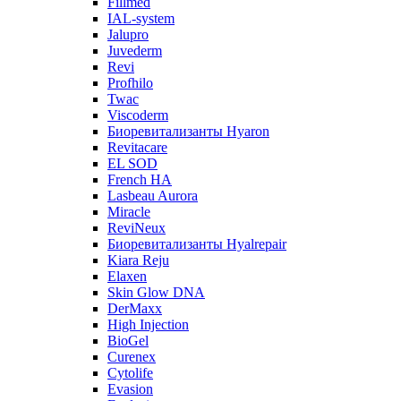
Fillmed
IAL-system
Jalupro
Juvederm
Revi
Profhilo
Twac
Viscoderm
Биоревитализанты Hyaron
Revitacare
EL SOD
French HA
Lasbeau Aurora
Miracle
ReviNeux
Биоревитализанты Hyalrepair
Kiara Reju
Elaxen
Skin Glow DNA
DerMaxx
High Injection
BioGel
Curenex
Cytolife
Evasion