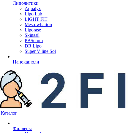
Липолитики
Aqualyx
Lipo Lab
LIGHT FIT
Meso-wharton
Liporase
Skinasil
PBSerum
DR.Lipo
Super V-line Sol
Наноканюли
Каталог
Филлеры