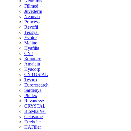
Neuramis
Fillmed
Juvederm
Neauvia
Princess
Revofil
Teosyal
Yvoire
Meline
Hyafilia
CYJ
Коллост
Amalain
Hyacorp
CYTOSIAL
Tesoro
Euroresearch
Sardenya
Phillex
Revanesse
CRYSTAL
BioMialVel
Celosome
Etrebelle
HAFiller