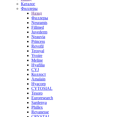
Каталог
Филлеры
Назад
Филлеры
Neuramis
Fillmed
Juvederm
Neauvia
Princess
Revofil
Teosyal
Yvoire
Meline
Hyafilia
CYJ
Коллост
Amalain
Hyacorp
CYTOSIAL
Tesoro
Euroresearch
Sardenya
Phillex
Revanesse
CRYSTAL