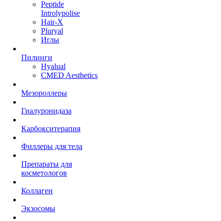
Peptide
Introlypolise
Hair-X
Pluryal
Иглы
Пилинги
Hyalual
CMED Aesthetics
Мезороллеры
Гиалуронидаза
Карбокситерапия
Филлеры для тела
Препараты для
косметологов
Коллаген
Экзосомы