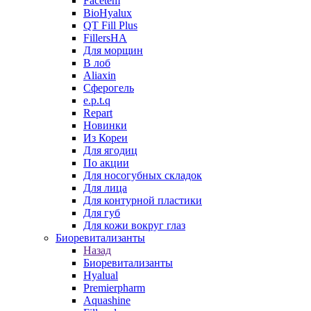
Facetem
BioHyalux
QT Fill Plus
FillersHA
Для морщин
В лоб
Aliaxin
Сферогель
e.p.t.q
Repart
Новинки
Из Кореи
Для ягодиц
По акции
Для носогубных складок
Для лица
Для контурной пластики
Для губ
Для кожи вокруг глаз
Биоревитализанты
Назад
Биоревитализанты
Hyalual
Premierpharm
Aquashine