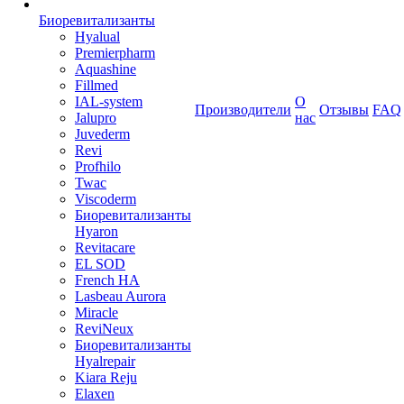
Биоревитализанты
Hyalual
Premierpharm
Aquashine
Fillmed
IAL-system
О
Производители
Отзывы
FAQ
Jalupro
нас
Juvederm
Revi
Profhilo
Twac
Viscoderm
Биоревитализанты
Hyaron
Revitacare
EL SOD
French HA
Lasbeau Aurora
Miracle
ReviNeux
Биоревитализанты
Hyalrepair
Kiara Reju
Elaxen