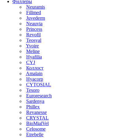
Филлеры
Neuramis
Fillmed
Juvederm
Neauvia
Princess
Revofil
Teosyal
Yvoire
Meline
Hyafilia
CYJ
Коллост
Amalain
Hyacorp
CYTOSIAL
Tesoro
Euroresearch
Sardenya
Phillex
Revanesse
CRYSTAL
BioMialVel
Celosome
Etrebelle