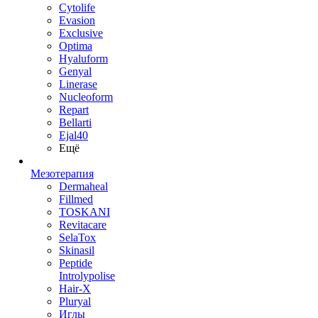
Cytolife
Evasion
Exclusive
Optima
Hyaluform
Genyal
Linerase
Nucleoform
Repart
Bellarti
Ejal40
Ещё
Мезотерапия
Dermaheal
Fillmed
TOSKANI
Revitacare
SelaTox
Skinasil
Peptide
Introlypolise
Hair-X
Pluryal
Иглы