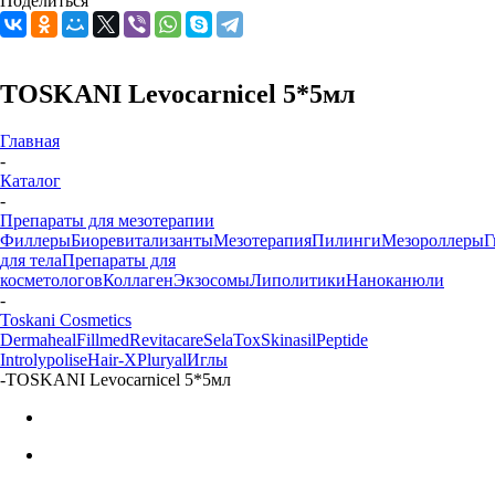
Поделиться
TOSKANI Levocarnicel 5*5мл
Главная
-
Каталог
-
Препараты для мезотерапии
Филлеры
Биоревитализанты
Мезотерапия
Пилинги
Мезороллеры
Г
для тела
Препараты для
косметологов
Коллаген
Экзосомы
Липолитики
Наноканюли
-
Toskani Cosmetics
Dermaheal
Fillmed
Revitacare
SelaTox
Skinasil
Peptide
Introlypolise
Hair-X
Pluryal
Иглы
-
TOSKANI Levocarnicel 5*5мл