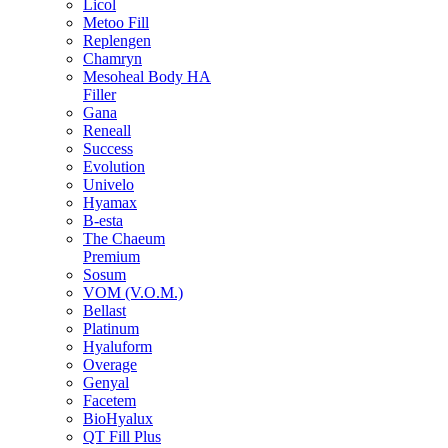
Licol
Metoo Fill
Replengen
Chamryn
Mesoheal Body HA
Filler
Gana
Reneall
Success
Evolution
Univelo
Hyamax
B-esta
The Chaeum
Premium
Sosum
VOM (V.O.M.)
Bellast
Platinum
Hyaluform
Overage
Genyal
Facetem
BioHyalux
QT Fill Plus