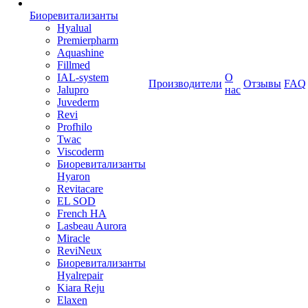
Биоревитализанты
Hyalual
Premierpharm
Aquashine
Fillmed
IAL-system
О
Производители
Отзывы
FAQ
Jalupro
нас
Juvederm
Revi
Profhilo
Twac
Viscoderm
Биоревитализанты
Hyaron
Revitacare
EL SOD
French HA
Lasbeau Aurora
Miracle
ReviNeux
Биоревитализанты
Hyalrepair
Kiara Reju
Elaxen