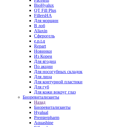
Facetem
BioHyalux
QT Fill Plus
FillersHA
Для морщин
В лоб
Aliaxin
Сферогель
e.p.t.q
Repart
Новинки
Из Кореи
Для ягодиц
По акции
Для носогубных складок
Для лица
Для контурной пластики
Для губ
Для кожи вокруг глаз
Биоревитализанты
Назад
Биоревитализанты
Hyalual
Premierpharm
Aquashine