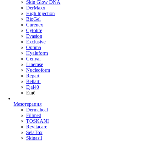
Skin Glow DNA
DerMaxx
High Injection
BioGel
Curenex
Cytolife
Evasion
Exclusive
Optima
Hyaluform
Genyal
Linerase
Nucleoform
Repart
Bellarti
Ejal40
Ещё
Мезотерапия
Dermaheal
Fillmed
TOSKANI
Revitacare
SelaTox
Skinasil