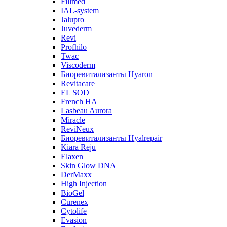
Fillmed
IAL-system
Jalupro
Juvederm
Revi
Profhilo
Twac
Viscoderm
Биоревитализанты Hyaron
Revitacare
EL SOD
French HA
Lasbeau Aurora
Miracle
ReviNeux
Биоревитализанты Hyalrepair
Kiara Reju
Elaxen
Skin Glow DNA
DerMaxx
High Injection
BioGel
Curenex
Cytolife
Evasion