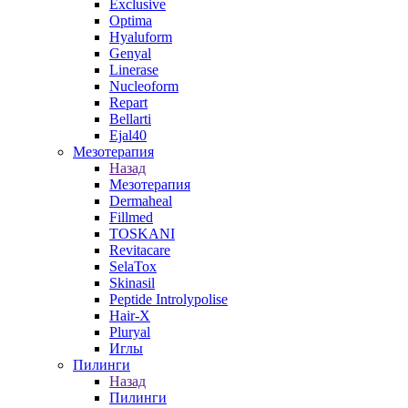
Exclusive
Optima
Hyaluform
Genyal
Linerase
Nucleoform
Repart
Bellarti
Ejal40
Мезотерапия
Назад
Мезотерапия
Dermaheal
Fillmed
TOSKANI
Revitacare
SelaTox
Skinasil
Peptide Introlypolise
Hair-X
Pluryal
Иглы
Пилинги
Назад
Пилинги