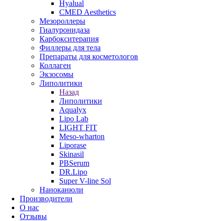
Hyalual
CMED Aesthetics
Мезороллеры
Гиалуронидаза
Карбокситерапия
Филлеры для тела
Препараты для косметологов
Коллаген
Экзосомы
Липолитики
Назад
Липолитики
Aqualyx
Lipo Lab
LIGHT FIT
Meso-wharton
Liporase
Skinasil
PBSerum
DR.Lipo
Super V-line Sol
Наноканюли
Производители
О нас
Отзывы