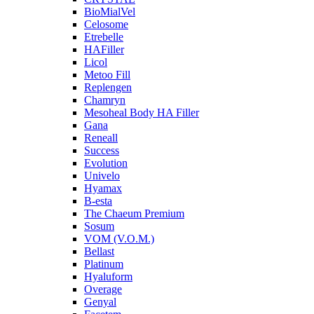
BioMialVel
Celosome
Etrebelle
HAFiller
Licol
Metoo Fill
Replengen
Chamryn
Mesoheal Body HA Filler
Gana
Reneall
Success
Evolution
Univelo
Hyamax
B-esta
The Chaeum Premium
Sosum
VOM (V.O.M.)
Bellast
Platinum
Hyaluform
Overage
Genyal