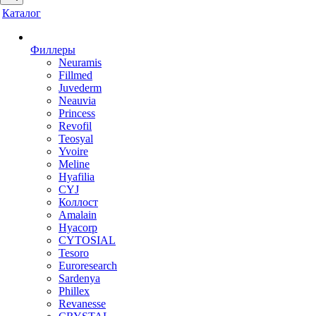
Каталог
Филлеры
Neuramis
Fillmed
Juvederm
Neauvia
Princess
Revofil
Teosyal
Yvoire
Meline
Hyafilia
CYJ
Коллост
Amalain
Hyacorp
CYTOSIAL
Tesoro
Euroresearch
Sardenya
Phillex
Revanesse