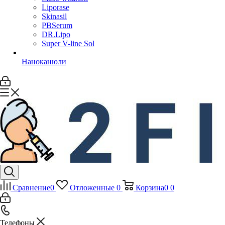
Liporase
Skinasil
PBSerum
DR.Lipo
Super V-line Sol
Наноканюли
Сравнение
0
Отложенные
0
Корзина
0
0
Телефоны