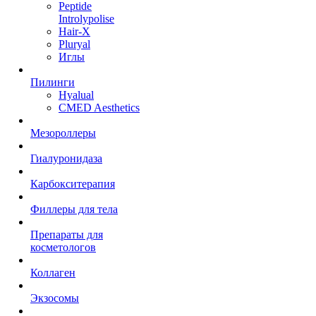
Peptide
Introlypolise
Hair-X
Pluryal
Иглы
Пилинги
Hyalual
CMED Aesthetics
Мезороллеры
Гиалуронидаза
Карбокситерапия
Филлеры для тела
Препараты для
косметологов
Коллаген
Экзосомы