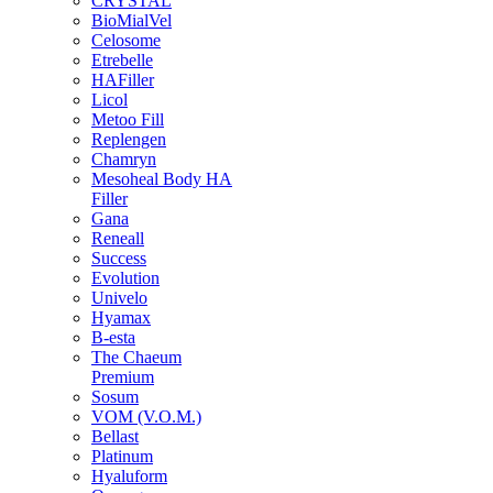
CRYSTAL
BioMialVel
Celosome
Etrebelle
HAFiller
Licol
Metoo Fill
Replengen
Chamryn
Mesoheal Body HA
Filler
Gana
Reneall
Success
Evolution
Univelo
Hyamax
B-esta
The Chaeum
Premium
Sosum
VOM (V.O.M.)
Bellast
Platinum
Hyaluform