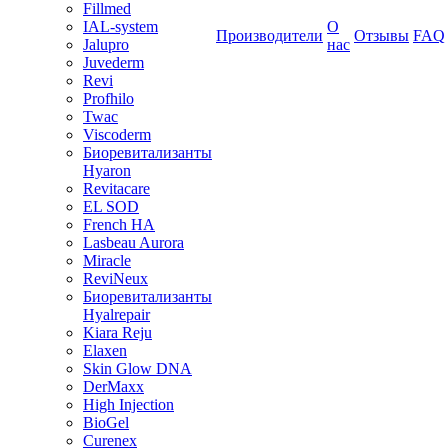
Fillmed
IAL-system
О
Производители
Отзывы
FAQ
Jalupro
нас
Juvederm
Revi
Profhilo
Twac
Viscoderm
Биоревитализанты
Hyaron
Revitacare
EL SOD
French HA
Lasbeau Aurora
Miracle
ReviNeux
Биоревитализанты
Hyalrepair
Kiara Reju
Elaxen
Skin Glow DNA
DerMaxx
High Injection
BioGel
Curenex