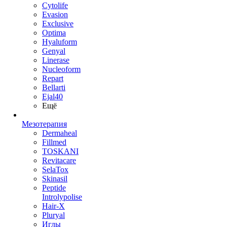
Cytolife
Evasion
Exclusive
Optima
Hyaluform
Genyal
Linerase
Nucleoform
Repart
Bellarti
Ejal40
Ещё
Мезотерапия
Dermaheal
Fillmed
TOSKANI
Revitacare
SelaTox
Skinasil
Peptide
Introlypolise
Hair-X
Pluryal
Иглы