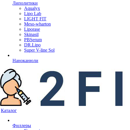
Липолитики
Aqualyx
Lipo Lab
LIGHT FIT
Meso-wharton
Liporase
Skinasil
PBSerum
DR.Lipo
Super V-line Sol
Наноканюли
Каталог
Филлеры