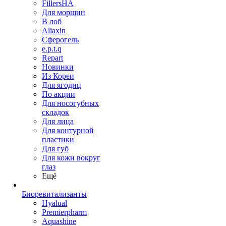
FillersHA
Для морщин
В лоб
Aliaxin
Сферогель
e.p.t.q
Repart
Новинки
Из Кореи
Для ягодиц
По акции
Для носогубных
складок
Для лица
Для контурной
пластики
Для губ
Для кожи вокруг
глаз
Ещё
Биоревитализанты
Hyalual
Premierpharm
Aquashine