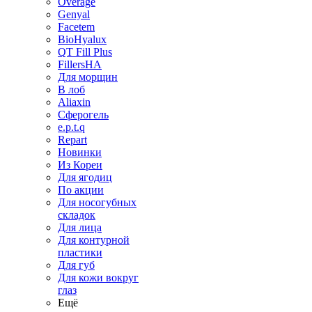
Overage
Genyal
Facetem
BioHyalux
QT Fill Plus
FillersHA
Для морщин
В лоб
Aliaxin
Сферогель
e.p.t.q
Repart
Новинки
Из Кореи
Для ягодиц
По акции
Для носогубных
складок
Для лица
Для контурной
пластики
Для губ
Для кожи вокруг
глаз
Ещё