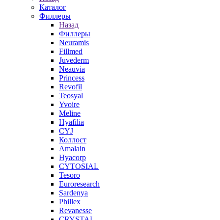
Каталог
Филлеры
Назад
Филлеры
Neuramis
Fillmed
Juvederm
Neauvia
Princess
Revofil
Teosyal
Yvoire
Meline
Hyafilia
CYJ
Коллост
Amalain
Hyacorp
CYTOSIAL
Tesoro
Euroresearch
Sardenya
Phillex
Revanesse
CRYSTAL