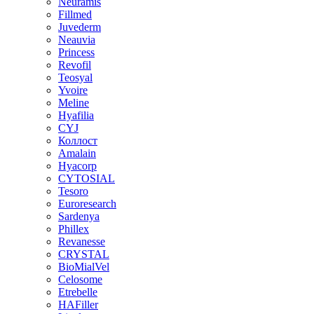
Neuramis
Fillmed
Juvederm
Neauvia
Princess
Revofil
Teosyal
Yvoire
Meline
Hyafilia
CYJ
Коллост
Amalain
Hyacorp
CYTOSIAL
Tesoro
Euroresearch
Sardenya
Phillex
Revanesse
CRYSTAL
BioMialVel
Celosome
Etrebelle
HAFiller