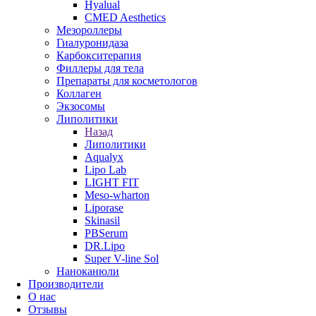
Hyalual
CMED Aesthetics
Мезороллеры
Гиалуронидаза
Карбокситерапия
Филлеры для тела
Препараты для косметологов
Коллаген
Экзосомы
Липолитики
Назад
Липолитики
Aqualyx
Lipo Lab
LIGHT FIT
Meso-wharton
Liporase
Skinasil
PBSerum
DR.Lipo
Super V-line Sol
Наноканюли
Производители
О нас
Отзывы