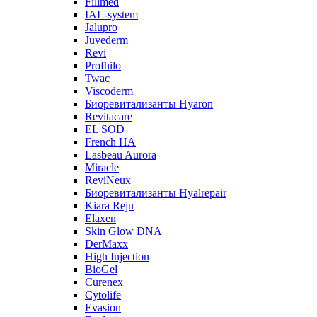
Fillmed
IAL-system
Jalupro
Juvederm
Revi
Profhilo
Twac
Viscoderm
Биоревитализанты Hyaron
Revitacare
EL SOD
French HA
Lasbeau Aurora
Miracle
ReviNeux
Биоревитализанты Hyalrepair
Kiara Reju
Elaxen
Skin Glow DNA
DerMaxx
High Injection
BioGel
Curenex
Cytolife
Evasion