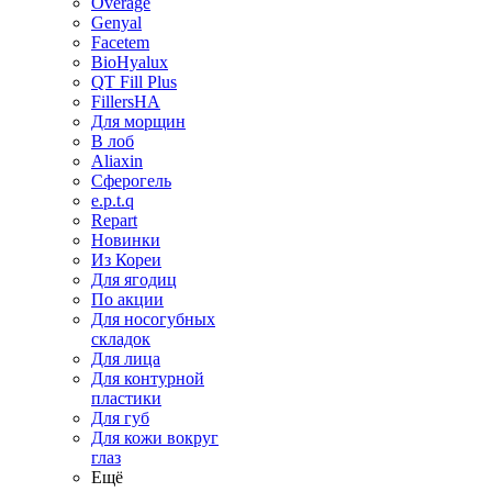
Overage
Genyal
Facetem
BioHyalux
QT Fill Plus
FillersHA
Для морщин
В лоб
Aliaxin
Сферогель
e.p.t.q
Repart
Новинки
Из Кореи
Для ягодиц
По акции
Для носогубных
складок
Для лица
Для контурной
пластики
Для губ
Для кожи вокруг
глаз
Ещё