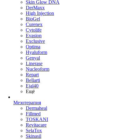
Skin Glow DNA
DerMaxx
High Injection
BioGel
Curenex
Cytolife
Evasion
Exclusive
Optima
Hyaluform
Genyal
Linerase
Nucleoform
Repart
Bellarti
Ejal40
Ещё
Мезотерапия
Dermaheal
Fillmed
TOSKANI
Revitacare
SelaTox
Skinasil