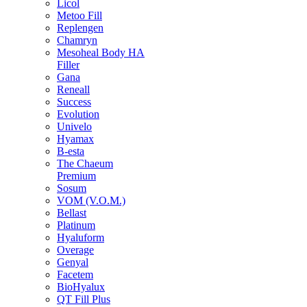
Licol
Metoo Fill
Replengen
Chamryn
Mesoheal Body HA
Filler
Gana
Reneall
Success
Evolution
Univelo
Hyamax
B-esta
The Chaeum
Premium
Sosum
VOM (V.O.M.)
Bellast
Platinum
Hyaluform
Overage
Genyal
Facetem
BioHyalux
QT Fill Plus