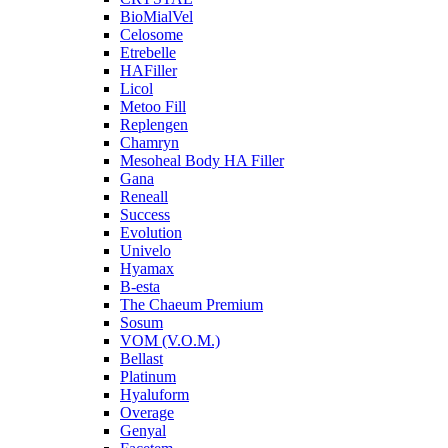
BioMialVel
Celosome
Etrebelle
HAFiller
Licol
Metoo Fill
Replengen
Chamryn
Mesoheal Body HA Filler
Gana
Reneall
Success
Evolution
Univelo
Hyamax
B-esta
The Chaeum Premium
Sosum
VOM (V.O.M.)
Bellast
Platinum
Hyaluform
Overage
Genyal