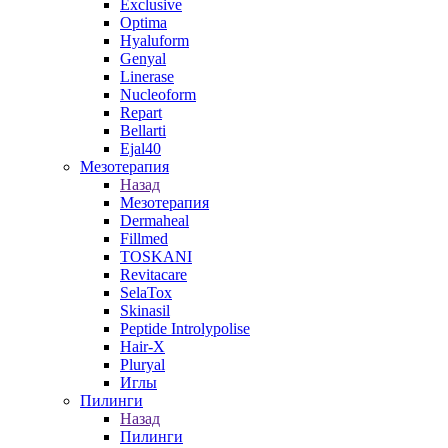
Exclusive
Optima
Hyaluform
Genyal
Linerase
Nucleoform
Repart
Bellarti
Ejal40
Мезотерапия
Назад
Мезотерапия
Dermaheal
Fillmed
TOSKANI
Revitacare
SelaTox
Skinasil
Peptide Introlypolise
Hair-X
Pluryal
Иглы
Пилинги
Назад
Пилинги