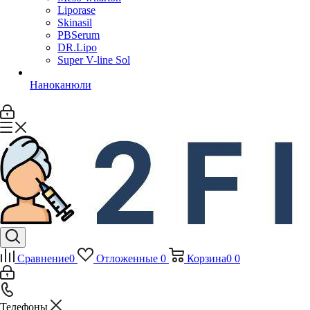
Liporase
Skinasil
PBSerum
DR.Lipo
Super V-line Sol
Наноканюли
Сравнение
0
Отложенные
0
Корзина
0
0
Телефоны