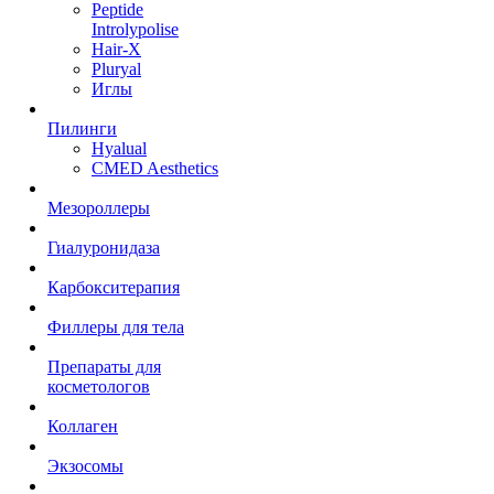
Peptide
Introlypolise
Hair-X
Pluryal
Иглы
Пилинги
Hyalual
CMED Aesthetics
Мезороллеры
Гиалуронидаза
Карбокситерапия
Филлеры для тела
Препараты для
косметологов
Коллаген
Экзосомы