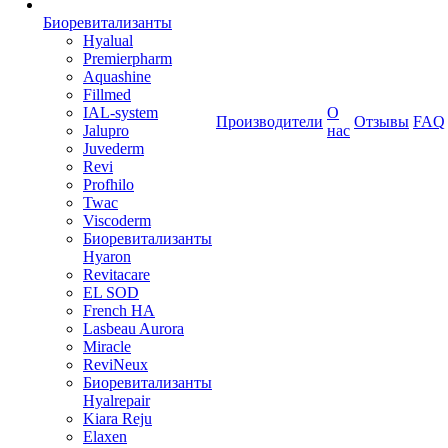
Биоревитализанты
Hyalual
Premierpharm
Aquashine
Fillmed
IAL-system
О
Производители
Отзывы
FAQ
Jalupro
нас
Juvederm
Revi
Profhilo
Twac
Viscoderm
Биоревитализанты
Hyaron
Revitacare
EL SOD
French HA
Lasbeau Aurora
Miracle
ReviNeux
Биоревитализанты
Hyalrepair
Kiara Reju
Elaxen