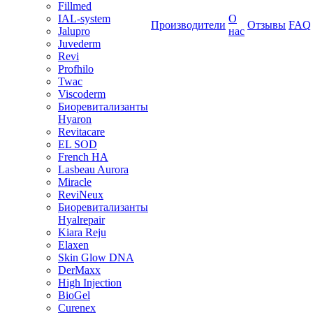
Fillmed
IAL-system
О
Производители
Отзывы
FAQ
Jalupro
нас
Juvederm
Revi
Profhilo
Twac
Viscoderm
Биоревитализанты
Hyaron
Revitacare
EL SOD
French HA
Lasbeau Aurora
Miracle
ReviNeux
Биоревитализанты
Hyalrepair
Kiara Reju
Elaxen
Skin Glow DNA
DerMaxx
High Injection
BioGel
Curenex