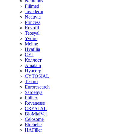
Neuramis
Fillmed
Juvederm
Neauvia
Princess
Revofil
Teosyal
Yvoire
Meline
Hyafilia
CYJ
Коллост
Amalain
Hyacorp
CYTOSIAL
Tesoro
Euroresearch
Sardenya
Phillex
Revanesse
CRYSTAL
BioMialVel
Celosome
Etrebelle
HAFiller