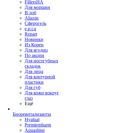
FillersHA
Для морщин
В лоб
Aliaxin
Сферогель
e.p.t.q
Repart
Новинки
Из Кореи
Для ягодиц
По акции
Для носогубных
складок
Для лица
Для контурной
пластики
Для губ
Для кожи вокруг
глаз
Ещё
Биоревитализанты
Hyalual
Premierpharm
Aquashine