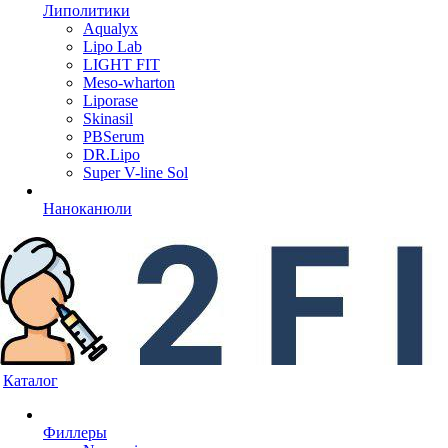
Липолитики
Aqualyx
Lipo Lab
LIGHT FIT
Meso-wharton
Liporase
Skinasil
PBSerum
DR.Lipo
Super V-line Sol
Наноканюли
Каталог
Филлеры