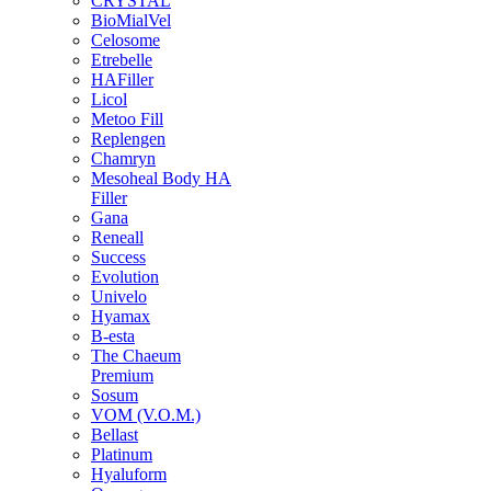
CRYSTAL
BioMialVel
Celosome
Etrebelle
HAFiller
Licol
Metoo Fill
Replengen
Chamryn
Mesoheal Body HA
Filler
Gana
Reneall
Success
Evolution
Univelo
Hyamax
B-esta
The Chaeum
Premium
Sosum
VOM (V.O.M.)
Bellast
Platinum
Hyaluform