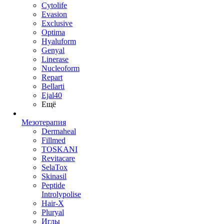
Cytolife
Evasion
Exclusive
Optima
Hyaluform
Genyal
Linerase
Nucleoform
Repart
Bellarti
Ejal40
Ещё
Мезотерапия
Dermaheal
Fillmed
TOSKANI
Revitacare
SelaTox
Skinasil
Peptide
Introlypolise
Hair-X
Pluryal
Иглы