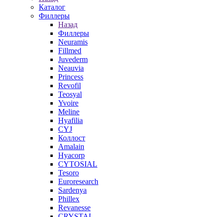
Каталог
Филлеры
Назад
Филлеры
Neuramis
Fillmed
Juvederm
Neauvia
Princess
Revofil
Teosyal
Yvoire
Meline
Hyafilia
CYJ
Коллост
Amalain
Hyacorp
CYTOSIAL
Tesoro
Euroresearch
Sardenya
Phillex
Revanesse
CRYSTAL