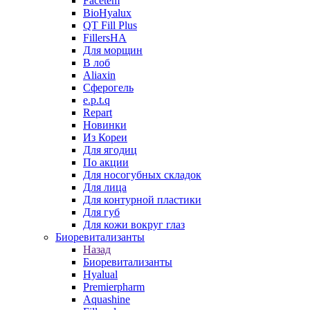
Facetem
BioHyalux
QT Fill Plus
FillersHA
Для морщин
В лоб
Aliaxin
Сферогель
e.p.t.q
Repart
Новинки
Из Кореи
Для ягодиц
По акции
Для носогубных складок
Для лица
Для контурной пластики
Для губ
Для кожи вокруг глаз
Биоревитализанты
Назад
Биоревитализанты
Hyalual
Premierpharm
Aquashine