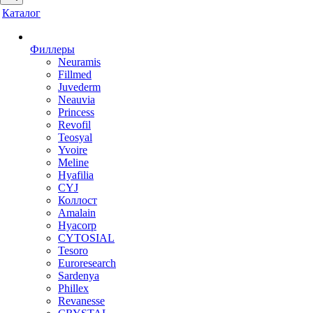
Каталог
Филлеры
Neuramis
Fillmed
Juvederm
Neauvia
Princess
Revofil
Teosyal
Yvoire
Meline
Hyafilia
CYJ
Коллост
Amalain
Hyacorp
CYTOSIAL
Tesoro
Euroresearch
Sardenya
Phillex
Revanesse