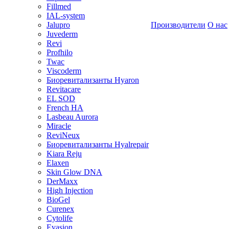
Fillmed
IAL-system
Jalupro
Производители
О нас
Juvederm
Revi
Profhilo
Twac
Viscoderm
Биоревитализанты Hyaron
Revitacare
EL SOD
French HA
Lasbeau Aurora
Miracle
ReviNeux
Биоревитализанты Hyalrepair
Kiara Reju
Elaxen
Skin Glow DNA
DerMaxx
High Injection
BioGel
Curenex
Cytolife
Evasion