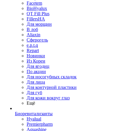
Facetem
BioHyalux
QT Fill Plus
FillersHA
Для морщин
В лоб
Aliaxin
Сферогель
e.p.t.q
Repart
Новинки
Из Кореи
Для ягодиц
По акции
Для носогубных складок
Для лица
Для контурной пластики
Для губ
Для кожи вокруг глаз
Ещё
Биоревитализанты
Hyalual
Premierpharm
Aquashine