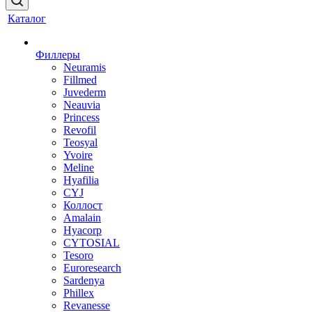
Каталог
Филлеры
Neuramis
Fillmed
Juvederm
Neauvia
Princess
Revofil
Teosyal
Yvoire
Meline
Hyafilia
CYJ
Коллост
Amalain
Hyacorp
CYTOSIAL
Tesoro
Euroresearch
Sardenya
Phillex
Revanesse