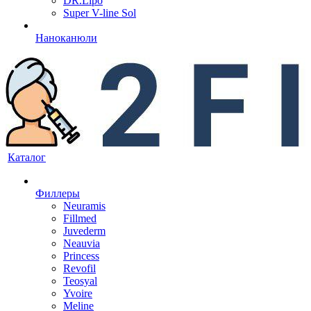
DR.Lipo
Super V-line Sol
Наноканюли
Каталог
Филлеры
Neuramis
Fillmed
Juvederm
Neauvia
Princess
Revofil
Teosyal
Yvoire
Meline