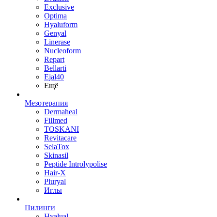
Exclusive
Optima
Hyaluform
Genyal
Linerase
Nucleoform
Repart
Bellarti
Ejal40
Ещё
Мезотерапия
Dermaheal
Fillmed
TOSKANI
Revitacare
SelaTox
Skinasil
Peptide Introlypolise
Hair-X
Pluryal
Иглы
Пилинги
Hyalual