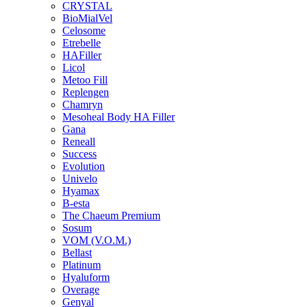
CRYSTAL
BioMialVel
Celosome
Etrebelle
HAFiller
Licol
Metoo Fill
Replengen
Chamryn
Mesoheal Body HA Filler
Gana
Reneall
Success
Evolution
Univelo
Hyamax
B-esta
The Chaeum Premium
Sosum
VOM (V.O.M.)
Bellast
Platinum
Hyaluform
Overage
Genyal