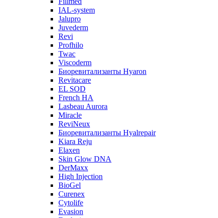
Fillmed
IAL-system
Jalupro
Juvederm
Revi
Profhilo
Twac
Viscoderm
Биоревитализанты Hyaron
Revitacare
EL SOD
French HA
Lasbeau Aurora
Miracle
ReviNeux
Биоревитализанты Hyalrepair
Kiara Reju
Elaxen
Skin Glow DNA
DerMaxx
High Injection
BioGel
Curenex
Cytolife
Evasion