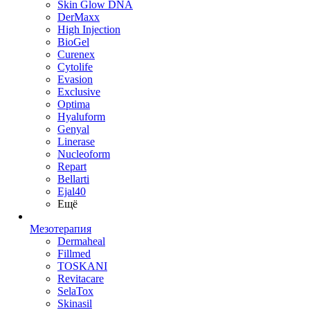
Skin Glow DNA
DerMaxx
High Injection
BioGel
Curenex
Cytolife
Evasion
Exclusive
Optima
Hyaluform
Genyal
Linerase
Nucleoform
Repart
Bellarti
Ejal40
Ещё
Мезотерапия
Dermaheal
Fillmed
TOSKANI
Revitacare
SelaTox
Skinasil