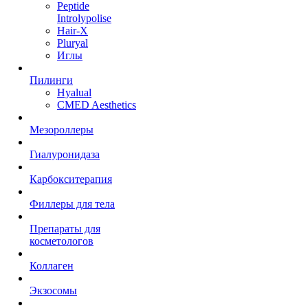
Peptide
Introlypolise
Hair-X
Pluryal
Иглы
Пилинги
Hyalual
CMED Aesthetics
Мезороллеры
Гиалуронидаза
Карбокситерапия
Филлеры для тела
Препараты для
косметологов
Коллаген
Экзосомы