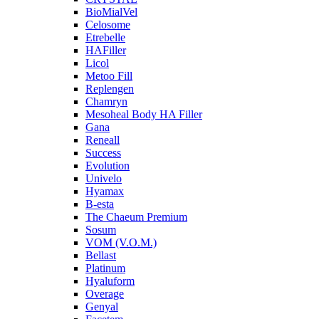
BioMialVel
Celosome
Etrebelle
HAFiller
Licol
Metoo Fill
Replengen
Chamryn
Mesoheal Body HA Filler
Gana
Reneall
Success
Evolution
Univelo
Hyamax
B-esta
The Chaeum Premium
Sosum
VOM (V.O.M.)
Bellast
Platinum
Hyaluform
Overage
Genyal