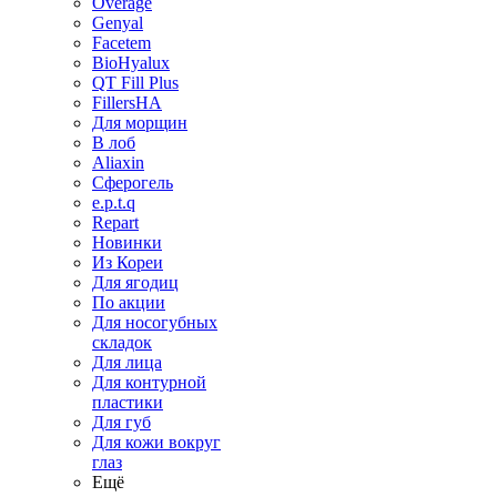
Overage
Genyal
Facetem
BioHyalux
QT Fill Plus
FillersHA
Для морщин
В лоб
Aliaxin
Сферогель
e.p.t.q
Repart
Новинки
Из Кореи
Для ягодиц
По акции
Для носогубных
складок
Для лица
Для контурной
пластики
Для губ
Для кожи вокруг
глаз
Ещё