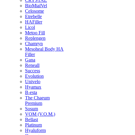
CRYSTAL
BioMialVel
Celosome
Etrebelle
HAFiller
Licol
Metoo Fill
Replengen
Chamryn
Mesoheal Body HA
Filler
Gana
Reneall
Success
Evolution
Univelo
Hyamax
B-esta
The Chaeum
Premium
Sosum
VOM (V.O.M.)
Bellast
Platinum
Hyaluform