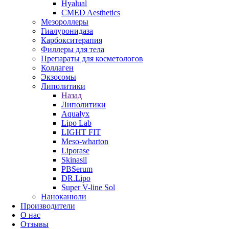
Hyalual
CMED Aesthetics
Мезороллеры
Гиалуронидаза
Карбокситерапия
Филлеры для тела
Препараты для косметологов
Коллаген
Экзосомы
Липолитики
Назад
Липолитики
Aqualyx
Lipo Lab
LIGHT FIT
Meso-wharton
Liporase
Skinasil
PBSerum
DR.Lipo
Super V-line Sol
Наноканюли
Производители
О нас
Отзывы