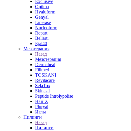
Exclusive
Optima
Hyaluform
Genyal
Linerase
Nucleoform
Repart
Bellarti
Ejal40
Мезотерапия
Назад
Мезотерапия
Dermaheal
Fillmed
TOSKANI
Revitacare
SelaTox
Skinasil
Peptide Introlypolise
Hair-X
Pluryal
Иглы
Пилинги
Назад
Пилинги