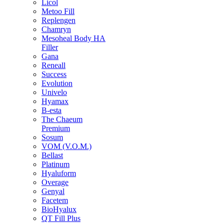
Licol
Metoo Fill
Replengen
Chamryn
Mesoheal Body HA
Filler
Gana
Reneall
Success
Evolution
Univelo
Hyamax
B-esta
The Chaeum
Premium
Sosum
VOM (V.O.M.)
Bellast
Platinum
Hyaluform
Overage
Genyal
Facetem
BioHyalux
QT Fill Plus