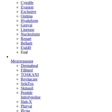
Cytolife
Evasion
Exclusive
Optima
Hyaluform
Genyal
Linerase
Nucleoform
Repart
Bellarti
Ejal40
Ещё
Мезотерапия
Dermaheal
Fillmed
TOSKANI
Revitacare
SelaTox
Skinasil
Peptide
Introlypolise
Hair-X
Pluryal
Иглы