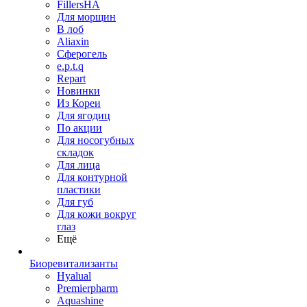
FillersHA
Для морщин
В лоб
Aliaxin
Сферогель
e.p.t.q
Repart
Новинки
Из Кореи
Для ягодиц
По акции
Для носогубных
складок
Для лица
Для контурной
пластики
Для губ
Для кожи вокруг
глаз
Ещё
Биоревитализанты
Hyalual
Premierpharm
Aquashine