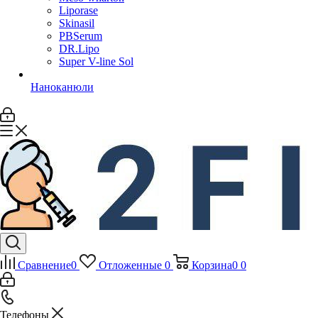
Liporase
Skinasil
PBSerum
DR.Lipo
Super V-line Sol
Наноканюли
Сравнение
0
Отложенные
0
Корзина
0
0
Телефоны