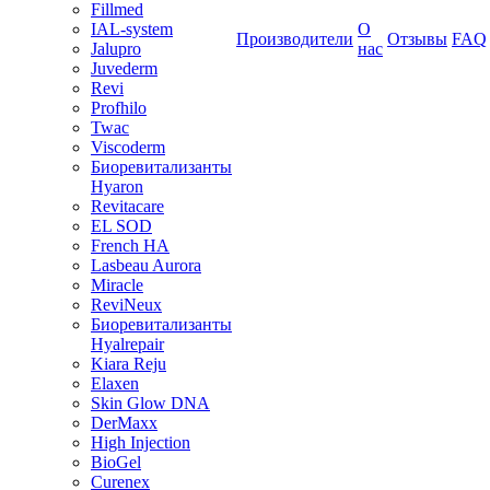
Fillmed
IAL-system
О
Производители
Отзывы
FAQ
Jalupro
нас
Juvederm
Revi
Profhilo
Twac
Viscoderm
Биоревитализанты
Hyaron
Revitacare
EL SOD
French HA
Lasbeau Aurora
Miracle
ReviNeux
Биоревитализанты
Hyalrepair
Kiara Reju
Elaxen
Skin Glow DNA
DerMaxx
High Injection
BioGel
Curenex