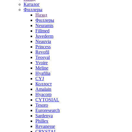
Каталог
Филлеры
Назад
Филлеры
Neuramis
Fillmed
Juvederm
Neauvia
Princess
Revofil
Teosyal
Yvoire
Meline
Hyafilia
CYJ
Коллост
Amalain
Hyacorp
CYTOSIAL
Tesoro
Euroresearch
Sardenya
Phillex
Revanesse
CRYSTAL