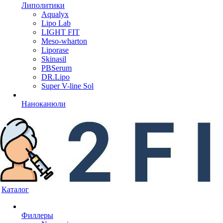
Липолитики
Aqualyx
Lipo Lab
LIGHT FIT
Meso-wharton
Liporase
Skinasil
PBSerum
DR.Lipo
Super V-line Sol
Наноканюли
Каталог
Филлеры