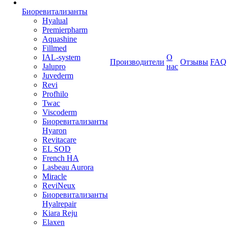
Биоревитализанты
Hyalual
Premierpharm
Aquashine
Fillmed
IAL-system
О
Производители
Отзывы
FAQ
Jalupro
нас
Juvederm
Revi
Profhilo
Twac
Viscoderm
Биоревитализанты
Hyaron
Revitacare
EL SOD
French HA
Lasbeau Aurora
Miracle
ReviNeux
Биоревитализанты
Hyalrepair
Kiara Reju
Elaxen