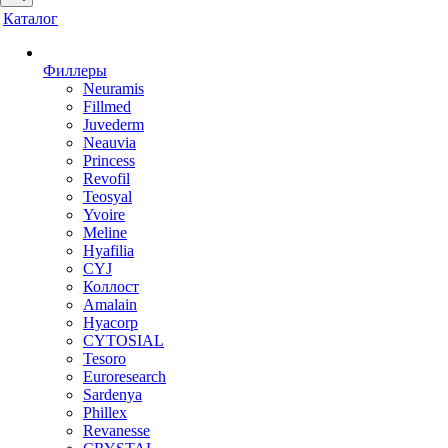
Каталог
Филлеры
Neuramis
Fillmed
Juvederm
Neauvia
Princess
Revofil
Teosyal
Yvoire
Meline
Hyafilia
CYJ
Коллост
Amalain
Hyacorp
CYTOSIAL
Tesoro
Euroresearch
Sardenya
Phillex
Revanesse