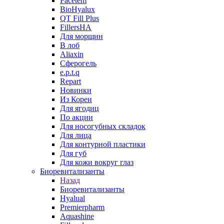
Facetem
BioHyalux
QT Fill Plus
FillersHA
Для морщин
В лоб
Aliaxin
Сферогель
e.p.t.q
Repart
Новинки
Из Кореи
Для ягодиц
По акции
Для носогубных складок
Для лица
Для контурной пластики
Для губ
Для кожи вокруг глаз
Биоревитализанты
Назад
Биоревитализанты
Hyalual
Premierpharm
Aquashine