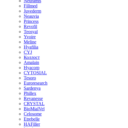
Neuramis
Fillmed
Juvederm
Neauvia
Princess
Revofil
Teosyal
Yvoire
Meline
Hyafilia
CYJ
Коллост
Amalain
Hyacorp
CYTOSIAL
Tesoro
Euroresearch
Sardenya
Phillex
Revanesse
CRYSTAL
BioMialVel
Celosome
Etrebelle
HAFiller