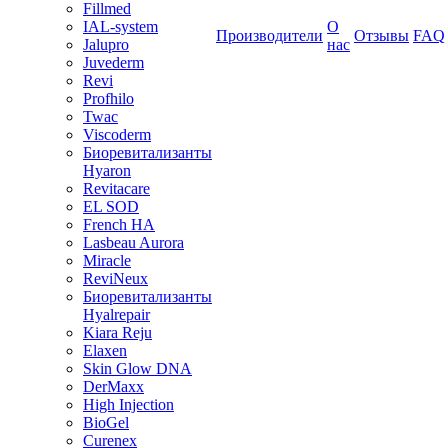
Fillmed
IAL-system
О
Производители
Отзывы
FAQ
Jalupro
нас
Juvederm
Revi
Profhilo
Twac
Viscoderm
Биоревитализанты
Hyaron
Revitacare
EL SOD
French HA
Lasbeau Aurora
Miracle
ReviNeux
Биоревитализанты
Hyalrepair
Kiara Reju
Elaxen
Skin Glow DNA
DerMaxx
High Injection
BioGel
Curenex