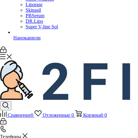
Liporase
Skinasil
PBSerum
DR.Lipo
Super V-line Sol
Наноканюли
Сравнение
0
Отложенные
0
Корзина
0
0
Телефоны