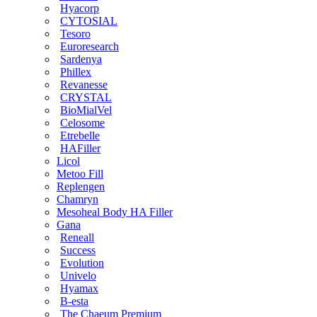
Hyacorp
CYTOSIAL
Tesoro
Euroresearch
Sardenya
Phillex
Revanesse
CRYSTAL
BioMialVel
Celosome
Etrebelle
HAFiller
Licol
Metoo Fill
Replengen
Chamryn
Mesoheal Body HA Filler
Gana
Reneall
Success
Evolution
Univelo
Hyamax
B-esta
The Chaeum Premium