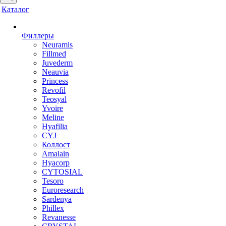
Каталог
Филлеры
Neuramis
Fillmed
Juvederm
Neauvia
Princess
Revofil
Teosyal
Yvoire
Meline
Hyafilia
CYJ
Коллост
Amalain
Hyacorp
CYTOSIAL
Tesoro
Euroresearch
Sardenya
Phillex
Revanesse