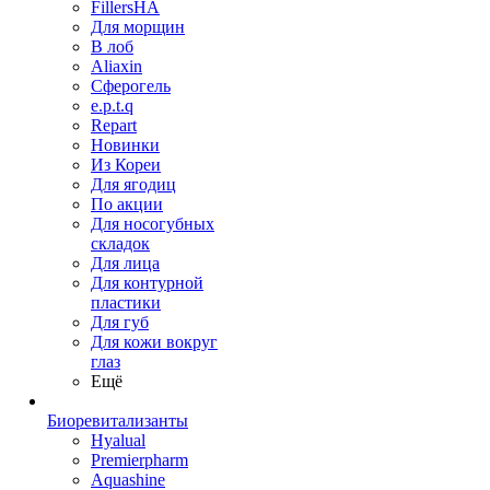
FillersHA
Для морщин
В лоб
Aliaxin
Сферогель
e.p.t.q
Repart
Новинки
Из Кореи
Для ягодиц
По акции
Для носогубных
складок
Для лица
Для контурной
пластики
Для губ
Для кожи вокруг
глаз
Ещё
Биоревитализанты
Hyalual
Premierpharm
Aquashine