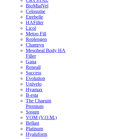
CRYSTAL
BioMialVel
Celosome
Etrebelle
HAFiller
Licol
Metoo Fill
Replengen
Chamryn
Mesoheal Body HA
Filler
Gana
Reneall
Success
Evolution
Univelo
Hyamax
B-esta
The Chaeum
Premium
Sosum
VOM (V.O.M.)
Bellast
Platinum
Hyaluform