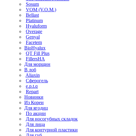
Sosum
VOM (V.O.M.)
Bellast
Platinum
Hyaluform
Overage
Genyal
Facetem
BioHyalux
QT Fill Plus
FillersHA
Для морщин
В лоб
Aliaxin
Сферогель
e.p.t.q
Repart
Новинки
Из Кореи
Для ягодиц
По акции
Для носогубных складок
Для лица
Для контурной пластики
Для губ