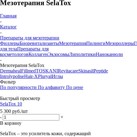
Мезотерапия SelaTox
Главная
-
Каталог
-
Препараты для мезотерапии
Филлеры
Биоревитализанты
Мезотерапия
Пилинги
Мезороллеры
Г
для тела
Препараты для
косметологов
Коллаген
Экзосомы
Липолитики
Наноканюли
-
Мезотерапия SelaTox
Dermaheal
Fillmed
TOSKANI
Revitacare
Skinasil
Peptide
Introlypolise
Hair-X
Pluryal
Иглы
Фильтр
По популярности
По алфавиту
По цене
Быстрый просмотр
SelaTox 10
5 300
руб.
/шт
-
+
В корзину
SelaTox – это усилитель кожи, содержащий