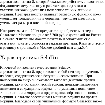
ацетилгексапептид-8, который оказывает действие, аналогичное
ботулиническому токсину и работает для подтяжки и
увлажнения кожи, уменьшая появление тонких линий и
морщин. Препарат восстанавливает барьерную функцию кожи,
уменьшает тонкие линии и морщины, улучшает цвет лица,
уменьшает размер и внешний вид пор.
Интернет-магазин 2filler предлагает приобрести мезотерапию
Селатокс в Москве по цене от 5 300 руб. с доставкой по России.
На сайте 2Filler.ru вы можете почитать и ознакомиться с
отзывами, узнать стоимость и заказать препарат. Купить оптом и
в розницу с доставкой в Москве удобной вам службой.
Характеристика SelaTox
Ключевой ингредиент мезотерапии SelaTox
ацетилгексапептид-8, представляет собой пептид, полученный
из белка, содержащегося в ботулиническом токсине. При
нанесении на лицо он оказывает такое же действие против
морщин, как и ботулинический токсин, подавляя мышечные
движения и сокращения, эффективно уменьшая появление
тонких линий и морщин и предотвращая образование новых
морщин. Селатокс обеспечивает мощные результаты против
морщин. Благодаря своей уникальной формуле Селатокс также