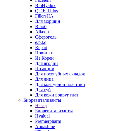
Facetem
BioHyalux
QT Fill Plus
FillersHA
Для морщин
В лоб
Aliaxin
Сферогель
e.p.t.q
Repart
Новинки
Из Кореи
Для ягодиц
По акции
Для носогубных складок
Для лица
Для контурной пластики
Для губ
Для кожи вокруг глаз
Биоревитализанты
Назад
Биоревитализанты
Hyalual
Premierpharm
Aquashine