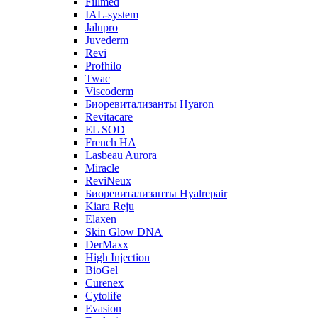
Fillmed
IAL-system
Jalupro
Juvederm
Revi
Profhilo
Twac
Viscoderm
Биоревитализанты Hyaron
Revitacare
EL SOD
French HA
Lasbeau Aurora
Miracle
ReviNeux
Биоревитализанты Hyalrepair
Kiara Reju
Elaxen
Skin Glow DNA
DerMaxx
High Injection
BioGel
Curenex
Cytolife
Evasion