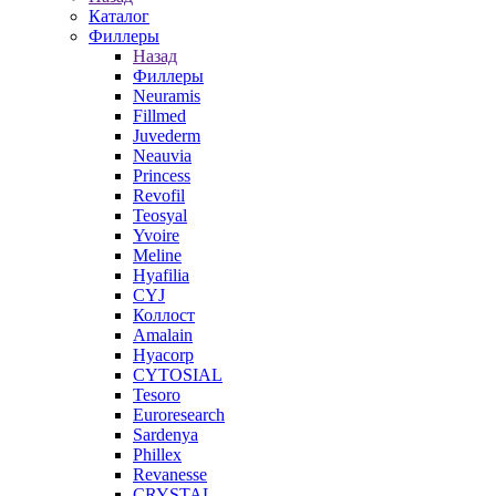
Каталог
Филлеры
Назад
Филлеры
Neuramis
Fillmed
Juvederm
Neauvia
Princess
Revofil
Teosyal
Yvoire
Meline
Hyafilia
CYJ
Коллост
Amalain
Hyacorp
CYTOSIAL
Tesoro
Euroresearch
Sardenya
Phillex
Revanesse
CRYSTAL