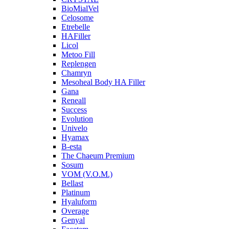
BioMialVel
Celosome
Etrebelle
HAFiller
Licol
Metoo Fill
Replengen
Chamryn
Mesoheal Body HA Filler
Gana
Reneall
Success
Evolution
Univelo
Hyamax
B-esta
The Chaeum Premium
Sosum
VOM (V.O.M.)
Bellast
Platinum
Hyaluform
Overage
Genyal