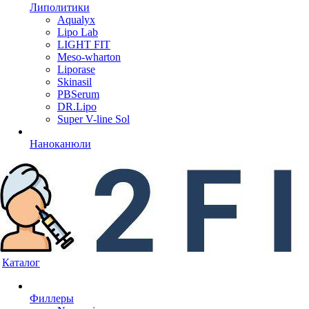
Липолитики
Aqualyx
Lipo Lab
LIGHT FIT
Meso-wharton
Liporase
Skinasil
PBSerum
DR.Lipo
Super V-line Sol
Наноканюли
Каталог
Филлеры