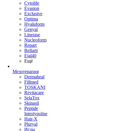
Cytolife
Evasion
Exclusive
Optima
Hyaluform
Genyal
Linerase
Nucleoform
Repart
Bellarti
Ejal40
Ещё
Мезотерапия
Dermaheal
Fillmed
TOSKANI
Revitacare
SelaTox
Skinasil
Peptide
Introlypolise
Hair-X
Pluryal
Иглы