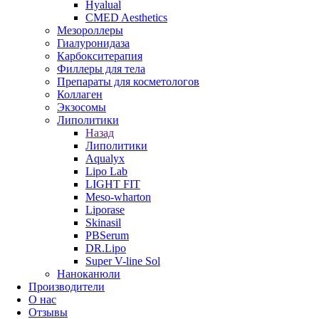
Hyalual
CMED Aesthetics
Мезороллеры
Гиалуронидаза
Карбокситерапия
Филлеры для тела
Препараты для косметологов
Коллаген
Экзосомы
Липолитики
Назад
Липолитики
Aqualyx
Lipo Lab
LIGHT FIT
Meso-wharton
Liporase
Skinasil
PBSerum
DR.Lipo
Super V-line Sol
Наноканюли
Производители
О нас
Отзывы