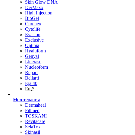
Skin Glow DNA
DerMaxx
High Injection
BioGel
Curenex
Cytolife
Evasion
Exclusive
Optima
Hyaluform
Genyal
Linerase
Nucleoform
Repart
Bellarti
Ejal40
Ещё
Мезотерапия
Dermaheal
Fillmed
TOSKANI
Revitacare
SelaTox
Skinasil