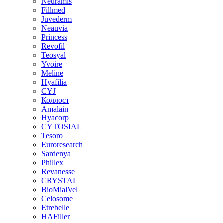
Neuramis
Fillmed
Juvederm
Neauvia
Princess
Revofil
Teosyal
Yvoire
Meline
Hyafilia
CYJ
Коллост
Amalain
Hyacorp
CYTOSIAL
Tesoro
Euroresearch
Sardenya
Phillex
Revanesse
CRYSTAL
BioMialVel
Celosome
Etrebelle
HAFiller