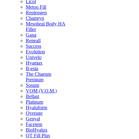
Licol
Metoo Fill
Replengen
Chamryn
Mesoheal Body HA
Filler
Gana
Reneall
Success
Evolution
Univelo
Hyamax
B-esta
The Chaeum
Premium
Sosum
VOM (V.O.M.)
Bellast
Platinum
Hyaluform
Overage
Genyal
Facetem
BioHyalux
QT Fill Plus