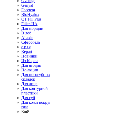
Overage
Genyal
Facetem
BioHyalux
QT Fill Plus
FillersHA
Для морщин
В лоб
Aliaxin
Сферогель
e.p.t.q
Repart
Новинки
Из Кореи
Для ягодиц
По акции
Для носогубных
складок
Для лица
Для контурной
пластики
Для губ
Для кожи вокруг
глаз
Ещё