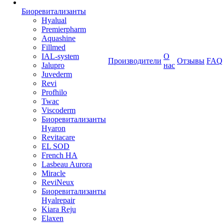
Биоревитализанты
Hyalual
Premierpharm
Aquashine
Fillmed
IAL-system
О
Производители
Отзывы
FAQ
Jalupro
нас
Juvederm
Revi
Profhilo
Twac
Viscoderm
Биоревитализанты
Hyaron
Revitacare
EL SOD
French HA
Lasbeau Aurora
Miracle
ReviNeux
Биоревитализанты
Hyalrepair
Kiara Reju
Elaxen