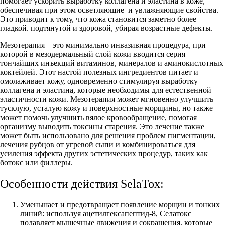
помогает ускорить выработку коллагена и эластина в коже,
обеспечивая при этом осветляющие и увлажняющие свойства.
Это приводит к тому, что кожа становится заметно более
гладкой. подтянутой и здоровой, убирая возрастные дефекты.
Мезотерапия – это минимально инвазивная процедура, при
которой в мезодермальный слой кожи вводится серия
тончайших инъекций витаминов, минералов и аминокислотных
коктейлей. Этот настой полезных ингредиентов питает и
омолаживает кожу, одновременно стимулируя выработку
коллагена и эластина, которые необходимы для естественной
эластичности кожи. Мезотерапия может мгновенно улучшить
тусклую, усталую кожу и поверхностные морщины, но также
может помочь улучшить вялое кровообращение, помогая
организму выводить токсины старения. Это лечение также
может быть использовано для решения проблем пигментации,
лечения рубцов от угревой сыпи и комбинироваться для
усиления эффекта других эстетических процедур, таких как
ботокс или филлеры.
Особенности действия SelaTox:
Уменьшает и предотвращает появление морщин и тонких
линий: используя ацетилгексапептид-8, Селатокс
подавляет мышечные движения и сокращения, которые