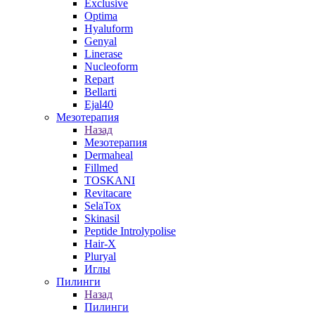
Exclusive
Optima
Hyaluform
Genyal
Linerase
Nucleoform
Repart
Bellarti
Ejal40
Мезотерапия
Назад
Мезотерапия
Dermaheal
Fillmed
TOSKANI
Revitacare
SelaTox
Skinasil
Peptide Introlypolise
Hair-X
Pluryal
Иглы
Пилинги
Назад
Пилинги