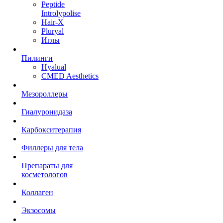
Peptide
Introlypolise
Hair-X
Pluryal
Иглы
Пилинги
Hyalual
CMED Aesthetics
Мезороллеры
Гиалуронидаза
Карбокситерапия
Филлеры для тела
Препараты для
косметологов
Коллаген
Экзосомы