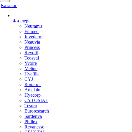
Каталог
Филлеры
Neuramis
Fillmed
Juvederm
Neauvia
Princess
Revofil
Teosyal
Yvoire
Meline
Hyafilia
CYJ
Коллост
Amalain
Hyacorp
CYTOSIAL
Tesoro
Euroresearch
Sardenya
Phillex
Revanesse