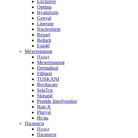
Exclusive
Optima
Hyaluform
Genyal
Linerase
Nucleoform
Repart
Bellarti
Ejal40
Мезотерапия
Назад
Мезотерапия
Dermaheal
Fillmed
TOSKANI
Revitacare
SelaTox
Skinasil
Peptide Introlypolise
Hair-X
Pluryal
Иглы
Пилинги
Назад
Пилинги