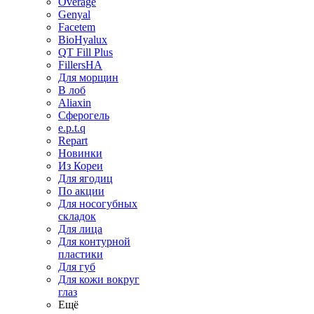
Overage
Genyal
Facetem
BioHyalux
QT Fill Plus
FillersHA
Для морщин
В лоб
Aliaxin
Сферогель
e.p.t.q
Repart
Новинки
Из Кореи
Для ягодиц
По акции
Для носогубных
складок
Для лица
Для контурной
пластики
Для губ
Для кожи вокруг
глаз
Ещё