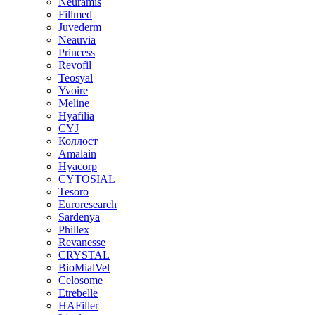
Neuramis
Fillmed
Juvederm
Neauvia
Princess
Revofil
Teosyal
Yvoire
Meline
Hyafilia
CYJ
Коллост
Amalain
Hyacorp
CYTOSIAL
Tesoro
Euroresearch
Sardenya
Phillex
Revanesse
CRYSTAL
BioMialVel
Celosome
Etrebelle
HAFiller