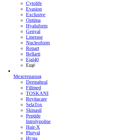
Cytolife
Evasion
Exclusive
Optima
Hyaluform
Genyal
Linerase
Nucleoform
Repart
Bellarti
Ejal40
Ещё
Мезотерапия
Dermaheal
Fillmed
TOSKANI
Revitacare
SelaTox
Skinasil
Peptide
Introlypolise
Hair-X
Pluryal
Иглы