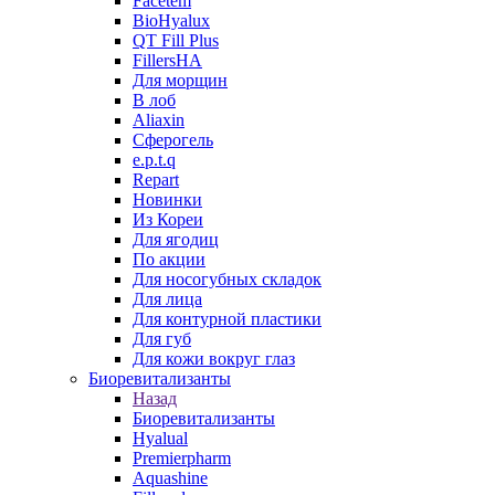
Facetem
BioHyalux
QT Fill Plus
FillersHA
Для морщин
В лоб
Aliaxin
Сферогель
e.p.t.q
Repart
Новинки
Из Кореи
Для ягодиц
По акции
Для носогубных складок
Для лица
Для контурной пластики
Для губ
Для кожи вокруг глаз
Биоревитализанты
Назад
Биоревитализанты
Hyalual
Premierpharm
Aquashine