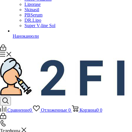
Liporase
Skinasil
PBSerum
DR.Lipo
Super V-line Sol
Наноканюли
Сравнение
0
Отложенные
0
Корзина
0
0
Телефоны