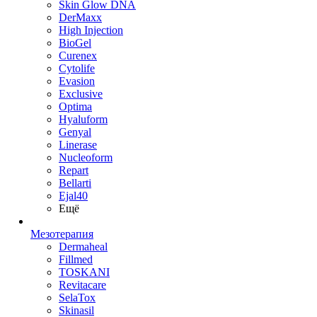
Skin Glow DNA
DerMaxx
High Injection
BioGel
Curenex
Cytolife
Evasion
Exclusive
Optima
Hyaluform
Genyal
Linerase
Nucleoform
Repart
Bellarti
Ejal40
Ещё
Мезотерапия
Dermaheal
Fillmed
TOSKANI
Revitacare
SelaTox
Skinasil