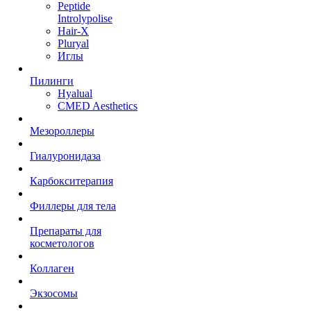
Peptide
Introlypolise
Hair-X
Pluryal
Иглы
Пилинги
Hyalual
CMED Aesthetics
Мезороллеры
Гиалуронидаза
Карбокситерапия
Филлеры для тела
Препараты для
косметологов
Коллаген
Экзосомы