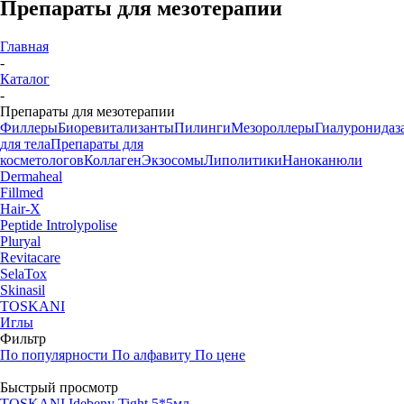
Препараты для мезотерапии
Главная
-
Каталог
-
Препараты для мезотерапии
Филлеры
Биоревитализанты
Пилинги
Мезороллеры
Гиалуронидаз
для тела
Препараты для
косметологов
Коллаген
Экзосомы
Липолитики
Наноканюли
Dermaheal
Fillmed
Hair-X
Peptide Introlypolise
Pluryal
Revitacare
SelaTox
Skinasil
TOSKANI
Иглы
Фильтр
По популярности
По алфавиту
По цене
Быстрый просмотр
TOSKANI Idebeny Tight 5*5мл