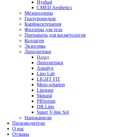
Hyalual
CMED Aesthetics
Мезороллеры
Гиалуронидаза
Карбокситерапия
Филлеры для тела
Препараты для косметологов
Коллаген
Экзосомы
Липолитики
Назад
Липолитики
Aqualyx
Lipo Lab
LIGHT FIT
Meso-wharton
Liporase
Skinasil
PBSerum
DR.Lipo
Super V-line Sol
Наноканюли
Производители
О нас
Отзывы