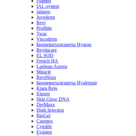
Fillmed
IAL-system
Jalupro
Juvederm
Revi
Profhilo
Twac
Viscoderm
Биоревитализанты Hyaron
Revitacare
EL SOD
French HA
Lasbeau Aurora
Miracle
ReviNeux
Биоревитализанты Hyalrepair
Kiara Reju
Elaxen
Skin Glow DNA
DerMaxx
High Injection
BioGel
Curenex
Cytolife
Evasion