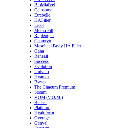
BioMialVel
Celosome
Etrebelle
HAFiller
Licol
Metoo Fill
Replengen
Chamryn
Mesoheal Body HA Filler
Gana
Reneall
Success
Evolution
Univelo
Hyamax
B-esta
The Chaeum Premium
Sosum
VOM (V.O.M.)
Bellast
Platinum
Hyaluform
Overage
Genyal