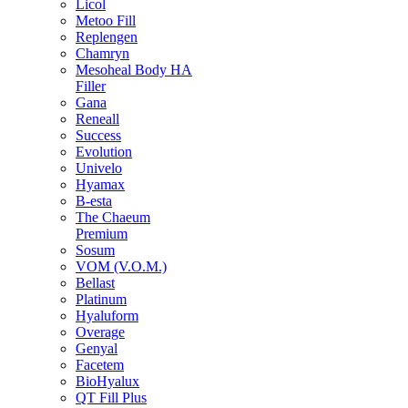
Licol
Metoo Fill
Replengen
Chamryn
Mesoheal Body HA
Filler
Gana
Reneall
Success
Evolution
Univelo
Hyamax
B-esta
The Chaeum
Premium
Sosum
VOM (V.O.M.)
Bellast
Platinum
Hyaluform
Overage
Genyal
Facetem
BioHyalux
QT Fill Plus