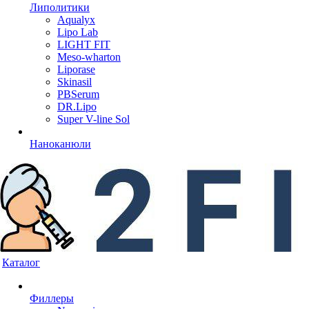
Липолитики
Aqualyx
Lipo Lab
LIGHT FIT
Meso-wharton
Liporase
Skinasil
PBSerum
DR.Lipo
Super V-line Sol
Наноканюли
Каталог
Филлеры