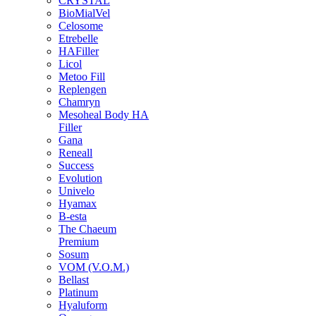
CRYSTAL
BioMialVel
Celosome
Etrebelle
HAFiller
Licol
Metoo Fill
Replengen
Chamryn
Mesoheal Body HA
Filler
Gana
Reneall
Success
Evolution
Univelo
Hyamax
B-esta
The Chaeum
Premium
Sosum
VOM (V.O.M.)
Bellast
Platinum
Hyaluform