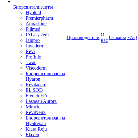
Биоревитализанты
Hyalual
Premierpharm
Aquashine
Fillmed
IAL-system
О
Производители
Отзывы
FAQ
Jalupro
нас
Juvederm
Revi
Profhilo
Twac
Viscoderm
Биоревитализанты
Hyaron
Revitacare
EL SOD
French HA
Lasbeau Aurora
Miracle
ReviNeux
Биоревитализанты
Hyalrepair
Kiara Reju
Elaxen