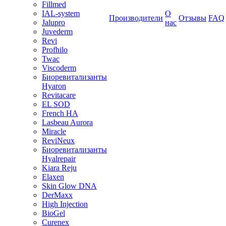
Fillmed
IAL-system
О
Производители
Отзывы
FAQ
Jalupro
нас
Juvederm
Revi
Profhilo
Twac
Viscoderm
Биоревитализанты
Hyaron
Revitacare
EL SOD
French HA
Lasbeau Aurora
Miracle
ReviNeux
Биоревитализанты
Hyalrepair
Kiara Reju
Elaxen
Skin Glow DNA
DerMaxx
High Injection
BioGel
Curenex