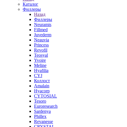
Каталог
Филлеры
Назад
Филлеры
Neuramis
Fillmed
Juvederm
Neauvia
Princess
Revofil
Teosyal
Yvoire
Meline
Hyafilia
CYJ
Коллост
Amalain
Hyacorp
CYTOSIAL
Tesoro
Euroresearch
Sardenya
Phillex
Revanesse
CRYSTAL