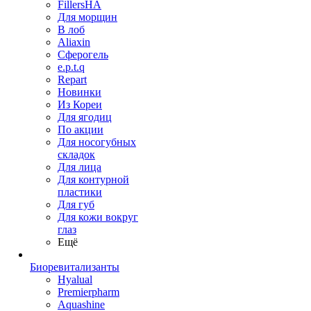
FillersHA
Для морщин
В лоб
Aliaxin
Сферогель
e.p.t.q
Repart
Новинки
Из Кореи
Для ягодиц
По акции
Для носогубных
складок
Для лица
Для контурной
пластики
Для губ
Для кожи вокруг
глаз
Ещё
Биоревитализанты
Hyalual
Premierpharm
Aquashine