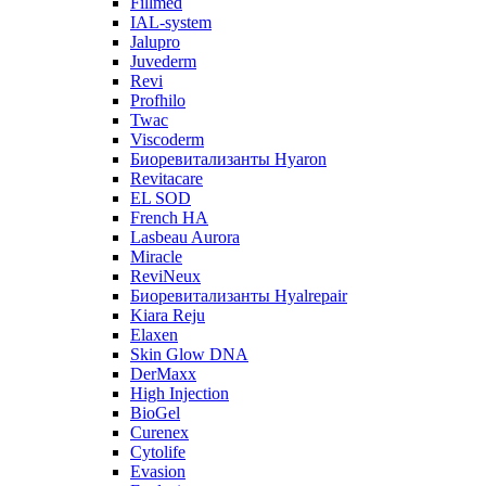
Fillmed
IAL-system
Jalupro
Juvederm
Revi
Profhilo
Twac
Viscoderm
Биоревитализанты Hyaron
Revitacare
EL SOD
French HA
Lasbeau Aurora
Miracle
ReviNeux
Биоревитализанты Hyalrepair
Kiara Reju
Elaxen
Skin Glow DNA
DerMaxx
High Injection
BioGel
Curenex
Cytolife
Evasion