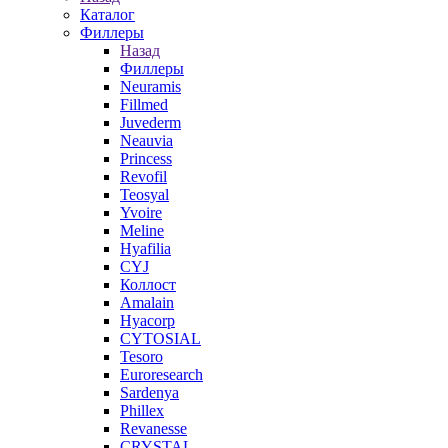
Каталог
Филлеры
Назад
Филлеры
Neuramis
Fillmed
Juvederm
Neauvia
Princess
Revofil
Teosyal
Yvoire
Meline
Hyafilia
CYJ
Коллост
Amalain
Hyacorp
CYTOSIAL
Tesoro
Euroresearch
Sardenya
Phillex
Revanesse
CRYSTAL