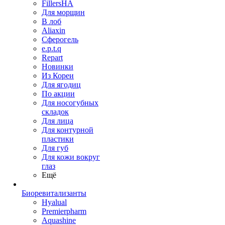
FillersHA
Для морщин
В лоб
Aliaxin
Сферогель
e.p.t.q
Repart
Новинки
Из Кореи
Для ягодиц
По акции
Для носогубных
складок
Для лица
Для контурной
пластики
Для губ
Для кожи вокруг
глаз
Ещё
Биоревитализанты
Hyalual
Premierpharm
Aquashine