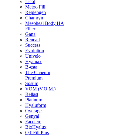
Licol
Metoo Fill
Replengen
Chamryn
Mesoheal Body HA
Filler
Gana
Reneall
Success
Evolution
Univelo
Hyamax
B-esta
The Chaeum
Premium
Sosum
VOM (V.O.M.)
Bellast
Platinum
Hyaluform
Overage
Genyal
Facetem
BioHyalux
QT Fill Plus