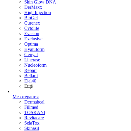
Skin Glow DNA
DerMaxx
High Injection
BioGel
Curenex
Cytolife
Evasion
Exclusive
Optima
Hyaluform
Genyal
Linerase
Nucleoform
Repart
Bellarti
Ejal40
Ещё
Мезотерапия
Dermaheal
Fillmed
TOSKANI
Revitacare
SelaTox
Skinasil