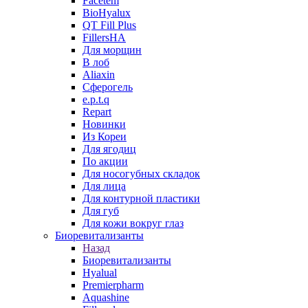
Facetem
BioHyalux
QT Fill Plus
FillersHA
Для морщин
В лоб
Aliaxin
Сферогель
e.p.t.q
Repart
Новинки
Из Кореи
Для ягодиц
По акции
Для носогубных складок
Для лица
Для контурной пластики
Для губ
Для кожи вокруг глаз
Биоревитализанты
Назад
Биоревитализанты
Hyalual
Premierpharm
Aquashine