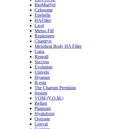
BioMialVel
Celosome
Etrebelle
HAFiller
Licol
Metoo Fill
Replengen
Chamryn
Mesoheal Body HA Filler
Gana
Reneall
Success
Evolution
Univelo
Hyamax
B-esta
The Chaeum Premium
Sosum
VOM (V.O.M.)
Bellast
Platinum
Hyaluform
Overage
Genyal