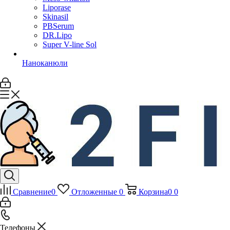
Liporase
Skinasil
PBSerum
DR.Lipo
Super V-line Sol
Наноканюли
Сравнение
0
Отложенные
0
Корзина
0
0
Телефоны