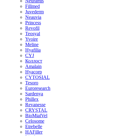
Neuramis
Fillmed
Juvederm
Neauvia
Princess
Revofil
Teosyal
Yvoire
Meline
Hyafilia
CYJ
Коллост
Amalain
Hyacorp
CYTOSIAL
Tesoro
Euroresearch
Sardenya
Phillex
Revanesse
CRYSTAL
BioMialVel
Celosome
Etrebelle
HAFiller