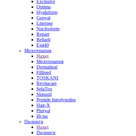
Exclusive
Optima
Hyaluform
Genyal
Linerase
Nucleoform
Repart
Bellarti
Ejal40
Мезотерапия
Назад
Мезотерапия
Dermaheal
Fillmed
TOSKANI
Revitacare
SelaTox
Skinasil
Peptide Introlypolise
Hair-X
Pluryal
Иглы
Пилинги
Назад
Пилинги