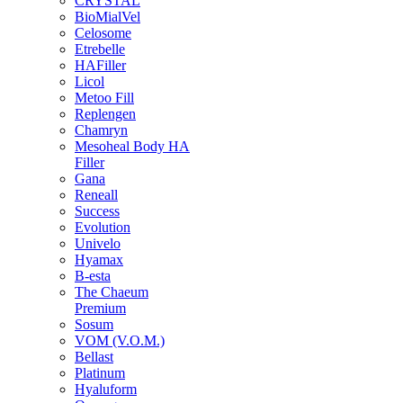
CRYSTAL
BioMialVel
Celosome
Etrebelle
HAFiller
Licol
Metoo Fill
Replengen
Chamryn
Mesoheal Body HA
Filler
Gana
Reneall
Success
Evolution
Univelo
Hyamax
B-esta
The Chaeum
Premium
Sosum
VOM (V.O.M.)
Bellast
Platinum
Hyaluform