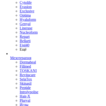
Cytolife
Evasion
Exclusive
Optima
Hyaluform
Genyal
Linerase
Nucleoform
Repart
Bellarti
Ejal40
Ещё
Мезотерапия
Dermaheal
Fillmed
TOSKANI
Revitacare
SelaTox
Skinasil
Peptide
Introlypolise
Hair-X
Pluryal
Иглы