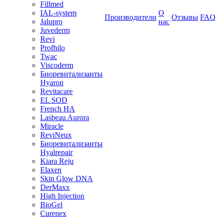
Fillmed
IAL-system
О
Производители
Отзывы
FAQ
Jalupro
нас
Juvederm
Revi
Profhilo
Twac
Viscoderm
Биоревитализанты
Hyaron
Revitacare
EL SOD
French HA
Lasbeau Aurora
Miracle
ReviNeux
Биоревитализанты
Hyalrepair
Kiara Reju
Elaxen
Skin Glow DNA
DerMaxx
High Injection
BioGel
Curenex