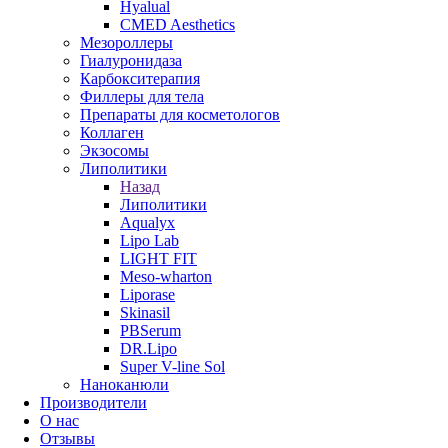
Hyalual
CMED Aesthetics
Мезороллеры
Гиалуронидаза
Карбокситерапия
Филлеры для тела
Препараты для косметологов
Коллаген
Экзосомы
Липолитики
Назад
Липолитики
Aqualyx
Lipo Lab
LIGHT FIT
Meso-wharton
Liporase
Skinasil
PBSerum
DR.Lipo
Super V-line Sol
Наноканюли
Производители
О нас
Отзывы