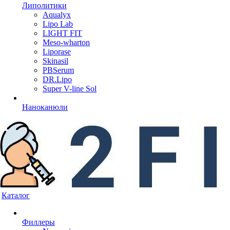
Липолитики
Aqualyx
Lipo Lab
LIGHT FIT
Meso-wharton
Liporase
Skinasil
PBSerum
DR.Lipo
Super V-line Sol
Наноканюли
Каталог
Филлеры