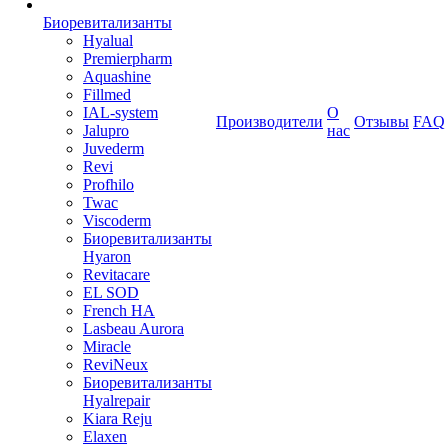
Биоревитализанты
Hyalual
Premierpharm
Aquashine
Fillmed
IAL-system
О
Производители
Отзывы
FAQ
Jalupro
нас
Juvederm
Revi
Profhilo
Twac
Viscoderm
Биоревитализанты
Hyaron
Revitacare
EL SOD
French HA
Lasbeau Aurora
Miracle
ReviNeux
Биоревитализанты
Hyalrepair
Kiara Reju
Elaxen