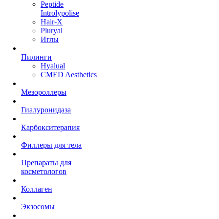
Peptide
Introlypolise
Hair-X
Pluryal
Иглы
Пилинги
Hyalual
CMED Aesthetics
Мезороллеры
Гиалуронидаза
Карбокситерапия
Филлеры для тела
Препараты для
косметологов
Коллаген
Экзосомы