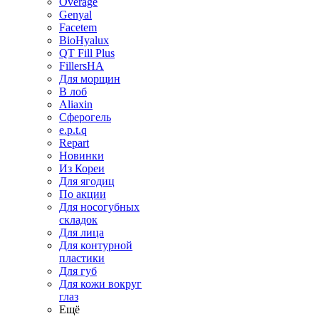
Overage
Genyal
Facetem
BioHyalux
QT Fill Plus
FillersHA
Для морщин
В лоб
Aliaxin
Сферогель
e.p.t.q
Repart
Новинки
Из Кореи
Для ягодиц
По акции
Для носогубных
складок
Для лица
Для контурной
пластики
Для губ
Для кожи вокруг
глаз
Ещё