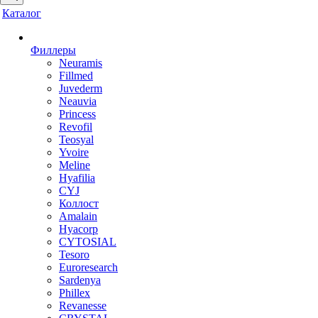
Каталог
Филлеры
Neuramis
Fillmed
Juvederm
Neauvia
Princess
Revofil
Teosyal
Yvoire
Meline
Hyafilia
CYJ
Коллост
Amalain
Hyacorp
CYTOSIAL
Tesoro
Euroresearch
Sardenya
Phillex
Revanesse