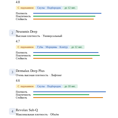
4.8
С лидокаином
Скулы · Подбородок
до 12 мес.
Плотность
Пластичность
Стойкость
Neuramis Deep
2
Высокая плотность · Универсальный
4.7
С лидокаином
Губы · Морщины · Контур
до 12 мес.
Плотность
Пластичность
Стойкость
Dermalax Deep Plus
3
Очень высокая плотность · Лифтинг
4.6
С лидокаином
Скулы · Подбородок
до 18 мес.
Плотность
Пластичность
Стойкость
Revolax Sub-Q
4
Максимальная плотность · Объём