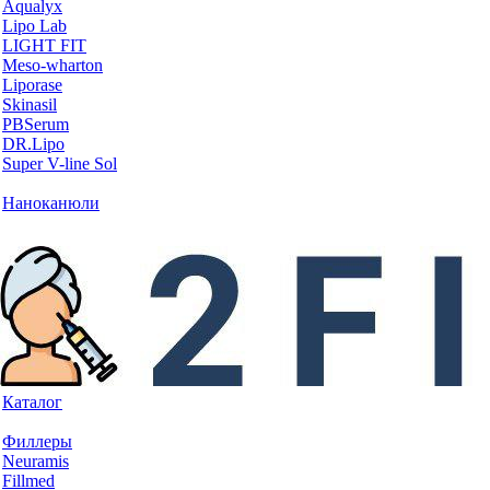
Aqualyx
Lipo Lab
LIGHT FIT
Meso-wharton
Liporase
Skinasil
PBSerum
DR.Lipo
Super V-line Sol
Наноканюли
Каталог
Филлеры
Neuramis
Fillmed