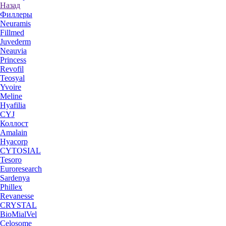
Назад
Филлеры
Neuramis
Fillmed
Juvederm
Neauvia
Princess
Revofil
Teosyal
Yvoire
Meline
Hyafilia
CYJ
Коллост
Amalain
Hyacorp
CYTOSIAL
Tesoro
Euroresearch
Sardenya
Phillex
Revanesse
CRYSTAL
BioMialVel
Celosome