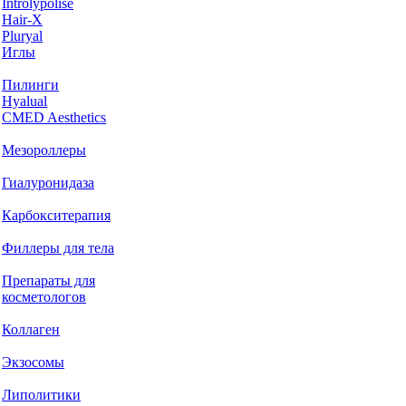
Introlypolise
Hair-X
Pluryal
Иглы
Пилинги
Hyalual
CMED Aesthetics
Мезороллеры
Гиалуронидаза
Карбокситерапия
Филлеры для тела
Препараты для
косметологов
Коллаген
Экзосомы
Липолитики