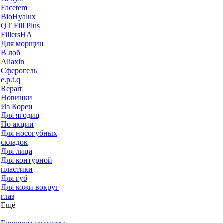
Facetem
BioHyalux
QT Fill Plus
FillersHA
Для морщин
В лоб
Aliaxin
Сферогель
e.p.t.q
Repart
Новинки
Из Кореи
Для ягодиц
По акции
Для носогубных
складок
Для лица
Для контурной
пластики
Для губ
Для кожи вокруг
глаз
Ещё
Биоревитализанты