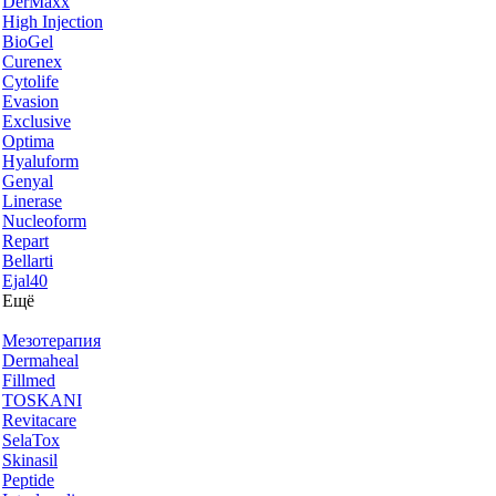
DerMaxx
High Injection
BioGel
Curenex
Cytolife
Evasion
Exclusive
Optima
Hyaluform
Genyal
Linerase
Nucleoform
Repart
Bellarti
Ejal40
Ещё
Мезотерапия
Dermaheal
Fillmed
TOSKANI
Revitacare
SelaTox
Skinasil
Peptide