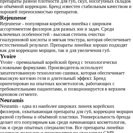
препараты разной плотности для губ, скул, носогубных складок
и объёмной коррекции. Бренд известен стабильным качеством и
хорошей переносимостью препаратов.
Rejeunesse
Rejeunesse - популярная корейская линейка с широким
ассортиментом филлеров для разных зон и задач. Среди
ключевых особенностей - высокая степень очистки
гиалуроновой кислоты и мягкая текстура, которая обеспечивает
естественный результат. Препараты линейки хорошо подходят
как для коррекции морщин, так и для увеличения губ.
Yvoire
Yvoire - премиальный корейский бренд с технологически
сложными формулами. Производитель использует
запатентованную технологию сшивки, которая обеспечивает
высокую когезию геля и длительный эффект. Бренд
ориентирован на опытных косметологов, работающих с
требовательными пациентами, и позиционируется в верхнем
ценовом сегменте.
Neuramis
Neuramis - одна из наиболее широких линеек корейских
филлеров, охватывающая препараты для губ, коррекции морщин
разной глубины и объёмной пластики. Универсальность бренда
делает его популярным как среди начинающих косметологов,
так и среди опытных специалистов. Все препараты линейки
содержат лидокаин и производятся по стандартам GMP.