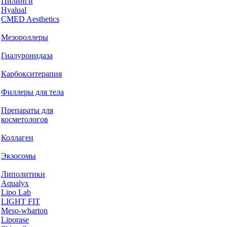
Пилинги
Hyalual
CMED Aesthetics
Мезороллеры
Гиалуронидаза
Карбокситерапия
Филлеры для тела
Препараты для
косметологов
Коллаген
Экзосомы
Липолитики
Aqualyx
Lipo Lab
LIGHT FIT
Meso-wharton
Liporase