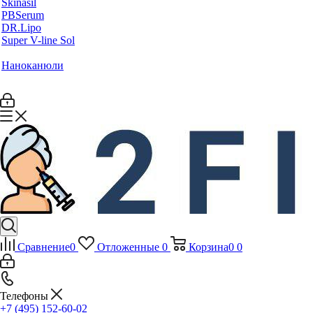
Skinasil
PBSerum
DR.Lipo
Super V-line Sol
Наноканюли
Сравнение
0
Отложенные
0
Корзина
0
0
Телефоны
+7 (495) 152-60-02