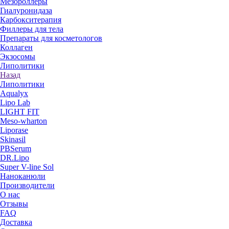
Мезороллеры
Гиалуронидаза
Карбокситерапия
Филлеры для тела
Препараты для косметологов
Коллаген
Экзосомы
Липолитики
Назад
Липолитики
Aqualyx
Lipo Lab
LIGHT FIT
Meso-wharton
Liporase
Skinasil
PBSerum
DR.Lipo
Super V-line Sol
Наноканюли
Производители
О нас
Отзывы
FAQ
Доставка