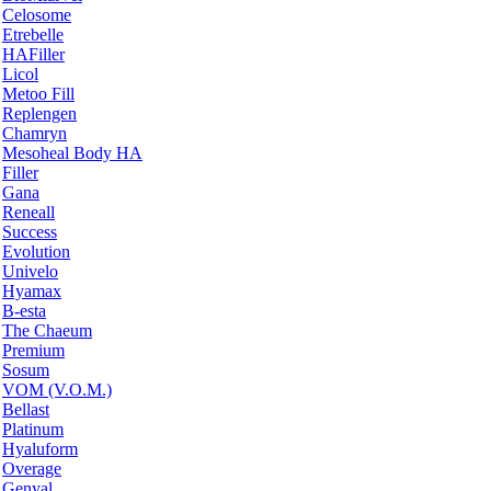
Celosome
Etrebelle
HAFiller
Licol
Metoo Fill
Replengen
Chamryn
Mesoheal Body HA
Filler
Gana
Reneall
Success
Evolution
Univelo
Hyamax
B-esta
The Chaeum
Premium
Sosum
VOM (V.O.M.)
Bellast
Platinum
Hyaluform
Overage
Genyal