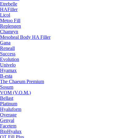
Etrebelle
HAFiller
Licol
Metoo Fill
Replengen
Chamryn
Mesoheal Body HA Filler
Gana
Reneall
Success
Evolution
Univelo
Hyamax
B-esta
The Chaeum Premium
Sosum
VOM (V.O.M.)
Bellast
Platinum
Hyaluform
Overage
Genyal
Facetem
BioHyalux
QT Fill Plus