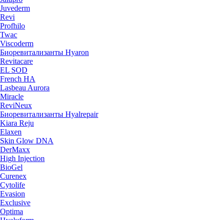
Juvederm
Revi
Profhilo
Twac
Viscoderm
Биоревитализанты Hyaron
Revitacare
EL SOD
French HA
Lasbeau Aurora
Miracle
ReviNeux
Биоревитализанты Hyalrepair
Kiara Reju
Elaxen
Skin Glow DNA
DerMaxx
High Injection
BioGel
Curenex
Cytolife
Evasion
Exclusive
Optima