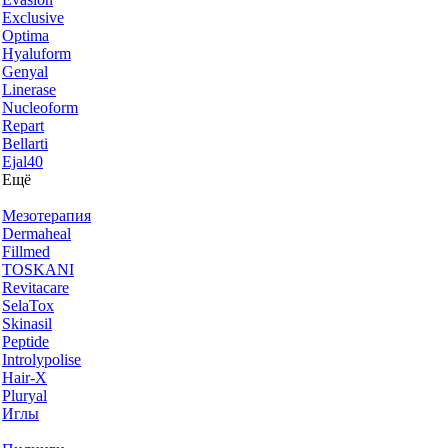
Exclusive
Optima
Hyaluform
Genyal
Linerase
Nucleoform
Repart
Bellarti
Ejal40
Ещё
Мезотерапия
Dermaheal
Fillmed
TOSKANI
Revitacare
SelaTox
Skinasil
Peptide
Introlypolise
Hair-X
Pluryal
Иглы