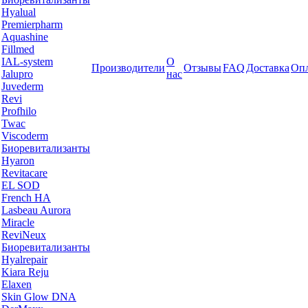
Hyalual
Premierpharm
Aquashine
Fillmed
IAL-system
О
Производители
Отзывы
FAQ
Доставка
Опл
Jalupro
нас
Juvederm
Revi
Profhilo
Twac
Viscoderm
Биоревитализанты
Hyaron
Revitacare
EL SOD
French HA
Lasbeau Aurora
Miracle
ReviNeux
Биоревитализанты
Hyalrepair
Kiara Reju
Elaxen
Skin Glow DNA