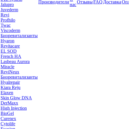
Производители
Отзывы
FAQ
Доставка
Опл
Jalupro
нас
Juvederm
Revi
Profhilo
Twac
Viscoderm
Биоревитализанты
Hyaron
Revitacare
EL SOD
French HA
Lasbeau Aurora
Miracle
ReviNeux
Биоревитализанты
Hyalrepair
Kiara Reju
Elaxen
Skin Glow DNA
DerMaxx
High Injection
BioGel
Curenex
Cytolife
Evasion