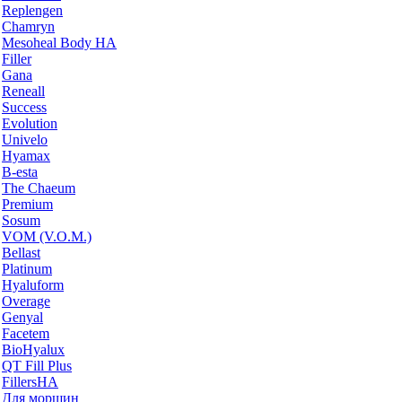
Replengen
Chamryn
Mesoheal Body HA
Filler
Gana
Reneall
Success
Evolution
Univelo
Hyamax
B-esta
The Chaeum
Premium
Sosum
VOM (V.O.M.)
Bellast
Platinum
Hyaluform
Overage
Genyal
Facetem
BioHyalux
QT Fill Plus
FillersHA
Для морщин