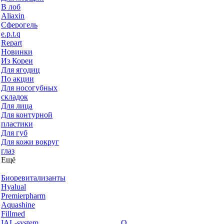
В лоб
Aliaxin
Сферогель
e.p.t.q
Repart
Новинки
Из Кореи
Для ягодиц
По акции
Для носогубных
складок
Для лица
Для контурной
пластики
Для губ
Для кожи вокруг
глаз
Ещё
Биоревитализанты
Hyalual
Premierpharm
Aquashine
Fillmed
IAL-system
О