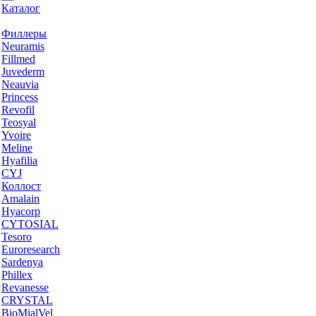
Каталог
Филлеры
Neuramis
Fillmed
Juvederm
Neauvia
Princess
Revofil
Teosyal
Yvoire
Meline
Hyafilia
CYJ
Коллост
Amalain
Hyacorp
CYTOSIAL
Tesoro
Euroresearch
Sardenya
Phillex
Revanesse
CRYSTAL
BioMialVel