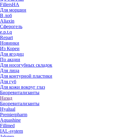
FillersHA
Для морщин
В лоб
Aliaxin
Сферогель
e.p.t.q
Repart
Новинки
Из Кореи
Для ягодиц
По акции
Для носогубных складок
Для лица
Для контурной пластики
Для губ
Для кожи вокруг глаз
Биоревитализанты
Назад
Биоревитализанты
Hyalual
Premierpharm
Aquashine
Fillmed
IAL-system
Jalupro