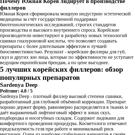
Почему Южная Корея лидирует в производстве
филлеров
Южная Корея сформировала мощную индустрию эстетической
медицины за счёт государственной поддержки
биотехнологических исследований, строгих стандартов
производства и высокого внутреннего спроса. Корейские
производители инвестируют в разработку новых технологий
сшивки гиалуроновой кислоты, что позволяет создавать
препараты с более длительным эффектом и лучшей
биосовместимостью. Результат - корейские филлеры для губ,
скул и других зон лица, которые по эффективности не уступают
ведущим европейским брендам, а по цене выгоднее.
5 лучших корейских филлеров: обзор
популярных препаратов
Sardenya Deep
Рейтинг: 4.8 / 5
Sardenya Deep - плотный филлер высокой степени сшивки,
разработанный для глубокой объёмной коррекции. Препарат
хорошо держит форму, равномерно распределяется в тканях и
даёт выраженный лифтинговый эффект в зонах скул,
подбородка и носогубных складок. Содержит лидокаин для
комфортного проведения процедуры. Косметологи отмечают
предсказуемость геля при работе и минимальный риск
миграции. Один из наиболее стабильных вариантов в своём