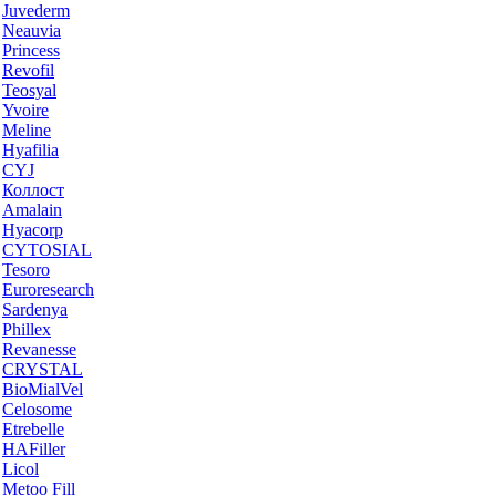
Juvederm
Neauvia
Princess
Revofil
Teosyal
Yvoire
Meline
Hyafilia
CYJ
Коллост
Amalain
Hyacorp
CYTOSIAL
Tesoro
Euroresearch
Sardenya
Phillex
Revanesse
CRYSTAL
BioMialVel
Celosome
Etrebelle
HAFiller
Licol
Metoo Fill