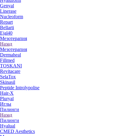
Hyaluform
Genyal
Linerase
Nucleoform
Repart
Bellarti
Ejal40
Мезотерапия
Назад
Мезотерапия
Dermaheal
Fillmed
TOSKANI
Revitacare
SelaTox
Skinasil
Peptide Introlypolise
Hair-X
Pluryal
Иглы
Пилинги
Назад
Пилинги
Hyalual
CMED Aesthetics