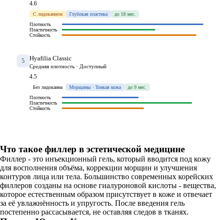
4.6
С лидокаином
Глубокая пластика
до 18 мес.
Плотность
Пластичность
Стойкость
Hyafilia Classic
5
Средняя плотность · Доступный
4.5
Без лидокаина
Морщины · Тонкая кожа
до 9 мес.
Плотность
Пластичность
Стойкость
Что такое филлер в эстетической медицине
Филлер - это инъекционный гель, который вводится под кожу
для восполнения объёма, коррекции морщин и улучшения
контуров лица или тела. Большинство современных корейских
филлеров созданы на основе гиалуроновой кислоты - вещества,
которое естественным образом присутствует в коже и отвечает
за её увлажнённость и упругость. После введения гель
постепенно рассасывается, не оставляя следов в тканях.