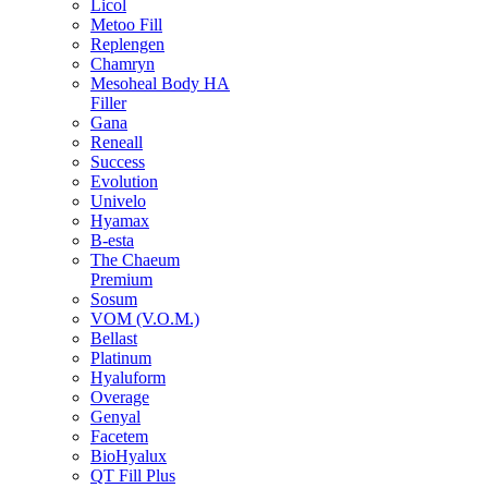
Licol
Metoo Fill
Replengen
Chamryn
Mesoheal Body HA
Filler
Gana
Reneall
Success
Evolution
Univelo
Hyamax
B-esta
The Chaeum
Premium
Sosum
VOM (V.O.M.)
Bellast
Platinum
Hyaluform
Overage
Genyal
Facetem
BioHyalux
QT Fill Plus