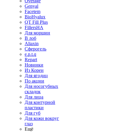
Overage
Genyal
Facetem
BioHyalux
QT Fill Plus
FillersHA
Для морщин
В лоб
Aliaxin
Сферогель
e.p.t.q
Repart
Новинки
Из Кореи
Для ягодиц
По акции
Для носогубных
складок
Для лица
Для контурной
пластики
Для губ
Для кожи вокруг
глаз
Ещё