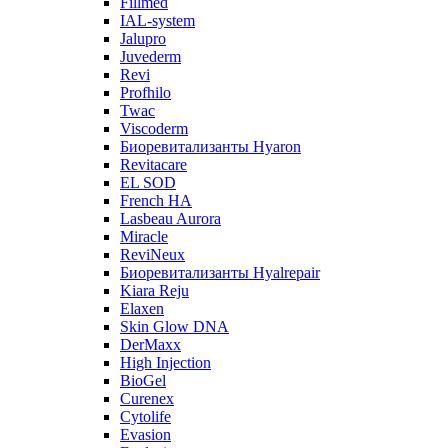
Fillmed
IAL-system
Jalupro
Juvederm
Revi
Profhilo
Twac
Viscoderm
Биоревитализанты Hyaron
Revitacare
EL SOD
French HA
Lasbeau Aurora
Miracle
ReviNeux
Биоревитализанты Hyalrepair
Kiara Reju
Elaxen
Skin Glow DNA
DerMaxx
High Injection
BioGel
Curenex
Cytolife
Evasion