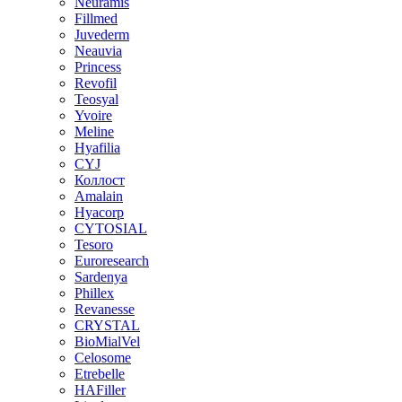
Neuramis
Fillmed
Juvederm
Neauvia
Princess
Revofil
Teosyal
Yvoire
Meline
Hyafilia
CYJ
Коллост
Amalain
Hyacorp
CYTOSIAL
Tesoro
Euroresearch
Sardenya
Phillex
Revanesse
CRYSTAL
BioMialVel
Celosome
Etrebelle
HAFiller