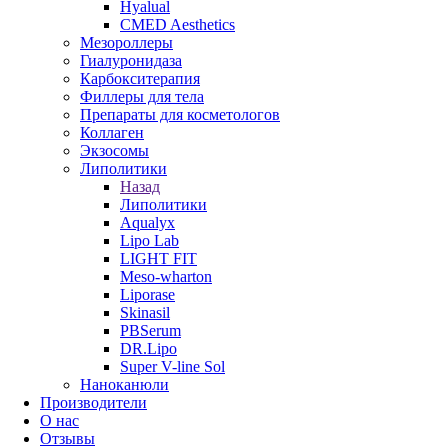
Hyalual
CMED Aesthetics
Мезороллеры
Гиалуронидаза
Карбокситерапия
Филлеры для тела
Препараты для косметологов
Коллаген
Экзосомы
Липолитики
Назад
Липолитики
Aqualyx
Lipo Lab
LIGHT FIT
Meso-wharton
Liporase
Skinasil
PBSerum
DR.Lipo
Super V-line Sol
Наноканюли
Производители
О нас
Отзывы