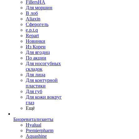
FillersHA
Для морщин
В лоб
Aliaxin
Сферогель
e.p.t.q
Repart
Новинки
Из Кореи
Для ягодиц
По акции
Для носогубных
складок
Для лица
Для контурной
пластики
Для губ
Для кожи вокруг
глаз
Ещё
Биоревитализанты
Hyalual
Premierpharm
Aquashine