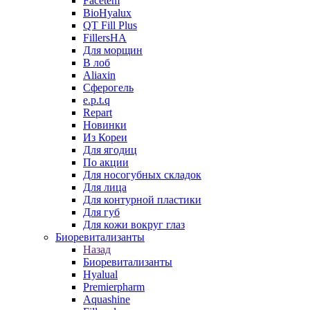
Facetem
BioHyalux
QT Fill Plus
FillersHA
Для морщин
В лоб
Aliaxin
Сферогель
e.p.t.q
Repart
Новинки
Из Кореи
Для ягодиц
По акции
Для носогубных складок
Для лица
Для контурной пластики
Для губ
Для кожи вокруг глаз
Биоревитализанты
Назад
Биоревитализанты
Hyalual
Premierpharm
Aquashine