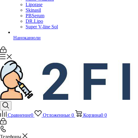
Liporase
Skinasil
PBSerum
DR.Lipo
Super V-line Sol
Наноканюли
Сравнение
0
Отложенные
0
Корзина
0
0
Телефоны