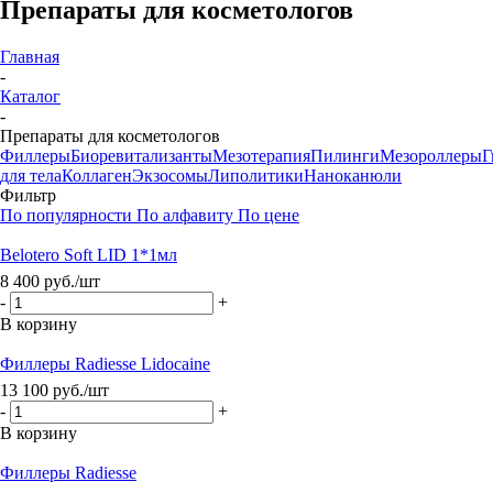
Препараты для косметологов
Главная
-
Каталог
-
Препараты для косметологов
Филлеры
Биоревитализанты
Мезотерапия
Пилинги
Мезороллеры
Г
для тела
Коллаген
Экзосомы
Липолитики
Наноканюли
Фильтр
По популярности
По алфавиту
По цене
Belotero Soft LID 1*1мл
8 400
руб.
/шт
-
+
В корзину
Филлеры Radiesse Lidocaine
13 100
руб.
/шт
-
+
В корзину
Филлеры Radiesse