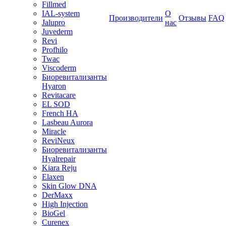
Fillmed
IAL-system
О
Производители
Отзывы
FAQ
Jalupro
нас
Juvederm
Revi
Profhilo
Twac
Viscoderm
Биоревитализанты
Hyaron
Revitacare
EL SOD
French HA
Lasbeau Aurora
Miracle
ReviNeux
Биоревитализанты
Hyalrepair
Kiara Reju
Elaxen
Skin Glow DNA
DerMaxx
High Injection
BioGel
Curenex