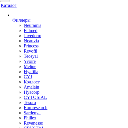
Каталог
Филлеры
Neuramis
Fillmed
Juvederm
Neauvia
Princess
Revofil
Teosyal
Yvoire
Meline
Hyafilia
CYJ
Коллост
Amalain
Hyacorp
CYTOSIAL
Tesoro
Euroresearch
Sardenya
Phillex
Revanesse