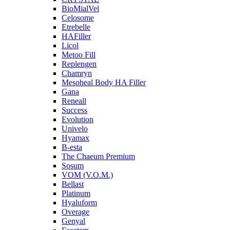
BioMialVel
Celosome
Etrebelle
HAFiller
Licol
Metoo Fill
Replengen
Chamryn
Mesoheal Body HA Filler
Gana
Reneall
Success
Evolution
Univelo
Hyamax
B-esta
The Chaeum Premium
Sosum
VOM (V.O.M.)
Bellast
Platinum
Hyaluform
Overage
Genyal