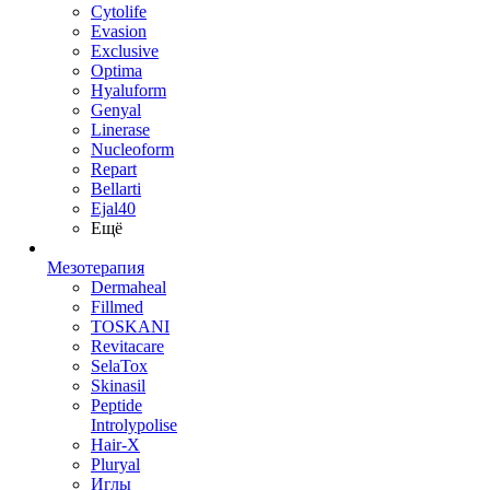
Cytolife
Evasion
Exclusive
Optima
Hyaluform
Genyal
Linerase
Nucleoform
Repart
Bellarti
Ejal40
Ещё
Мезотерапия
Dermaheal
Fillmed
TOSKANI
Revitacare
SelaTox
Skinasil
Peptide
Introlypolise
Hair-X
Pluryal
Иглы