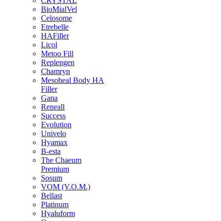
CRYSTAL
BioMialVel
Celosome
Etrebelle
HAFiller
Licol
Metoo Fill
Replengen
Chamryn
Mesoheal Body HA
Filler
Gana
Reneall
Success
Evolution
Univelo
Hyamax
B-esta
The Chaeum
Premium
Sosum
VOM (V.O.M.)
Bellast
Platinum
Hyaluform