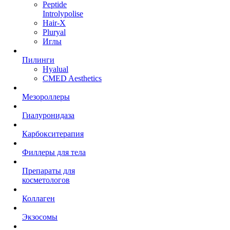
Peptide
Introlypolise
Hair-X
Pluryal
Иглы
Пилинги
Hyalual
CMED Aesthetics
Мезороллеры
Гиалуронидаза
Карбокситерапия
Филлеры для тела
Препараты для
косметологов
Коллаген
Экзосомы