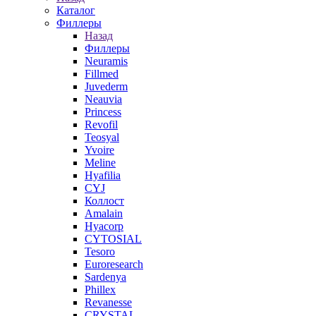
Каталог
Филлеры
Назад
Филлеры
Neuramis
Fillmed
Juvederm
Neauvia
Princess
Revofil
Teosyal
Yvoire
Meline
Hyafilia
CYJ
Коллост
Amalain
Hyacorp
CYTOSIAL
Tesoro
Euroresearch
Sardenya
Phillex
Revanesse
CRYSTAL