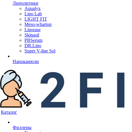
Липолитики
Aqualyx
Lipo Lab
LIGHT FIT
Meso-wharton
Liporase
Skinasil
PBSerum
DR.Lipo
Super V-line Sol
Наноканюли
Каталог
Филлеры