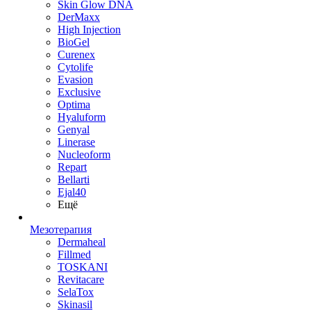
Skin Glow DNA
DerMaxx
High Injection
BioGel
Curenex
Cytolife
Evasion
Exclusive
Optima
Hyaluform
Genyal
Linerase
Nucleoform
Repart
Bellarti
Ejal40
Ещё
Мезотерапия
Dermaheal
Fillmed
TOSKANI
Revitacare
SelaTox
Skinasil