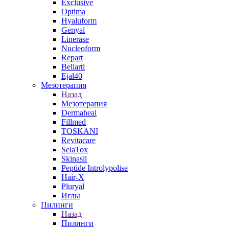
Exclusive
Optima
Hyaluform
Genyal
Linerase
Nucleoform
Repart
Bellarti
Ejal40
Мезотерапия
Назад
Мезотерапия
Dermaheal
Fillmed
TOSKANI
Revitacare
SelaTox
Skinasil
Peptide Introlypolise
Hair-X
Pluryal
Иглы
Пилинги
Назад
Пилинги