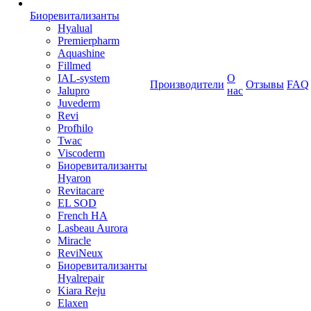
Биоревитализанты
Hyalual
Premierpharm
Aquashine
Fillmed
IAL-system
О
Производители
Отзывы
FAQ
Jalupro
нас
Juvederm
Revi
Profhilo
Twac
Viscoderm
Биоревитализанты
Hyaron
Revitacare
EL SOD
French HA
Lasbeau Aurora
Miracle
ReviNeux
Биоревитализанты
Hyalrepair
Kiara Reju
Elaxen