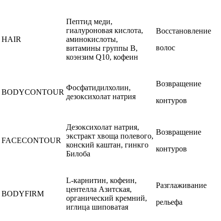
Пептид меди,
гиалуроновая кислота,
Восстановление
HAIR
аминокислоты,
волос
витамины группы В,
коэнзим Q10, кофеин
Возвращение
Фосфатидилхолин,
BODYCONTOUR
дезоксихолат натрия
контуров
Дезоксихолат натрия,
Возвращение
экстракт хвоща полевого,
FACECONTOUR
конский каштан, гинкго
контуров
Билоба
L-карнитин, кофеин,
Разглаживание
центелла Азитская,
BODYFIRM
органический кремний,
рельефа
иглица шиповатая