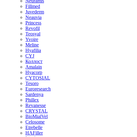
Neuramis
Fillmed
Juvederm
Neauvia
Princess
Revofil
Teosyal
Yvoire
Meline
Hyafilia
CYJ
Коллост
Amalain
Hyacorp
CYTOSIAL
Tesoro
Euroresearch
Sardenya
Phillex
Revanesse
CRYSTAL
BioMialVel
Celosome
Etrebelle
HAFiller