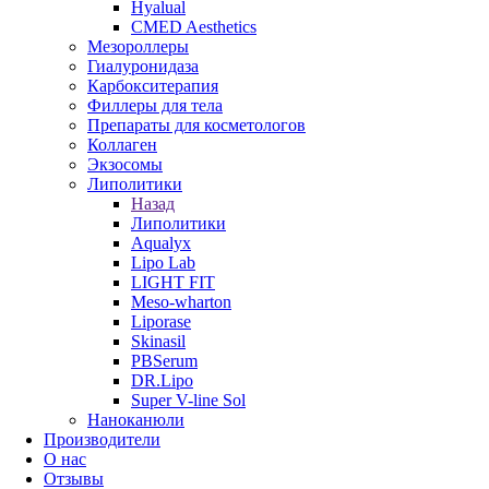
Hyalual
CMED Aesthetics
Мезороллеры
Гиалуронидаза
Карбокситерапия
Филлеры для тела
Препараты для косметологов
Коллаген
Экзосомы
Липолитики
Назад
Липолитики
Aqualyx
Lipo Lab
LIGHT FIT
Meso-wharton
Liporase
Skinasil
PBSerum
DR.Lipo
Super V-line Sol
Наноканюли
Производители
О нас
Отзывы