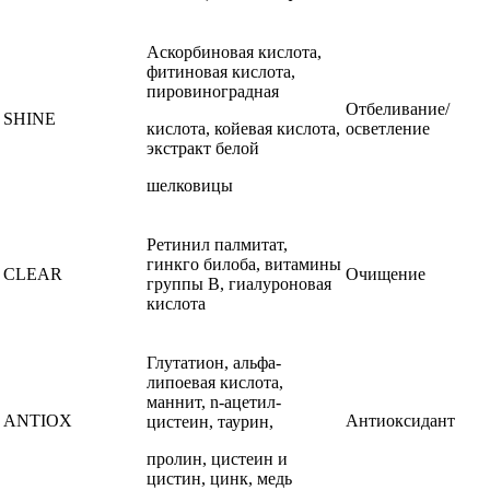
Аскорбиновая кислота,
фитиновая кислота,
пировиноградная
Отбеливание/
SHINE
кислота, койевая кислота,
осветление
экстракт белой
шелковицы
Ретинил палмитат,
гинкго билоба, витамины
CLEAR
Очищение
группы В, гиалуроновая
кислота
Глутатион, альфа-
липоевая кислота,
маннит, n-ацетил-
ANTIOX
Антиоксидант
цистеин, таурин,
пролин, цистеин и
цистин, цинк, медь