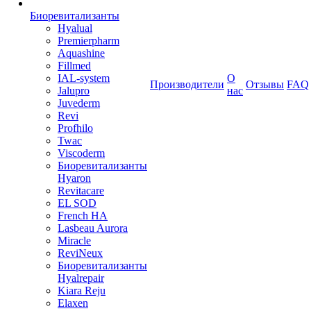
Биоревитализанты
Hyalual
Premierpharm
Aquashine
Fillmed
IAL-system
О
Производители
Отзывы
FAQ
Jalupro
нас
Juvederm
Revi
Profhilo
Twac
Viscoderm
Биоревитализанты
Hyaron
Revitacare
EL SOD
French HA
Lasbeau Aurora
Miracle
ReviNeux
Биоревитализанты
Hyalrepair
Kiara Reju
Elaxen