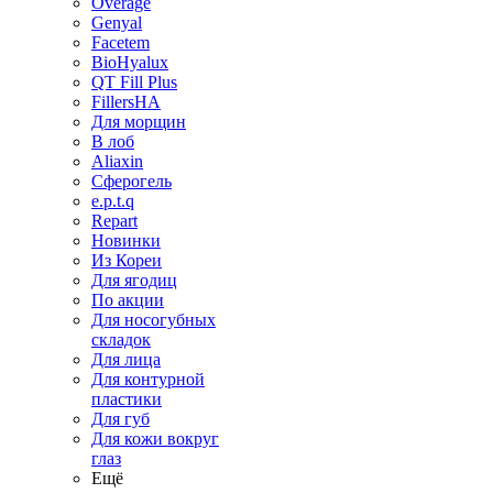
Overage
Genyal
Facetem
BioHyalux
QT Fill Plus
FillersHA
Для морщин
В лоб
Aliaxin
Сферогель
e.p.t.q
Repart
Новинки
Из Кореи
Для ягодиц
По акции
Для носогубных
складок
Для лица
Для контурной
пластики
Для губ
Для кожи вокруг
глаз
Ещё