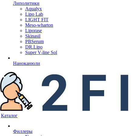
Липолитики
Aqualyx
Lipo Lab
LIGHT FIT
Meso-wharton
Liporase
Skinasil
PBSerum
DR.Lipo
Super V-line Sol
Наноканюли
Каталог
Филлеры