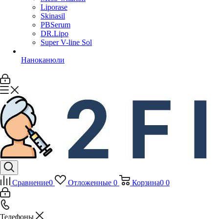
Liporase
Skinasil
PBSerum
DR.Lipo
Super V-line Sol
Наноканюли
Сравнение
0
Отложенные
0
Корзина
0
0
Телефоны