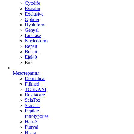
Cytolife
Evasion
Exclusive
Optima
Hyaluform
Genyal
Linerase
Nucleoform
Repart
Bellarti
Ejal40
Ещё
Мезотерапия
Dermaheal
Fillmed
TOSKANI
Revitacare
SelaTox
Skinasil
Peptide
Introlypolise
Hair-X
Pluryal
Иглы