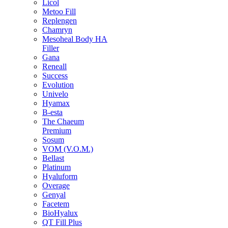
Licol
Metoo Fill
Replengen
Chamryn
Mesoheal Body HA
Filler
Gana
Reneall
Success
Evolution
Univelo
Hyamax
B-esta
The Chaeum
Premium
Sosum
VOM (V.O.M.)
Bellast
Platinum
Hyaluform
Overage
Genyal
Facetem
BioHyalux
QT Fill Plus