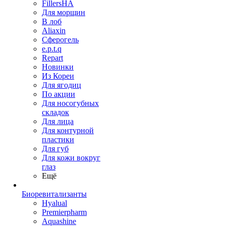
FillersHA
Для морщин
В лоб
Aliaxin
Сферогель
e.p.t.q
Repart
Новинки
Из Кореи
Для ягодиц
По акции
Для носогубных
складок
Для лица
Для контурной
пластики
Для губ
Для кожи вокруг
глаз
Ещё
Биоревитализанты
Hyalual
Premierpharm
Aquashine