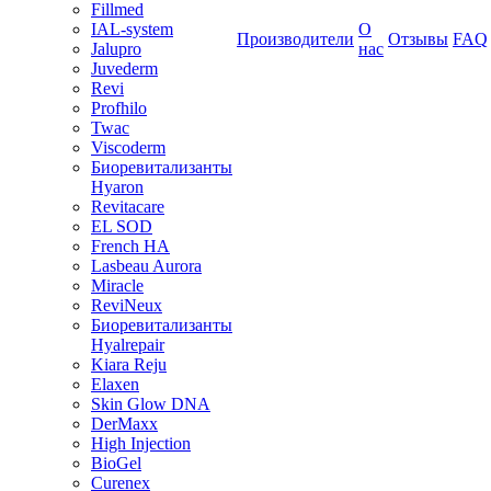
Fillmed
IAL-system
О
Производители
Отзывы
FAQ
Jalupro
нас
Juvederm
Revi
Profhilo
Twac
Viscoderm
Биоревитализанты
Hyaron
Revitacare
EL SOD
French HA
Lasbeau Aurora
Miracle
ReviNeux
Биоревитализанты
Hyalrepair
Kiara Reju
Elaxen
Skin Glow DNA
DerMaxx
High Injection
BioGel
Curenex