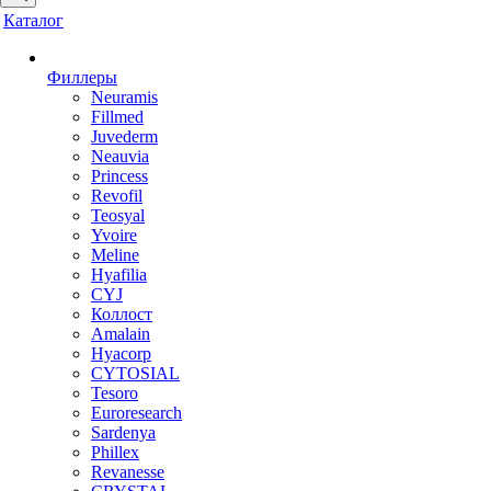
Каталог
Филлеры
Neuramis
Fillmed
Juvederm
Neauvia
Princess
Revofil
Teosyal
Yvoire
Meline
Hyafilia
CYJ
Коллост
Amalain
Hyacorp
CYTOSIAL
Tesoro
Euroresearch
Sardenya
Phillex
Revanesse