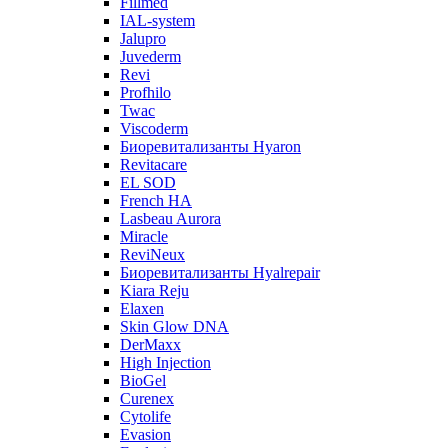
Fillmed
IAL-system
Jalupro
Juvederm
Revi
Profhilo
Twac
Viscoderm
Биоревитализанты Hyaron
Revitacare
EL SOD
French HA
Lasbeau Aurora
Miracle
ReviNeux
Биоревитализанты Hyalrepair
Kiara Reju
Elaxen
Skin Glow DNA
DerMaxx
High Injection
BioGel
Curenex
Cytolife
Evasion