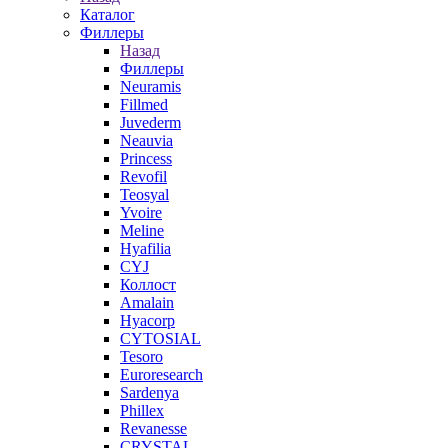
Каталог
Филлеры
Назад
Филлеры
Neuramis
Fillmed
Juvederm
Neauvia
Princess
Revofil
Teosyal
Yvoire
Meline
Hyafilia
CYJ
Коллост
Amalain
Hyacorp
CYTOSIAL
Tesoro
Euroresearch
Sardenya
Phillex
Revanesse
CRYSTAL