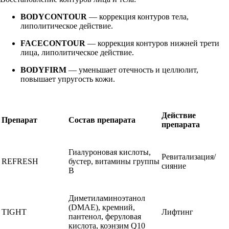
BODYCONTOUR
— коррекция контуров тела,
липолитическое действие.
FACECONTOUR
— коррекция контуров нижней трети
лица, липолитическое действие.
BODYFIRM
— уменьшает отечность и целлюлит,
повышает упругость кожи.
Действие
Препарат
Состав препарата
препарата
Гиалуроновая кислоты,
Ревитализация/
REFRESH
бустер, витамины группы
сияние
В
Диметиламиноэтанол
(DMAE), кремний,
TIGHT
Лифтинг
пантенол, феруловая
кислота, коэнзим Q10