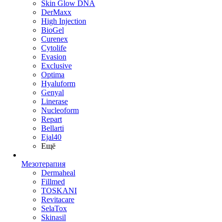
Skin Glow DNA
DerMaxx
High Injection
BioGel
Curenex
Cytolife
Evasion
Exclusive
Optima
Hyaluform
Genyal
Linerase
Nucleoform
Repart
Bellarti
Ejal40
Ещё
Мезотерапия
Dermaheal
Fillmed
TOSKANI
Revitacare
SelaTox
Skinasil