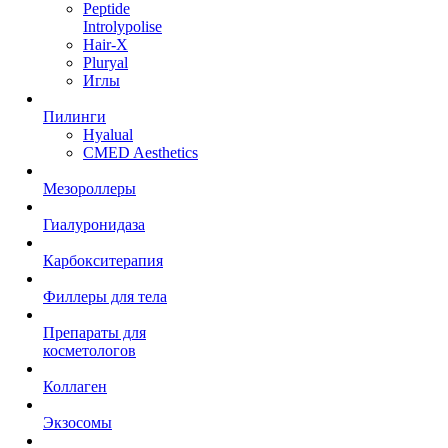
Peptide
Introlypolise
Hair-X
Pluryal
Иглы
Пилинги
Hyalual
CMED Aesthetics
Мезороллеры
Гиалуронидаза
Карбокситерапия
Филлеры для тела
Препараты для
косметологов
Коллаген
Экзосомы