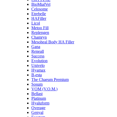
BioMialVel
Celosome
Etrebelle
HAFiller
Licol
Metoo Fill
Replengen
Chamryn
Mesoheal Body HA Filler
Gana
Reneall
Success
Evolution
Univelo
Hyamax
B-esta
The Chaeum Premium
Sosum
VOM (V.O.M.)
Bellast
Platinum
Hyaluform
Overage
Genyal