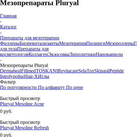
Мезопрепараты Pluryal
Главная
-
Каталог
-
Препараты для мезотерапии
Филлеры
Биоревитализанты
Мезотерапия
Пилинги
Мезороллеры
Г
для тела
Препараты для
косметологов
Коллаген
Экзосомы
Липолитики
Наноканюли
-
Мезопрепараты Pluryal
Dermaheal
Fillmed
TOSKANI
Revitacare
SelaTox
Skinasil
Peptide
Introlypolise
Hair-X
Иглы
Фильтр
По популярности
По алфавиту
По цене
Быстрый просмотр
Pluryal Mesoline Acne
0 руб.
Быстрый просмотр
Pluryal Mesoline Refresh
0 руб.