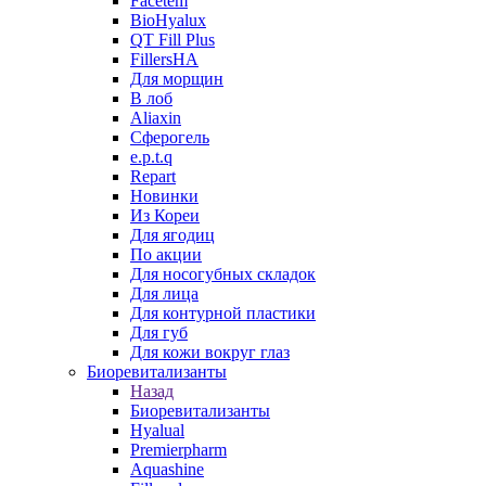
Facetem
BioHyalux
QT Fill Plus
FillersHA
Для морщин
В лоб
Aliaxin
Сферогель
e.p.t.q
Repart
Новинки
Из Кореи
Для ягодиц
По акции
Для носогубных складок
Для лица
Для контурной пластики
Для губ
Для кожи вокруг глаз
Биоревитализанты
Назад
Биоревитализанты
Hyalual
Premierpharm
Aquashine