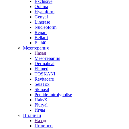
Exclusive
Optima
Hyaluform
Genyal
Linerase
Nucleoform
Repart
Bellarti
Ejal40
Мезотерапия
Назад
Мезотерапия
Dermaheal
Fillmed
TOSKANI
Revitacare
SelaTox
Skinasil
Peptide Introlypolise
Hair-X
Pluryal
Иглы
Пилинги
Назад
Пилинги