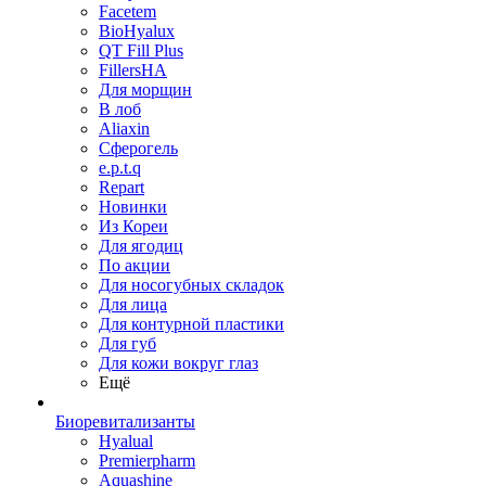
Facetem
BioHyalux
QT Fill Plus
FillersHA
Для морщин
В лоб
Aliaxin
Сферогель
e.p.t.q
Repart
Новинки
Из Кореи
Для ягодиц
По акции
Для носогубных складок
Для лица
Для контурной пластики
Для губ
Для кожи вокруг глаз
Ещё
Биоревитализанты
Hyalual
Premierpharm
Aquashine