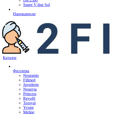
DR.Lipo
Super V-line Sol
Наноканюли
Каталог
Филлеры
Neuramis
Fillmed
Juvederm
Neauvia
Princess
Revofil
Teosyal
Yvoire
Meline