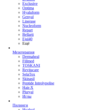
Exclusive
Optima
Hyaluform
Genyal
Linerase
Nucleoform
Repart
Bellarti
Ejal40
Ещё
Мезотерапия
Dermaheal
Fillmed
TOSKANI
Revitacare
SelaTox
Skinasil
Peptide Introlypolise
Hair-X
Pluryal
Иглы
Пилинги
Hyalual