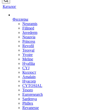
Каталог
Филлеры
Neuramis
Fillmed
Juvederm
Neauvia
Princess
Revofil
Teosyal
Yvoire
Meline
Hyafilia
CYJ
Коллост
Amalain
Hyacorp
CYTOSIAL
Tesoro
Euroresearch
Sardenya
Phillex
Revanesse