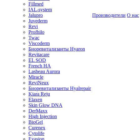
Fillmed
IAL-system
Jalupro
Производители
О нас
Juvederm
Revi
Profhilo
Twac
Viscoderm
Биоревитализанты Hyaron
Revitacare
EL SOD
French HA
Lasbeau Aurora
Miracle
ReviNeux
Биоревитализанты Hyalrepair
Kiara Reju
Elaxen
Skin Glow DNA
DerMaxx
High Injection
BioGel
Curenex
Cytolife
Evasion