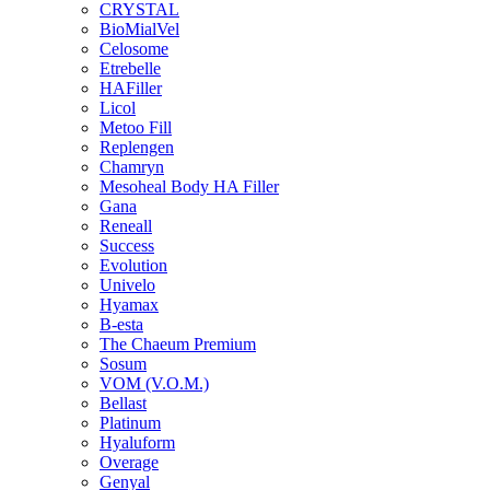
CRYSTAL
BioMialVel
Celosome
Etrebelle
HAFiller
Licol
Metoo Fill
Replengen
Chamryn
Mesoheal Body HA Filler
Gana
Reneall
Success
Evolution
Univelo
Hyamax
B-esta
The Chaeum Premium
Sosum
VOM (V.O.M.)
Bellast
Platinum
Hyaluform
Overage
Genyal