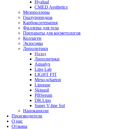
Hyalual
CMED Aesthetics
Мезороллеры
Гиалуронидаза
Карбокситерапия
Филлеры для тела
Препараты для косметологов
Коллаген
Экзосомы
Липолитики
Назад
Липолитики
Aqualyx
Lipo Lab
LIGHT FIT
Meso-wharton
Liporase
Skinasil
PBSerum
DR.Lipo
Super V-line Sol
Наноканюли
Производители
О нас
Отзывы