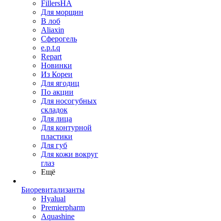
FillersHA
Для морщин
В лоб
Aliaxin
Сферогель
e.p.t.q
Repart
Новинки
Из Кореи
Для ягодиц
По акции
Для носогубных
складок
Для лица
Для контурной
пластики
Для губ
Для кожи вокруг
глаз
Ещё
Биоревитализанты
Hyalual
Premierpharm
Aquashine