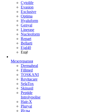
Cytolife
Evasion
Exclusive
Optima
Hyaluform
Genyal
Linerase
Nucleoform
Repart
Bellarti
Ejal40
Ещё
Мезотерапия
Dermaheal
Fillmed
TOSKANI
Revitacare
SelaTox
Skinasil
Peptide
Introlypolise
Hair-X
Pluryal
Иглы