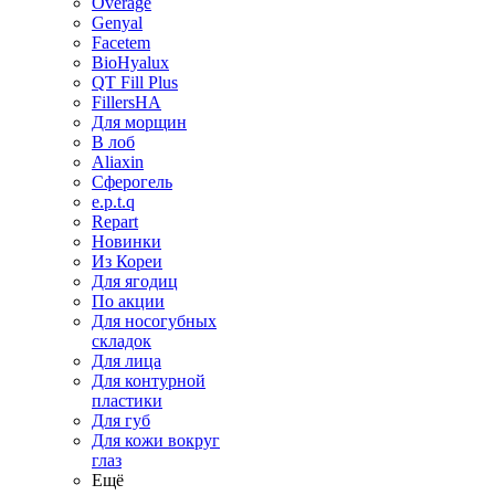
Overage
Genyal
Facetem
BioHyalux
QT Fill Plus
FillersHA
Для морщин
В лоб
Aliaxin
Сферогель
e.p.t.q
Repart
Новинки
Из Кореи
Для ягодиц
По акции
Для носогубных
складок
Для лица
Для контурной
пластики
Для губ
Для кожи вокруг
глаз
Ещё