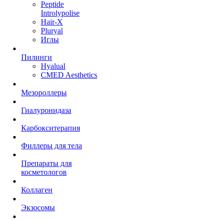
Peptide
Introlypolise
Hair-X
Pluryal
Иглы
Пилинги
Hyalual
CMED Aesthetics
Мезороллеры
Гиалуронидаза
Карбокситерапия
Филлеры для тела
Препараты для
косметологов
Коллаген
Экзосомы