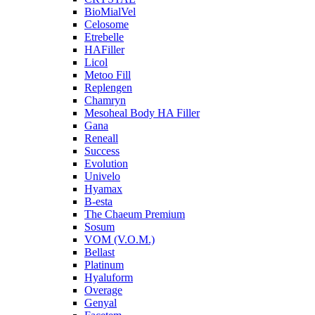
BioMialVel
Celosome
Etrebelle
HAFiller
Licol
Metoo Fill
Replengen
Chamryn
Mesoheal Body HA Filler
Gana
Reneall
Success
Evolution
Univelo
Hyamax
B-esta
The Chaeum Premium
Sosum
VOM (V.O.M.)
Bellast
Platinum
Hyaluform
Overage
Genyal