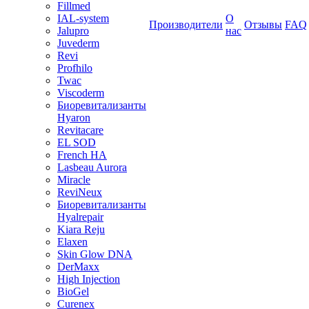
Fillmed
IAL-system
О
Производители
Отзывы
FAQ
Jalupro
нас
Juvederm
Revi
Profhilo
Twac
Viscoderm
Биоревитализанты
Hyaron
Revitacare
EL SOD
French HA
Lasbeau Aurora
Miracle
ReviNeux
Биоревитализанты
Hyalrepair
Kiara Reju
Elaxen
Skin Glow DNA
DerMaxx
High Injection
BioGel
Curenex