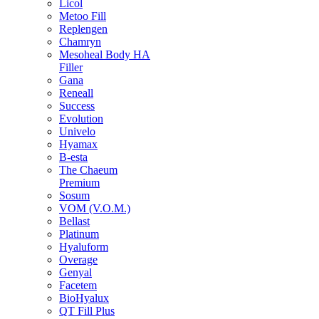
Licol
Metoo Fill
Replengen
Chamryn
Mesoheal Body HA
Filler
Gana
Reneall
Success
Evolution
Univelo
Hyamax
B-esta
The Chaeum
Premium
Sosum
VOM (V.O.M.)
Bellast
Platinum
Hyaluform
Overage
Genyal
Facetem
BioHyalux
QT Fill Plus