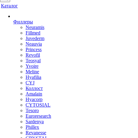
Каталог
Филлеры
Neuramis
Fillmed
Juvederm
Neauvia
Princess
Revofil
Teosyal
Yvoire
Meline
Hyafilia
CYJ
Коллост
Amalain
Hyacorp
CYTOSIAL
Tesoro
Euroresearch
Sardenya
Phillex
Revanesse