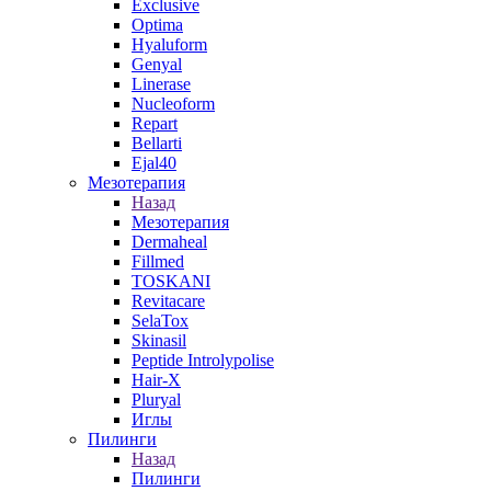
Exclusive
Optima
Hyaluform
Genyal
Linerase
Nucleoform
Repart
Bellarti
Ejal40
Мезотерапия
Назад
Мезотерапия
Dermaheal
Fillmed
TOSKANI
Revitacare
SelaTox
Skinasil
Peptide Introlypolise
Hair-X
Pluryal
Иглы
Пилинги
Назад
Пилинги