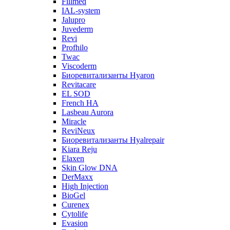
Fillmed
IAL-system
Jalupro
Juvederm
Revi
Profhilo
Twac
Viscoderm
Биоревитализанты Hyaron
Revitacare
EL SOD
French HA
Lasbeau Aurora
Miracle
ReviNeux
Биоревитализанты Hyalrepair
Kiara Reju
Elaxen
Skin Glow DNA
DerMaxx
High Injection
BioGel
Curenex
Cytolife
Evasion