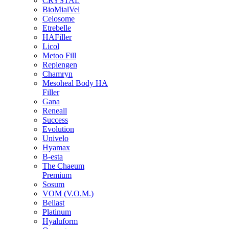
CRYSTAL
BioMialVel
Celosome
Etrebelle
HAFiller
Licol
Metoo Fill
Replengen
Chamryn
Mesoheal Body HA
Filler
Gana
Reneall
Success
Evolution
Univelo
Hyamax
B-esta
The Chaeum
Premium
Sosum
VOM (V.O.M.)
Bellast
Platinum
Hyaluform