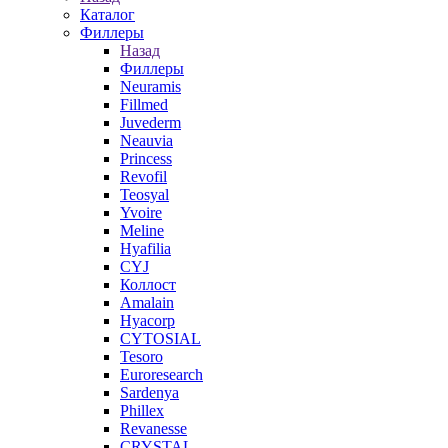
Каталог
Филлеры
Назад
Филлеры
Neuramis
Fillmed
Juvederm
Neauvia
Princess
Revofil
Teosyal
Yvoire
Meline
Hyafilia
CYJ
Коллост
Amalain
Hyacorp
CYTOSIAL
Tesoro
Euroresearch
Sardenya
Phillex
Revanesse
CRYSTAL