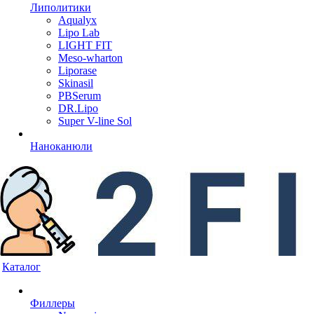
Липолитики
Aqualyx
Lipo Lab
LIGHT FIT
Meso-wharton
Liporase
Skinasil
PBSerum
DR.Lipo
Super V-line Sol
Наноканюли
Каталог
Филлеры