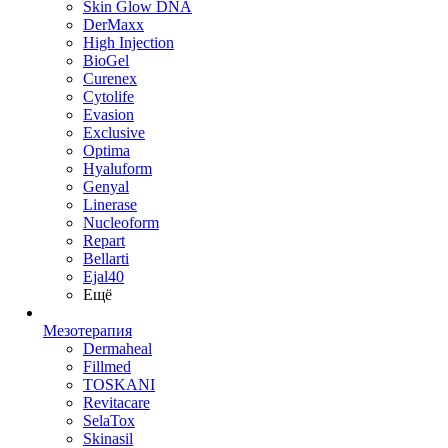
Skin Glow DNA
DerMaxx
High Injection
BioGel
Curenex
Cytolife
Evasion
Exclusive
Optima
Hyaluform
Genyal
Linerase
Nucleoform
Repart
Bellarti
Ejal40
Ещё
Мезотерапия
Dermaheal
Fillmed
TOSKANI
Revitacare
SelaTox
Skinasil