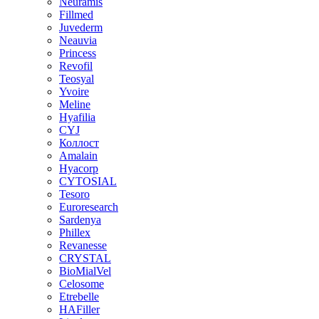
Neuramis
Fillmed
Juvederm
Neauvia
Princess
Revofil
Teosyal
Yvoire
Meline
Hyafilia
CYJ
Коллост
Amalain
Hyacorp
CYTOSIAL
Tesoro
Euroresearch
Sardenya
Phillex
Revanesse
CRYSTAL
BioMialVel
Celosome
Etrebelle
HAFiller