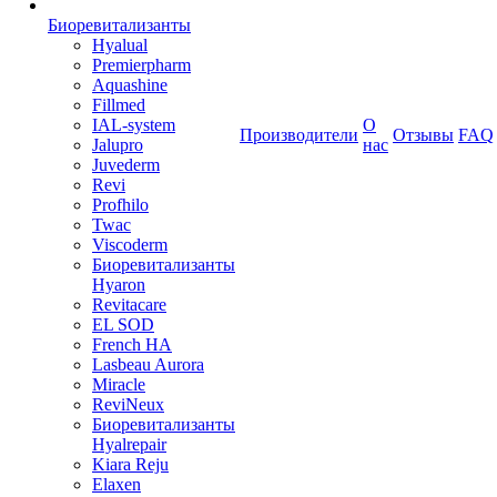
Биоревитализанты
Hyalual
Premierpharm
Aquashine
Fillmed
IAL-system
О
Производители
Отзывы
FAQ
Jalupro
нас
Juvederm
Revi
Profhilo
Twac
Viscoderm
Биоревитализанты
Hyaron
Revitacare
EL SOD
French HA
Lasbeau Aurora
Miracle
ReviNeux
Биоревитализанты
Hyalrepair
Kiara Reju
Elaxen