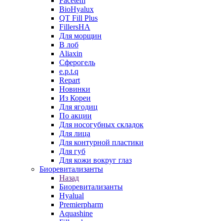
Facetem
BioHyalux
QT Fill Plus
FillersHA
Для морщин
В лоб
Aliaxin
Сферогель
e.p.t.q
Repart
Новинки
Из Кореи
Для ягодиц
По акции
Для носогубных складок
Для лица
Для контурной пластики
Для губ
Для кожи вокруг глаз
Биоревитализанты
Назад
Биоревитализанты
Hyalual
Premierpharm
Aquashine