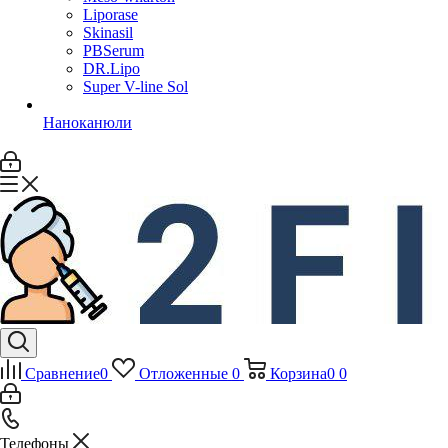
Liporase
Skinasil
PBSerum
DR.Lipo
Super V-line Sol
Наноканюли
Сравнение
0
Отложенные
0
Корзина
0
0
Телефоны