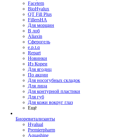
Facetem
BioHyalux
QT Fill Plus
FillersHA
Для морщин
В лоб
Aliaxin
Сферогель
e.p.t.q
Repart
Новинки
Из Кореи
Для ягодиц
По акции
Для носогубных складок
Для лица
Для контурной пластики
Для губ
Для кожи вокруг глаз
Ещё
Биоревитализанты
Hyalual
Premierpharm
Aquashine