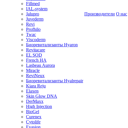
Fillmed
IAL-system
Jalupro
Производители
О нас
Juvederm
Revi
Profhilo
Twac
Viscoderm
Биоревитализанты Hyaron
Revitacare
EL SOD
French HA
Lasbeau Aurora
Miracle
ReviNeux
Биоревитализанты Hyalrepair
Kiara Reju
Elaxen
Skin Glow DNA
DerMaxx
High Injection
BioGel
Curenex
Cytolife
Evasion