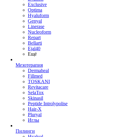
Exclusive
Optima
Hyaluform
Genyal
Linerase
Nucleoform
Repart
Bellarti
Ejal40
Ещё
Мезотерапия
Dermaheal
Fillmed
TOSKANI
Revitacare
SelaTox
Skinasil
Peptide Introlypolise
Hair-X
Pluryal
Иглы
Пилинги
Hyalual