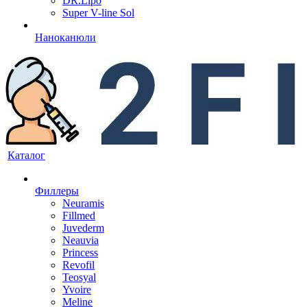
DR.Lipo
Super V-line Sol
Наноканюли
Каталог
Филлеры
Neuramis
Fillmed
Juvederm
Neauvia
Princess
Revofil
Teosyal
Yvoire
Meline