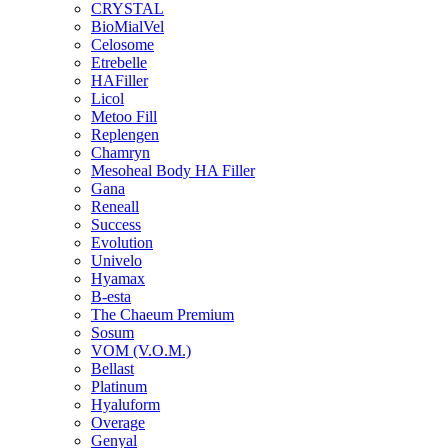
CRYSTAL
BioMialVel
Celosome
Etrebelle
HAFiller
Licol
Metoo Fill
Replengen
Chamryn
Mesoheal Body HA Filler
Gana
Reneall
Success
Evolution
Univelo
Hyamax
B-esta
The Chaeum Premium
Sosum
VOM (V.O.M.)
Bellast
Platinum
Hyaluform
Overage
Genyal