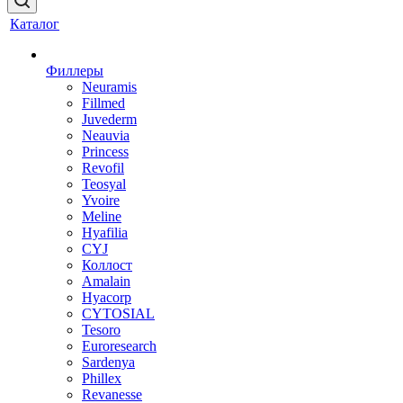
Каталог
Филлеры
Neuramis
Fillmed
Juvederm
Neauvia
Princess
Revofil
Teosyal
Yvoire
Meline
Hyafilia
CYJ
Коллост
Amalain
Hyacorp
CYTOSIAL
Tesoro
Euroresearch
Sardenya
Phillex
Revanesse