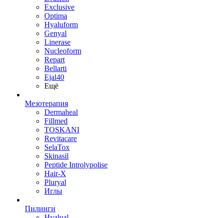
Exclusive
Optima
Hyaluform
Genyal
Linerase
Nucleoform
Repart
Bellarti
Ejal40
Ещё
Мезотерапия
Dermaheal
Fillmed
TOSKANI
Revitacare
SelaTox
Skinasil
Peptide Introlypolise
Hair-X
Pluryal
Иглы
Пилинги
Hyalual