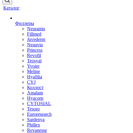
Каталог
Филлеры
Neuramis
Fillmed
Juvederm
Neauvia
Princess
Revofil
Teosyal
Yvoire
Meline
Hyafilia
CYJ
Коллост
Amalain
Hyacorp
CYTOSIAL
Tesoro
Euroresearch
Sardenya
Phillex
Revanesse