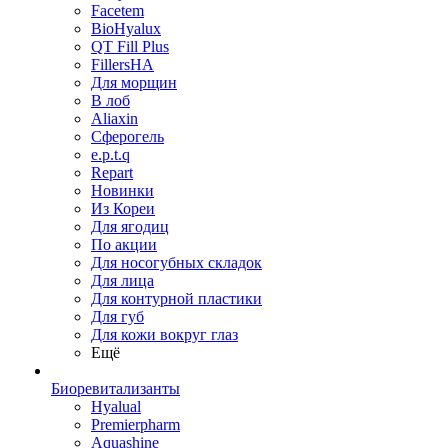
Facetem
BioHyalux
QT Fill Plus
FillersHA
Для морщин
В лоб
Aliaxin
Сферогель
e.p.t.q
Repart
Новинки
Из Кореи
Для ягодиц
По акции
Для носогубных складок
Для лица
Для контурной пластики
Для губ
Для кожи вокруг глаз
Ещё
Биоревитализанты
Hyalual
Premierpharm
Aquashine