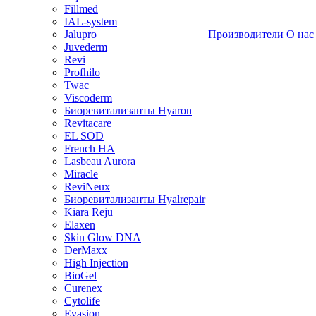
Fillmed
IAL-system
Jalupro
Производители
О нас
Juvederm
Revi
Profhilo
Twac
Viscoderm
Биоревитализанты Hyaron
Revitacare
EL SOD
French HA
Lasbeau Aurora
Miracle
ReviNeux
Биоревитализанты Hyalrepair
Kiara Reju
Elaxen
Skin Glow DNA
DerMaxx
High Injection
BioGel
Curenex
Cytolife
Evasion