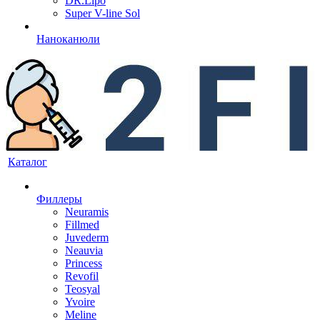
DR.Lipo
Super V-line Sol
Наноканюли
Каталог
Филлеры
Neuramis
Fillmed
Juvederm
Neauvia
Princess
Revofil
Teosyal
Yvoire
Meline