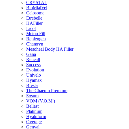
CRYSTAL
BioMialVel
Celosome
Etrebelle
HAFiller
Licol
Metoo Fill
Replengen
Chamryn
Mesoheal Body HA Filler
Gana
Reneall
Success
Evolution
Univelo
Hyamax
B-esta
The Chaeum Premium
Sosum
VOM (V.O.M.)
Bellast
Platinum
Hyaluform
Overage
Genyal