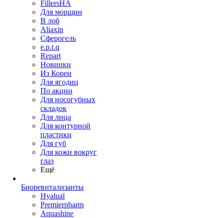
FillersHA
Для морщин
В лоб
Aliaxin
Сферогель
e.p.t.q
Repart
Новинки
Из Кореи
Для ягодиц
По акции
Для носогубных
складок
Для лица
Для контурной
пластики
Для губ
Для кожи вокруг
глаз
Ещё
Биоревитализанты
Hyalual
Premierpharm
Aquashine