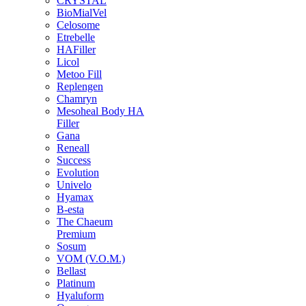
CRYSTAL
BioMialVel
Celosome
Etrebelle
HAFiller
Licol
Metoo Fill
Replengen
Chamryn
Mesoheal Body HA
Filler
Gana
Reneall
Success
Evolution
Univelo
Hyamax
B-esta
The Chaeum
Premium
Sosum
VOM (V.O.M.)
Bellast
Platinum
Hyaluform