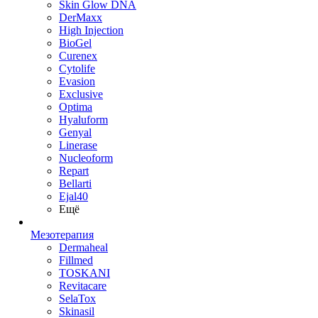
Skin Glow DNA
DerMaxx
High Injection
BioGel
Curenex
Cytolife
Evasion
Exclusive
Optima
Hyaluform
Genyal
Linerase
Nucleoform
Repart
Bellarti
Ejal40
Ещё
Мезотерапия
Dermaheal
Fillmed
TOSKANI
Revitacare
SelaTox
Skinasil