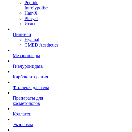
Peptide
Introlypolise
Hair-X
Pluryal
Иглы
Пилинги
Hyalual
CMED Aesthetics
Мезороллеры
Гиалуронидаза
Карбокситерапия
Филлеры для тела
Препараты для
косметологов
Коллаген
Экзосомы