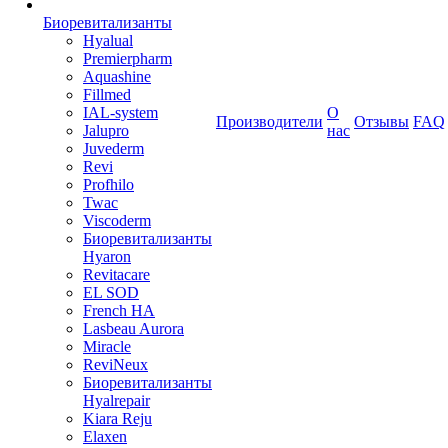
Биоревитализанты
Hyalual
Premierpharm
Aquashine
Fillmed
IAL-system
О
Производители
Отзывы
FAQ
Jalupro
нас
Juvederm
Revi
Profhilo
Twac
Viscoderm
Биоревитализанты
Hyaron
Revitacare
EL SOD
French HA
Lasbeau Aurora
Miracle
ReviNeux
Биоревитализанты
Hyalrepair
Kiara Reju
Elaxen