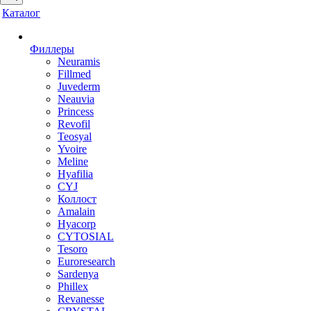
Каталог
Филлеры
Neuramis
Fillmed
Juvederm
Neauvia
Princess
Revofil
Teosyal
Yvoire
Meline
Hyafilia
CYJ
Коллост
Amalain
Hyacorp
CYTOSIAL
Tesoro
Euroresearch
Sardenya
Phillex
Revanesse