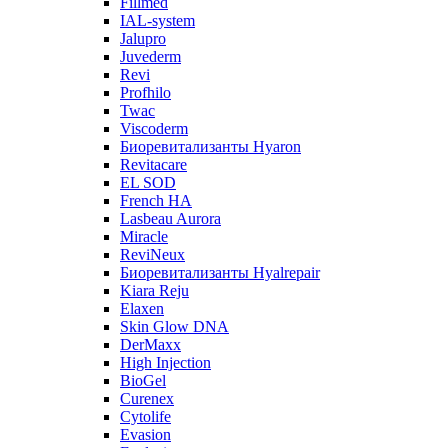
Fillmed
IAL-system
Jalupro
Juvederm
Revi
Profhilo
Twac
Viscoderm
Биоревитализанты Hyaron
Revitacare
EL SOD
French HA
Lasbeau Aurora
Miracle
ReviNeux
Биоревитализанты Hyalrepair
Kiara Reju
Elaxen
Skin Glow DNA
DerMaxx
High Injection
BioGel
Curenex
Cytolife
Evasion