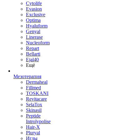
Cytolife
Evasion
Exclusive
Optima
Hyaluform
Genyal
Linerase
Nucleoform
Repart
Bellarti
Ejal40
Ещё
Мезотерапия
Dermaheal
Fillmed
TOSKANI
Revitacare
SelaTox
Skinasil
Peptide
Introlypolise
Hair-X
Pluryal
Иглы