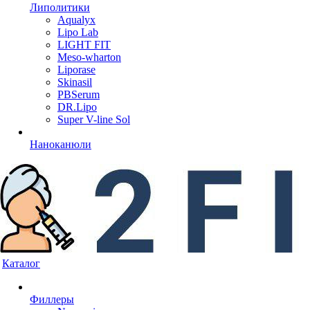
Липолитики
Aqualyx
Lipo Lab
LIGHT FIT
Meso-wharton
Liporase
Skinasil
PBSerum
DR.Lipo
Super V-line Sol
Наноканюли
Каталог
Филлеры