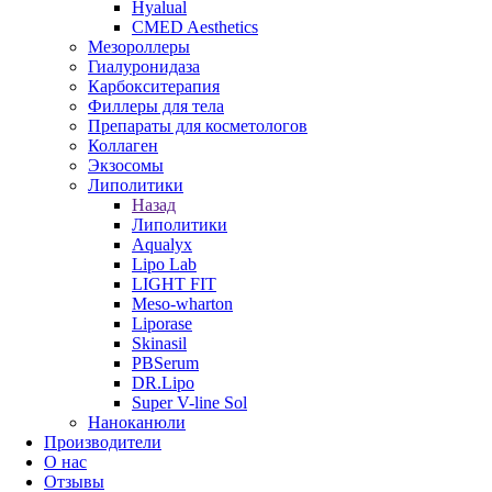
Hyalual
CMED Aesthetics
Мезороллеры
Гиалуронидаза
Карбокситерапия
Филлеры для тела
Препараты для косметологов
Коллаген
Экзосомы
Липолитики
Назад
Липолитики
Aqualyx
Lipo Lab
LIGHT FIT
Meso-wharton
Liporase
Skinasil
PBSerum
DR.Lipo
Super V-line Sol
Наноканюли
Производители
О нас
Отзывы