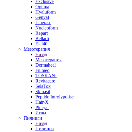
Exclusive
Optima
Hyaluform
Genyal
Linerase
Nucleoform
Repart
Bellarti
Ejal40
Мезотерапия
Назад
Мезотерапия
Dermaheal
Fillmed
TOSKANI
Revitacare
SelaTox
Skinasil
Peptide Introlypolise
Hair-X
Pluryal
Иглы
Пилинги
Назад
Пилинги