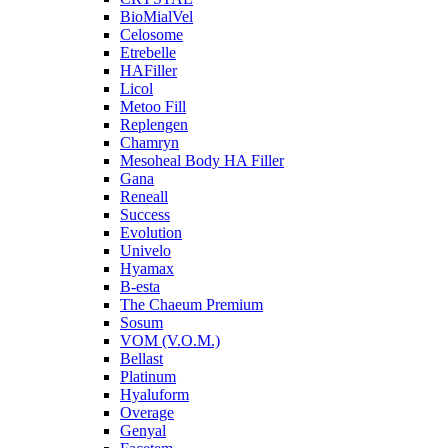
BioMialVel
Celosome
Etrebelle
HAFiller
Licol
Metoo Fill
Replengen
Chamryn
Mesoheal Body HA Filler
Gana
Reneall
Success
Evolution
Univelo
Hyamax
B-esta
The Chaeum Premium
Sosum
VOM (V.O.M.)
Bellast
Platinum
Hyaluform
Overage
Genyal