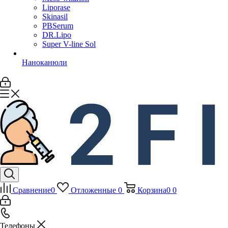
Liporase
Skinasil
PBSerum
DR.Lipo
Super V-line Sol
Наноканюли
Сравнение
0
Отложенные
0
Корзина
0
0
Телефоны