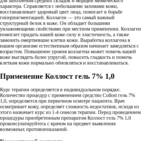
для заполнения средних складок и морщин мимического
характера. Справляется с небольшими заломами кожи,
восстанавливает здоровый цвет лица, помогает в борьбе
гиперпигментацией. Коллаген — это самый важный
структурный белок в коже. Он обладает большими
увлажняющими свойствами при местном применении. Коллаген
помогает придать нашей коже силу и эластичность, а также
заменить омертвевшие клетки кожи. Выработка коллагена в
нашем организме естественным образом начинает замедляться с
возрастом. Повышение уровня коллагена может помочь вашей
коже выглядеть более упругой, повысить гладкость и помочь
клеткам кожи нормально обновляться и восстанавливаться.
Применение Коллост гель 7% 1,0
Курс терапии определяется в индивидуальном порядке.
Количество процедур с применением средство Collost гель 7%
1,0, определяется при первичном осмотре пациента. Врач
осматривает кожу, определяет сложность недостатков, исходя из
этого назначает курс из 1-4 сеансов терапии. Перед проведением
процедуры приобретенным препаратом Коллост гель 7% 1,0
проконсультируйтесь с врачом на предмет выявления
возможных противопоказаний.