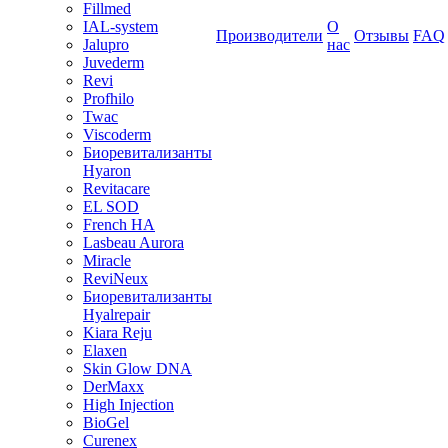
Fillmed
IAL-system
О
Производители
Отзывы
FAQ
Jalupro
нас
Juvederm
Revi
Profhilo
Twac
Viscoderm
Биоревитализанты
Hyaron
Revitacare
EL SOD
French HA
Lasbeau Aurora
Miracle
ReviNeux
Биоревитализанты
Hyalrepair
Kiara Reju
Elaxen
Skin Glow DNA
DerMaxx
High Injection
BioGel
Curenex