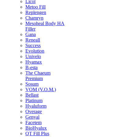
Licol
Metoo Fill
Replengen
Chamryn
Mesoheal Body HA
Filler
Gana
Reneall
Success
Evolution
Univelo
Hyamax
B-esta
The Chaeum
Premium
Sosum
VOM (V.O.M.)
Bellast
Platinum
Hyaluform
Overage
Genyal
Facetem
BioHyalux
QT Fill Plus