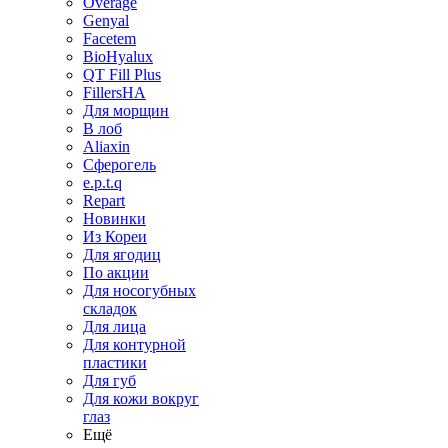
Overage
Genyal
Facetem
BioHyalux
QT Fill Plus
FillersHA
Для морщин
В лоб
Aliaxin
Сферогель
e.p.t.q
Repart
Новинки
Из Кореи
Для ягодиц
По акции
Для носогубных
складок
Для лица
Для контурной
пластики
Для губ
Для кожи вокруг
глаз
Ещё