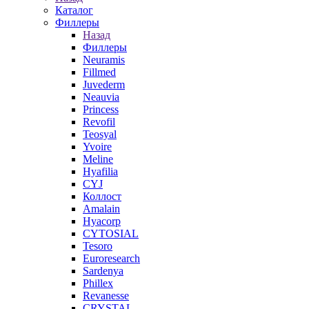
Каталог
Филлеры
Назад
Филлеры
Neuramis
Fillmed
Juvederm
Neauvia
Princess
Revofil
Teosyal
Yvoire
Meline
Hyafilia
CYJ
Коллост
Amalain
Hyacorp
CYTOSIAL
Tesoro
Euroresearch
Sardenya
Phillex
Revanesse
CRYSTAL