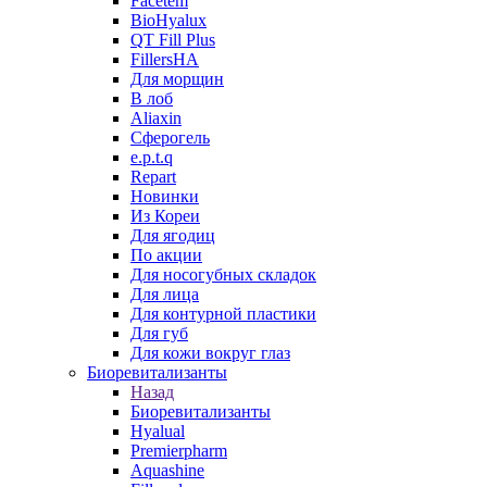
Facetem
BioHyalux
QT Fill Plus
FillersHA
Для морщин
В лоб
Aliaxin
Сферогель
e.p.t.q
Repart
Новинки
Из Кореи
Для ягодиц
По акции
Для носогубных складок
Для лица
Для контурной пластики
Для губ
Для кожи вокруг глаз
Биоревитализанты
Назад
Биоревитализанты
Hyalual
Premierpharm
Aquashine