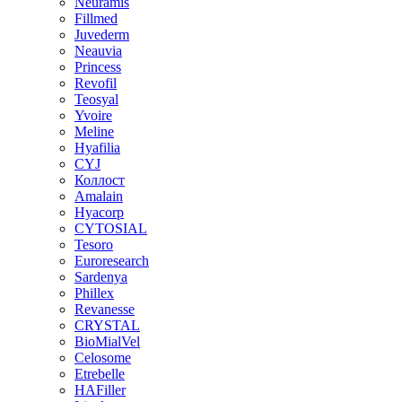
Neuramis
Fillmed
Juvederm
Neauvia
Princess
Revofil
Teosyal
Yvoire
Meline
Hyafilia
CYJ
Коллост
Amalain
Hyacorp
CYTOSIAL
Tesoro
Euroresearch
Sardenya
Phillex
Revanesse
CRYSTAL
BioMialVel
Celosome
Etrebelle
HAFiller