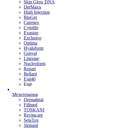
Skin Glow DNA
DerMaxx
High Injection
BioGel
Curenex
Cytolife
Evasion
Exclusive
Optima
Hyaluform
Genyal
Linerase
Nucleoform
Repart
Bellarti
Ejal40
Ещё
Мезотерапия
Dermaheal
Fillmed
TOSKANI
Revitacare
SelaTox
Skinasil