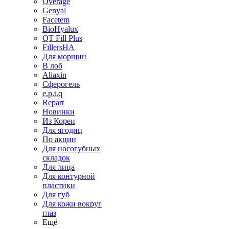
Overage
Genyal
Facetem
BioHyalux
QT Fill Plus
FillersHA
Для морщин
В лоб
Aliaxin
Сферогель
e.p.t.q
Repart
Новинки
Из Кореи
Для ягодиц
По акции
Для носогубных
складок
Для лица
Для контурной
пластики
Для губ
Для кожи вокруг
глаз
Ещё