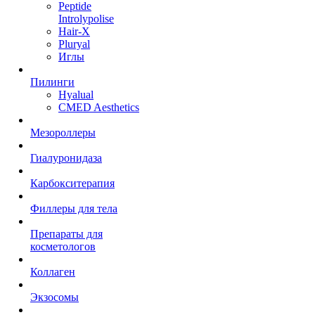
Peptide
Introlypolise
Hair-X
Pluryal
Иглы
Пилинги
Hyalual
CMED Aesthetics
Мезороллеры
Гиалуронидаза
Карбокситерапия
Филлеры для тела
Препараты для
косметологов
Коллаген
Экзосомы