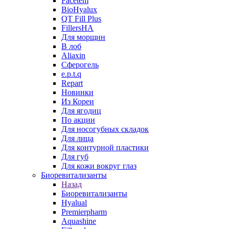
Facetem
BioHyalux
QT Fill Plus
FillersHA
Для морщин
В лоб
Aliaxin
Сферогель
e.p.t.q
Repart
Новинки
Из Кореи
Для ягодиц
По акции
Для носогубных складок
Для лица
Для контурной пластики
Для губ
Для кожи вокруг глаз
Биоревитализанты
Назад
Биоревитализанты
Hyalual
Premierpharm
Aquashine