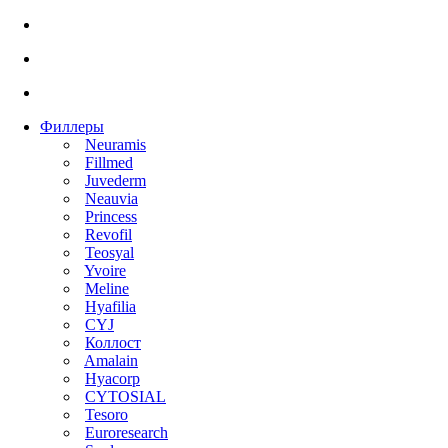
Филлеры
Neuramis
Fillmed
Juvederm
Neauvia
Princess
Revofil
Teosyal
Yvoire
Meline
Hyafilia
CYJ
Коллост
Amalain
Hyacorp
CYTOSIAL
Tesoro
Euroresearch