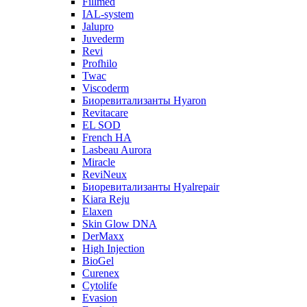
Fillmed
IAL-system
Jalupro
Juvederm
Revi
Profhilo
Twac
Viscoderm
Биоревитализанты Hyaron
Revitacare
EL SOD
French HA
Lasbeau Aurora
Miracle
ReviNeux
Биоревитализанты Hyalrepair
Kiara Reju
Elaxen
Skin Glow DNA
DerMaxx
High Injection
BioGel
Curenex
Cytolife
Evasion