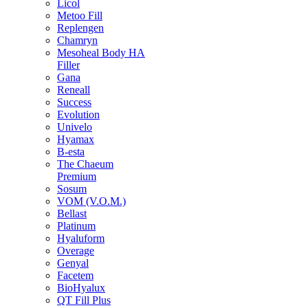
Licol
Metoo Fill
Replengen
Chamryn
Mesoheal Body HA
Filler
Gana
Reneall
Success
Evolution
Univelo
Hyamax
B-esta
The Chaeum
Premium
Sosum
VOM (V.O.M.)
Bellast
Platinum
Hyaluform
Overage
Genyal
Facetem
BioHyalux
QT Fill Plus