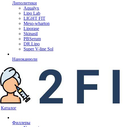
Липолитики
Aqualyx
Lipo Lab
LIGHT FIT
Meso-wharton
Liporase
Skinasil
PBSerum
DR.Lipo
Super V-line Sol
Наноканюли
Каталог
Филлеры