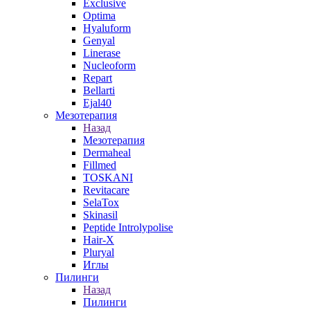
Exclusive
Optima
Hyaluform
Genyal
Linerase
Nucleoform
Repart
Bellarti
Ejal40
Мезотерапия
Назад
Мезотерапия
Dermaheal
Fillmed
TOSKANI
Revitacare
SelaTox
Skinasil
Peptide Introlypolise
Hair-X
Pluryal
Иглы
Пилинги
Назад
Пилинги