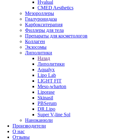
Hyalual
CMED Aesthetics
Мезороллеры
Гиалуронидаза
Карбокситерапия
Филлеры для тела
Препараты для косметологов
Коллаген
Экзосомы
Липолитики
Назад
Липолитики
Aqualyx
Lipo Lab
LIGHT FIT
Meso-wharton
Liporase
Skinasil
PBSerum
DR.Lipo
Super V-line Sol
Наноканюли
Производители
О нас
Отзывы