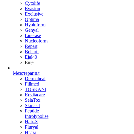
Cytolife
Evasion
Exclusive
Optima
Hyaluform
Genyal
Linerase
Nucleoform
Repart
Bellarti
Ejal40
Ещё
Мезотерапия
Dermaheal
Fillmed
TOSKANI
Revitacare
SelaTox
Skinasil
Peptide
Introlypolise
Hair-X
Pluryal
Иглы