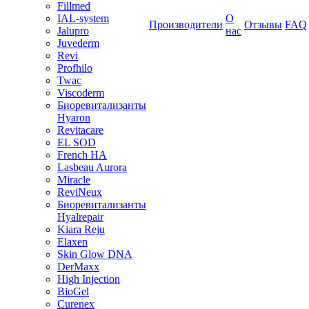
Fillmed
IAL-system
О
Производители
Отзывы
FAQ
Jalupro
нас
Juvederm
Revi
Profhilo
Twac
Viscoderm
Биоревитализанты
Hyaron
Revitacare
EL SOD
French HA
Lasbeau Aurora
Miracle
ReviNeux
Биоревитализанты
Hyalrepair
Kiara Reju
Elaxen
Skin Glow DNA
DerMaxx
High Injection
BioGel
Curenex