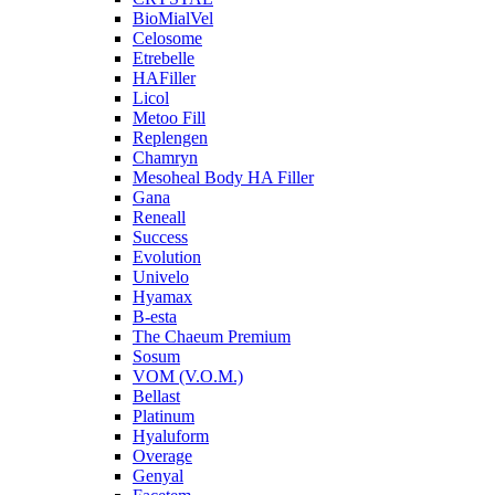
BioMialVel
Celosome
Etrebelle
HAFiller
Licol
Metoo Fill
Replengen
Chamryn
Mesoheal Body HA Filler
Gana
Reneall
Success
Evolution
Univelo
Hyamax
B-esta
The Chaeum Premium
Sosum
VOM (V.O.M.)
Bellast
Platinum
Hyaluform
Overage
Genyal