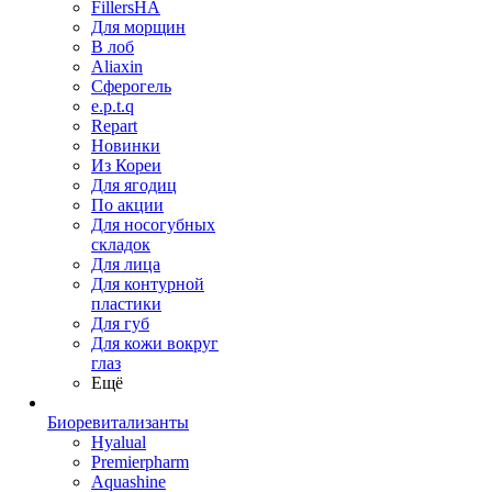
FillersHA
Для морщин
В лоб
Aliaxin
Сферогель
e.p.t.q
Repart
Новинки
Из Кореи
Для ягодиц
По акции
Для носогубных
складок
Для лица
Для контурной
пластики
Для губ
Для кожи вокруг
глаз
Ещё
Биоревитализанты
Hyalual
Premierpharm
Aquashine