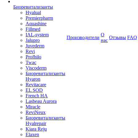
Биоревитализанты
Hyalual
Premierpharm
Aquashine
Fillmed
IAL-system
О
Производители
Отзывы
FAQ
Jalupro
нас
Juvederm
Revi
Profhilo
Twac
Viscoderm
Биоревитализанты
Hyaron
Revitacare
EL SOD
French HA
Lasbeau Aurora
Miracle
ReviNeux
Биоревитализанты
Hyalrepair
Kiara Reju
Elaxen