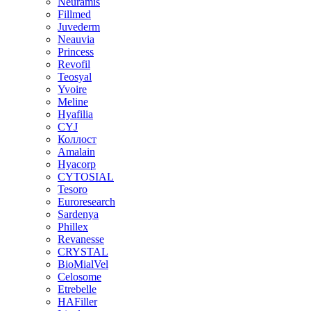
Neuramis
Fillmed
Juvederm
Neauvia
Princess
Revofil
Teosyal
Yvoire
Meline
Hyafilia
CYJ
Коллост
Amalain
Hyacorp
CYTOSIAL
Tesoro
Euroresearch
Sardenya
Phillex
Revanesse
CRYSTAL
BioMialVel
Celosome
Etrebelle
HAFiller