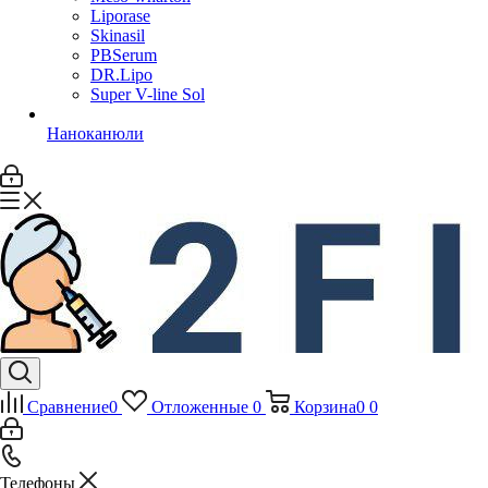
Liporase
Skinasil
PBSerum
DR.Lipo
Super V-line Sol
Наноканюли
Сравнение
0
Отложенные
0
Корзина
0
0
Телефоны