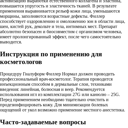
активизацию выработки естественного коллагена и эластина,
повышается упругость и эластичность тканей. В результате
применения выравнивается рельеф кожи лица, уменьшаются
морщины, заполняются возрастные дефекты. Филлер
способствует оздоровлению и омоложению зон в области лица,
шеи, кистей рук, декольте и тела, интимных мест. Препарат
абсолютно безопасен и биосовместим с организмом человека,
имеет пролонгированный эффект, после чего самостоятельно
выводится.
Инструкция по применению для
косметологов
Процедуру Гиалуформ Филлер Нормал должен проводить
профессиональный врач-косметолог. Терапия проводится
инъекционным способом в дермальные слои, техниками
введения: линейная, болюсная и веер. Рекомендуется
использования игл из комплектации 27G или канюлю – 25G.
Перед применением необходимо тщательно очистить и
продезинфицировать кожу. Для минимизации болевых
ощущений от укол возможно применение местного анестетика.
Часто-задаваемые вопросы