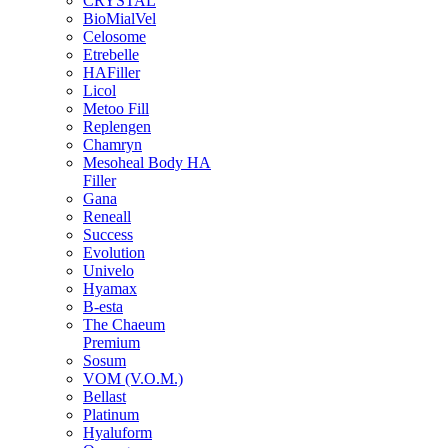
CRYSTAL
BioMialVel
Celosome
Etrebelle
HAFiller
Licol
Metoo Fill
Replengen
Chamryn
Mesoheal Body HA
Filler
Gana
Reneall
Success
Evolution
Univelo
Hyamax
B-esta
The Chaeum
Premium
Sosum
VOM (V.O.M.)
Bellast
Platinum
Hyaluform