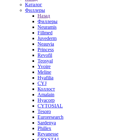
Каталог
Филлеры
Назад
Филлеры
Neuramis
Fillmed
Juvederm
Neauvia
Princess
Revofil
Teosyal
Yvoire
Meline
Hyafilia
CYJ
Коллост
Amalain
Hyacorp
CYTOSIAL
Tesoro
Euroresearch
Sardenya
Phillex
Revanesse
CRYSTAL