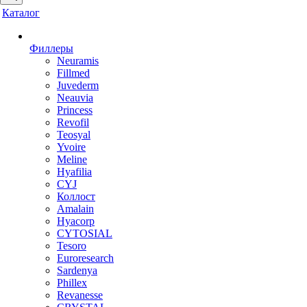
Каталог
Филлеры
Neuramis
Fillmed
Juvederm
Neauvia
Princess
Revofil
Teosyal
Yvoire
Meline
Hyafilia
CYJ
Коллост
Amalain
Hyacorp
CYTOSIAL
Tesoro
Euroresearch
Sardenya
Phillex
Revanesse