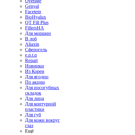
Overage
Genyal
Facetem
BioHyalux
QT Fill Plus
FillersHA
Для морщин
В лоб
Aliaxin
Сферогель
e.p.t.q
Repart
Новинки
Из Кореи
Для ягодиц
По акции
Для носогубных
складок
Для лица
Для контурной
пластики
Для губ
Для кожи вокруг
глаз
Ещё