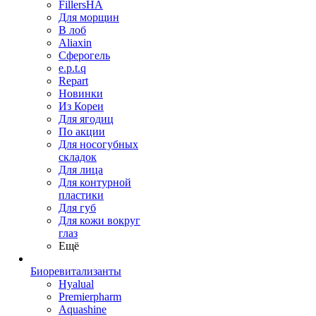
FillersHA
Для морщин
В лоб
Aliaxin
Сферогель
e.p.t.q
Repart
Новинки
Из Кореи
Для ягодиц
По акции
Для носогубных
складок
Для лица
Для контурной
пластики
Для губ
Для кожи вокруг
глаз
Ещё
Биоревитализанты
Hyalual
Premierpharm
Aquashine