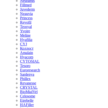
Neuramis
Fillmed
Juvederm
Neauvia
Princess
Revofil
Teosyal
Yvoire
Meline
Hyafilia
CYJ
Коллост
Amalain
Hyacorp
CYTOSIAL
Tesoro
Euroresearch
Sardenya
Phillex
Revanesse
CRYSTAL
BioMialVel
Celosome
Etrebelle
HAFiller