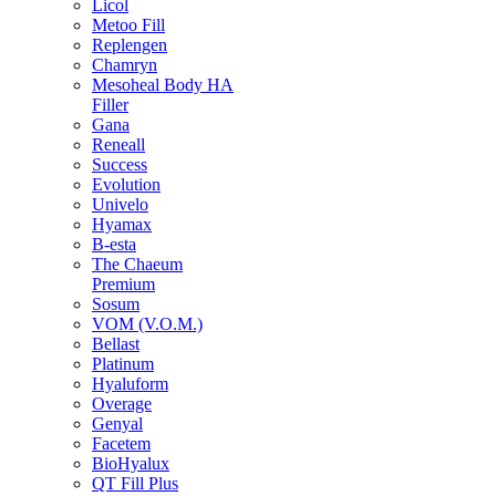
Licol
Metoo Fill
Replengen
Chamryn
Mesoheal Body HA
Filler
Gana
Reneall
Success
Evolution
Univelo
Hyamax
B-esta
The Chaeum
Premium
Sosum
VOM (V.O.M.)
Bellast
Platinum
Hyaluform
Overage
Genyal
Facetem
BioHyalux
QT Fill Plus