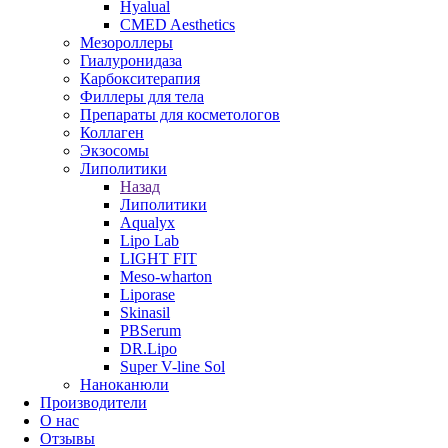
Hyalual
CMED Aesthetics
Мезороллеры
Гиалуронидаза
Карбокситерапия
Филлеры для тела
Препараты для косметологов
Коллаген
Экзосомы
Липолитики
Назад
Липолитики
Aqualyx
Lipo Lab
LIGHT FIT
Meso-wharton
Liporase
Skinasil
PBSerum
DR.Lipo
Super V-line Sol
Наноканюли
Производители
О нас
Отзывы