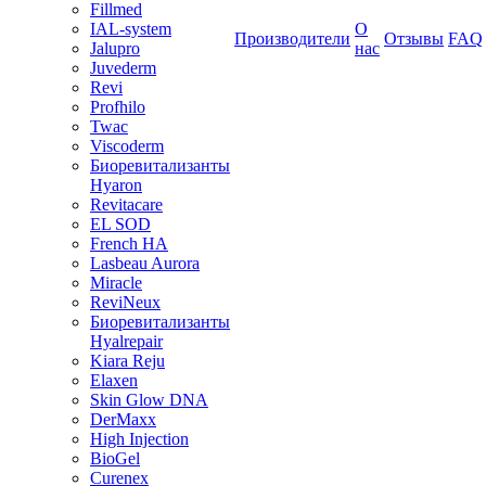
Fillmed
IAL-system
О
Производители
Отзывы
FAQ
Jalupro
нас
Juvederm
Revi
Profhilo
Twac
Viscoderm
Биоревитализанты
Hyaron
Revitacare
EL SOD
French HA
Lasbeau Aurora
Miracle
ReviNeux
Биоревитализанты
Hyalrepair
Kiara Reju
Elaxen
Skin Glow DNA
DerMaxx
High Injection
BioGel
Curenex