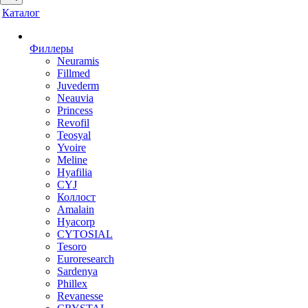
Каталог
Филлеры
Neuramis
Fillmed
Juvederm
Neauvia
Princess
Revofil
Teosyal
Yvoire
Meline
Hyafilia
CYJ
Коллост
Amalain
Hyacorp
CYTOSIAL
Tesoro
Euroresearch
Sardenya
Phillex
Revanesse