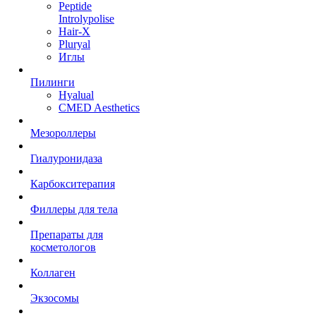
Peptide
Introlypolise
Hair-X
Pluryal
Иглы
Пилинги
Hyalual
CMED Aesthetics
Мезороллеры
Гиалуронидаза
Карбокситерапия
Филлеры для тела
Препараты для
косметологов
Коллаген
Экзосомы