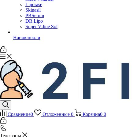
Liporase
Skinasil
PBSerum
DR.Lipo
Super V-line Sol
Наноканюли
Сравнение
0
Отложенные
0
Корзина
0
0
Телефоны