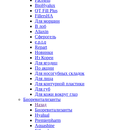
Facetem
BioHyalux
QT Fill Plus
FillersHA
Для морщин
В лоб
Aliaxin
Сферогель
e.p.t.q
Repart
Новинки
Из Кореи
Для ягодиц
По акции
Для носогубных складок
Для лица
Для контурной пластики
Для губ
Для кожи вокруг глаз
Биоревитализанты
Назад
Биоревитализанты
Hyalual
Premierpharm
Aquashine