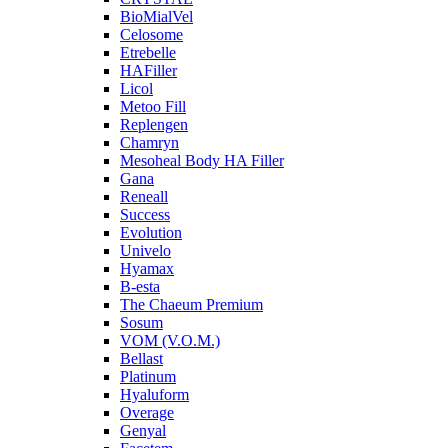
BioMialVel
Celosome
Etrebelle
HAFiller
Licol
Metoo Fill
Replengen
Chamryn
Mesoheal Body HA Filler
Gana
Reneall
Success
Evolution
Univelo
Hyamax
B-esta
The Chaeum Premium
Sosum
VOM (V.O.M.)
Bellast
Platinum
Hyaluform
Overage
Genyal