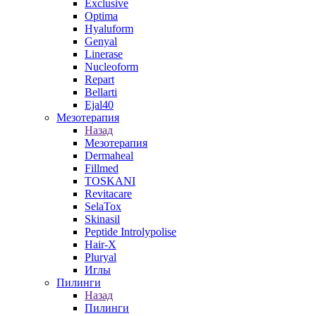
Exclusive
Optima
Hyaluform
Genyal
Linerase
Nucleoform
Repart
Bellarti
Ejal40
Мезотерапия
Назад
Мезотерапия
Dermaheal
Fillmed
TOSKANI
Revitacare
SelaTox
Skinasil
Peptide Introlypolise
Hair-X
Pluryal
Иглы
Пилинги
Назад
Пилинги