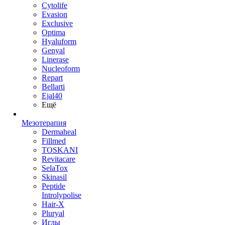
Cytolife
Evasion
Exclusive
Optima
Hyaluform
Genyal
Linerase
Nucleoform
Repart
Bellarti
Ejal40
Ещё
Мезотерапия
Dermaheal
Fillmed
TOSKANI
Revitacare
SelaTox
Skinasil
Peptide
Introlypolise
Hair-X
Pluryal
Иглы