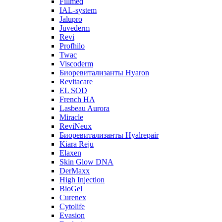
Fillmed
IAL-system
Jalupro
Juvederm
Revi
Profhilo
Twac
Viscoderm
Биоревитализанты Hyaron
Revitacare
EL SOD
French HA
Lasbeau Aurora
Miracle
ReviNeux
Биоревитализанты Hyalrepair
Kiara Reju
Elaxen
Skin Glow DNA
DerMaxx
High Injection
BioGel
Curenex
Cytolife
Evasion