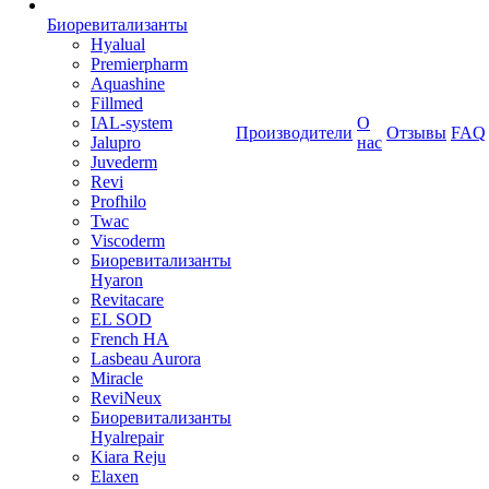
Биоревитализанты
Hyalual
Premierpharm
Aquashine
Fillmed
IAL-system
О
Производители
Отзывы
FAQ
Jalupro
нас
Juvederm
Revi
Profhilo
Twac
Viscoderm
Биоревитализанты
Hyaron
Revitacare
EL SOD
French HA
Lasbeau Aurora
Miracle
ReviNeux
Биоревитализанты
Hyalrepair
Kiara Reju
Elaxen