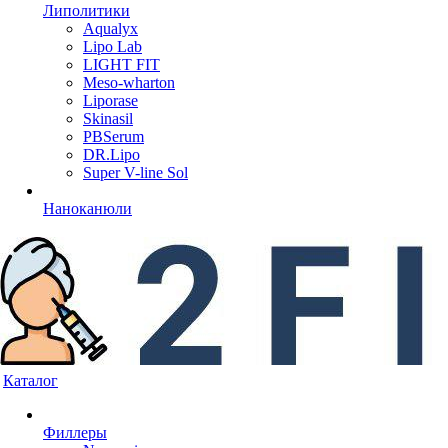
Липолитики
Aqualyx
Lipo Lab
LIGHT FIT
Meso-wharton
Liporase
Skinasil
PBSerum
DR.Lipo
Super V-line Sol
Наноканюли
Каталог
Филлеры