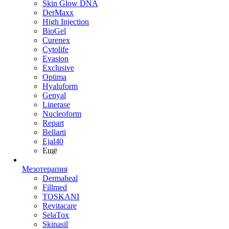
Skin Glow DNA
DerMaxx
High Injection
BioGel
Curenex
Cytolife
Evasion
Exclusive
Optima
Hyaluform
Genyal
Linerase
Nucleoform
Repart
Bellarti
Ejal40
Ещё
Мезотерапия
Dermaheal
Fillmed
TOSKANI
Revitacare
SelaTox
Skinasil