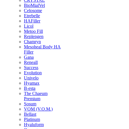
CRYSTAL
BioMialVel
Celosome
Etrebelle
HAFiller
Licol
Metoo Fill
Replengen
Chamryn
Mesoheal Body HA
Filler
Gana
Reneall
Success
Evolution
Univelo
Hyamax
B-esta
The Chaeum
Premium
Sosum
VOM (V.O.M.)
Bellast
Platinum
Hyaluform