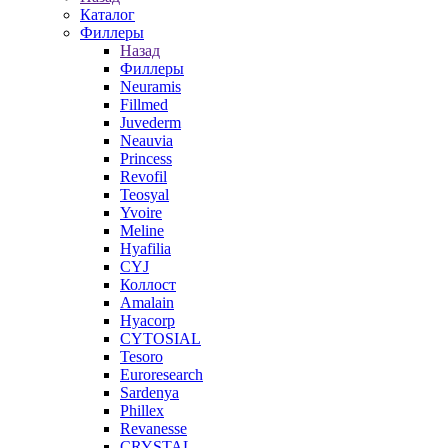
Каталог
Филлеры
Назад
Филлеры
Neuramis
Fillmed
Juvederm
Neauvia
Princess
Revofil
Teosyal
Yvoire
Meline
Hyafilia
CYJ
Коллост
Amalain
Hyacorp
CYTOSIAL
Tesoro
Euroresearch
Sardenya
Phillex
Revanesse
CRYSTAL