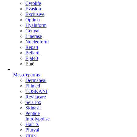
Cytolife
Evasion
Exclusive
Optima
Hyaluform
Genyal
Linerase
Nucleoform
Repart
Bellarti
Ejal40
Ещё
Мезотерапия
Dermaheal
Fillmed
TOSKANI
Revitacare
SelaTox
Skinasil
Peptide
Introlypolise
Hair-X
Pluryal
Иглы