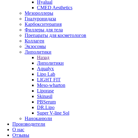
Hyalual
CMED Aesthetics
Мезороллеры
Гиалуронидаза
Карбокситерапия
Филлеры для тела
Препараты для косметологов
Коллаген
Экзосомы
Липолитики
Назад
Липолитики
Aqualyx
Lipo Lab
LIGHT FIT
Meso-wharton
Liporase
Skinasil
PBSerum
DR.Lipo
Super V-line Sol
Наноканюли
Производители
О нас
Отзывы