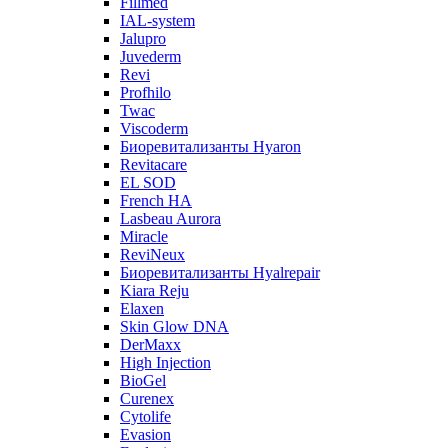
Fillmed
IAL-system
Jalupro
Juvederm
Revi
Profhilo
Twac
Viscoderm
Биоревитализанты Hyaron
Revitacare
EL SOD
French HA
Lasbeau Aurora
Miracle
ReviNeux
Биоревитализанты Hyalrepair
Kiara Reju
Elaxen
Skin Glow DNA
DerMaxx
High Injection
BioGel
Curenex
Cytolife
Evasion