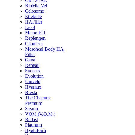
CRYSTAL
BioMialVel
Celosome
Etrebelle
HAFiller
Licol
Metoo Fill
Replengen
Chamryn
Mesoheal Body HA
Filler
Gana
Reneall
Success
Evolution
Univelo
Hyamax
B-esta
The Chaeum
Premium
Sosum
VOM (V.O.M.)
Bellast
Platinum
Hyaluform