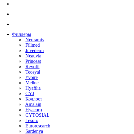
Филлеры
Neuramis
Fillmed
Juvederm
Neauvia
Princess
Revofil
Teosyal
Yvoire
Meline
Hyafilia
CYJ
Коллост
Amalain
Hyacorp
CYTOSIAL
Tesoro
Euroresearch
Sardenya