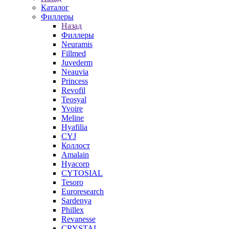
Каталог
Филлеры
Назад
Филлеры
Neuramis
Fillmed
Juvederm
Neauvia
Princess
Revofil
Teosyal
Yvoire
Meline
Hyafilia
CYJ
Коллост
Amalain
Hyacorp
CYTOSIAL
Tesoro
Euroresearch
Sardenya
Phillex
Revanesse
CRYSTAL