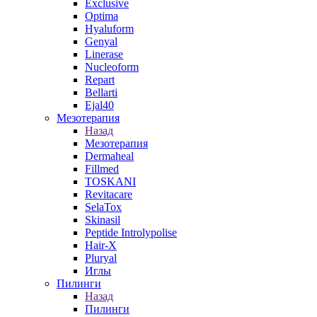
Exclusive
Optima
Hyaluform
Genyal
Linerase
Nucleoform
Repart
Bellarti
Ejal40
Мезотерапия
Назад
Мезотерапия
Dermaheal
Fillmed
TOSKANI
Revitacare
SelaTox
Skinasil
Peptide Introlypolise
Hair-X
Pluryal
Иглы
Пилинги
Назад
Пилинги