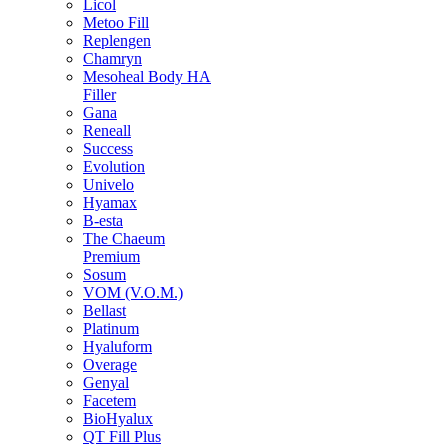
Licol
Metoo Fill
Replengen
Chamryn
Mesoheal Body HA
Filler
Gana
Reneall
Success
Evolution
Univelo
Hyamax
B-esta
The Chaeum
Premium
Sosum
VOM (V.O.M.)
Bellast
Platinum
Hyaluform
Overage
Genyal
Facetem
BioHyalux
QT Fill Plus