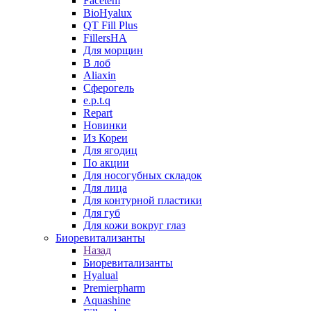
Facetem
BioHyalux
QT Fill Plus
FillersHA
Для морщин
В лоб
Aliaxin
Сферогель
e.p.t.q
Repart
Новинки
Из Кореи
Для ягодиц
По акции
Для носогубных складок
Для лица
Для контурной пластики
Для губ
Для кожи вокруг глаз
Биоревитализанты
Назад
Биоревитализанты
Hyalual
Premierpharm
Aquashine