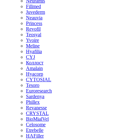
Neuramis
Fillmed
Juvederm
Neauvia
Princess
Revofil
Teosyal
Yvoire
Meline
Hyafilia
CYJ
Коллост
Amalain
Hyacorp
CYTOSIAL
Tesoro
Euroresearch
Sardenya
Phillex
Revanesse
CRYSTAL
BioMialVel
Celosome
Etrebelle
HAFiller