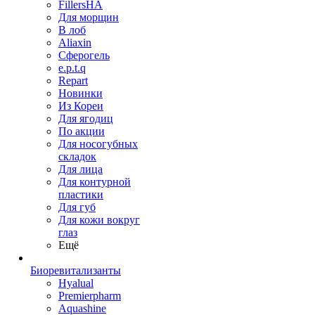
FillersHA
Для морщин
В лоб
Aliaxin
Сферогель
e.p.t.q
Repart
Новинки
Из Кореи
Для ягодиц
По акции
Для носогубных
складок
Для лица
Для контурной
пластики
Для губ
Для кожи вокруг
глаз
Ещё
Биоревитализанты
Hyalual
Premierpharm
Aquashine