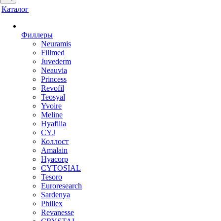
Каталог
Филлеры
Neuramis
Fillmed
Juvederm
Neauvia
Princess
Revofil
Teosyal
Yvoire
Meline
Hyafilia
CYJ
Коллост
Amalain
Hyacorp
CYTOSIAL
Tesoro
Euroresearch
Sardenya
Phillex
Revanesse