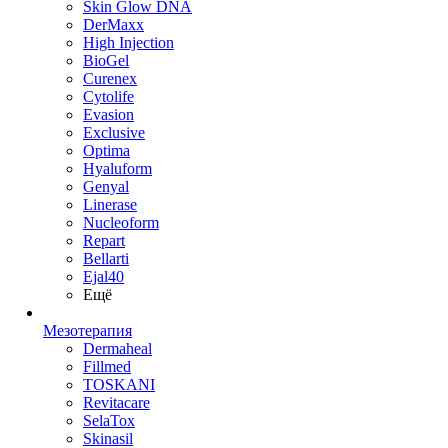
Skin Glow DNA
DerMaxx
High Injection
BioGel
Curenex
Cytolife
Evasion
Exclusive
Optima
Hyaluform
Genyal
Linerase
Nucleoform
Repart
Bellarti
Ejal40
Ещё
Мезотерапия
Dermaheal
Fillmed
TOSKANI
Revitacare
SelaTox
Skinasil