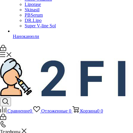
Liporase
Skinasil
PBSerum
DR.Lipo
Super V-line Sol
Наноканюли
Сравнение
0
Отложенные
0
Корзина
0
0
Телефоны