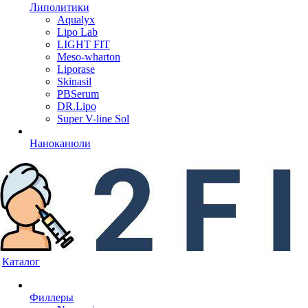
Липолитики
Aqualyx
Lipo Lab
LIGHT FIT
Meso-wharton
Liporase
Skinasil
PBSerum
DR.Lipo
Super V-line Sol
Наноканюли
Каталог
Филлеры