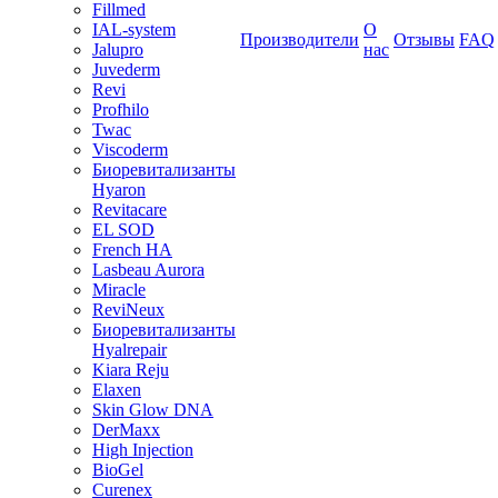
Fillmed
IAL-system
О
Производители
Отзывы
FAQ
Jalupro
нас
Juvederm
Revi
Profhilo
Twac
Viscoderm
Биоревитализанты
Hyaron
Revitacare
EL SOD
French HA
Lasbeau Aurora
Miracle
ReviNeux
Биоревитализанты
Hyalrepair
Kiara Reju
Elaxen
Skin Glow DNA
DerMaxx
High Injection
BioGel
Curenex