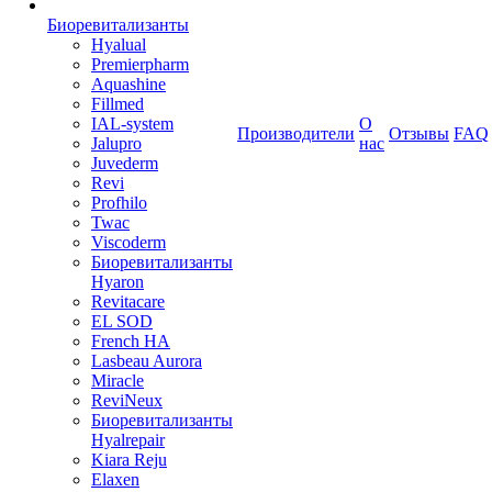
Биоревитализанты
Hyalual
Premierpharm
Aquashine
Fillmed
IAL-system
О
Производители
Отзывы
FAQ
Jalupro
нас
Juvederm
Revi
Profhilo
Twac
Viscoderm
Биоревитализанты
Hyaron
Revitacare
EL SOD
French HA
Lasbeau Aurora
Miracle
ReviNeux
Биоревитализанты
Hyalrepair
Kiara Reju
Elaxen