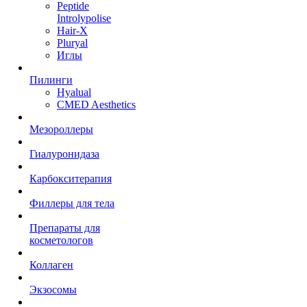
Peptide
Introlypolise
Hair-X
Pluryal
Иглы
Пилинги
Hyalual
CMED Aesthetics
Мезороллеры
Гиалуронидаза
Карбокситерапия
Филлеры для тела
Препараты для
косметологов
Коллаген
Экзосомы