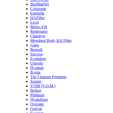
BioMialVel
Celosome
Etrebelle
HAFiller
Licol
Metoo Fill
Replengen
Chamryn
Mesoheal Body HA Filler
Gana
Reneall
Success
Evolution
Univelo
Hyamax
B-esta
The Chaeum Premium
Sosum
VOM (V.O.M.)
Bellast
Platinum
Hyaluform
Overage
Genyal