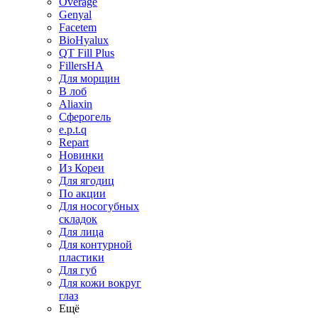
Overage
Genyal
Facetem
BioHyalux
QT Fill Plus
FillersHA
Для морщин
В лоб
Aliaxin
Сферогель
e.p.t.q
Repart
Новинки
Из Кореи
Для ягодиц
По акции
Для носогубных
складок
Для лица
Для контурной
пластики
Для губ
Для кожи вокруг
глаз
Ещё