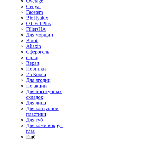
Overage
Genyal
Facetem
BioHyalux
QT Fill Plus
FillersHA
Для морщин
В лоб
Aliaxin
Сферогель
e.p.t.q
Repart
Новинки
Из Кореи
Для ягодиц
По акции
Для носогубных
складок
Для лица
Для контурной
пластики
Для губ
Для кожи вокруг
глаз
Ещё