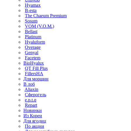
Hyamax
B-esta
The Chaeum Premium
Sosum
VOM (V.O.M.)
Bellast
Platinum
Hyaluform
Overage
Genyal
Facetem
BioHyalux
QT Fill Plus
FillersHA
Для морщин
В лоб
Aliaxin
Сферогель
e.p.t.q
Repart
Новинки
Из Кореи
Для ягодиц
По акции