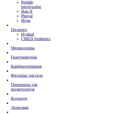
Peptide
Introlypolise
Hair-X
Pluryal
Иглы
Пилинги
Hyalual
CMED Aesthetics
Мезороллеры
Гиалуронидаза
Карбокситерапия
Филлеры для тела
Препараты для
косметологов
Коллаген
Экзосомы