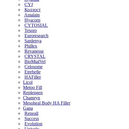
CYJ
Коллост
Amalain
Hyacorp
CYTOSIAL
Tesoro
Euroresearch
Sardenya
Phillex
Revanesse
CRYSTAL
BioMialVel
Celosome
Etrebelle
HAFiller
Licol
Metoo Fill
Replengen
Chamryn
Mesoheal Body HA Filler
Gana
Reneall
Success
Evolution
Univelo