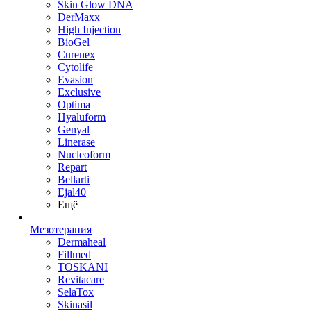
Skin Glow DNA
DerMaxx
High Injection
BioGel
Curenex
Cytolife
Evasion
Exclusive
Optima
Hyaluform
Genyal
Linerase
Nucleoform
Repart
Bellarti
Ejal40
Ещё
Мезотерапия
Dermaheal
Fillmed
TOSKANI
Revitacare
SelaTox
Skinasil