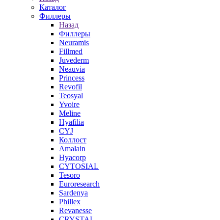
Каталог
Филлеры
Назад
Филлеры
Neuramis
Fillmed
Juvederm
Neauvia
Princess
Revofil
Teosyal
Yvoire
Meline
Hyafilia
CYJ
Коллост
Amalain
Hyacorp
CYTOSIAL
Tesoro
Euroresearch
Sardenya
Phillex
Revanesse
CRYSTAL