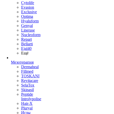
Cytolife
Evasion
Exclusive
Optima
Hyaluform
Genyal
Linerase
Nucleoform
Repart
Bellarti
Ejal40
Ещё
Мезотерапия
Dermaheal
Fillmed
TOSKANI
Revitacare
SelaTox
Skinasil
Peptide
Introlypolise
Hair-X
Pluryal
Иглы