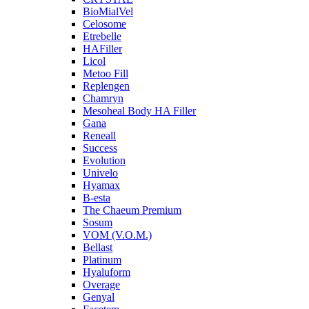
BioMialVel
Celosome
Etrebelle
HAFiller
Licol
Metoo Fill
Replengen
Chamryn
Mesoheal Body HA Filler
Gana
Reneall
Success
Evolution
Univelo
Hyamax
B-esta
The Chaeum Premium
Sosum
VOM (V.O.M.)
Bellast
Platinum
Hyaluform
Overage
Genyal