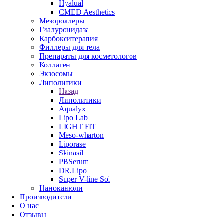
Hyalual
CMED Aesthetics
Мезороллеры
Гиалуронидаза
Карбокситерапия
Филлеры для тела
Препараты для косметологов
Коллаген
Экзосомы
Липолитики
Назад
Липолитики
Aqualyx
Lipo Lab
LIGHT FIT
Meso-wharton
Liporase
Skinasil
PBSerum
DR.Lipo
Super V-line Sol
Наноканюли
Производители
О нас
Отзывы