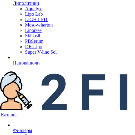
Липолитики
Aqualyx
Lipo Lab
LIGHT FIT
Meso-wharton
Liporase
Skinasil
PBSerum
DR.Lipo
Super V-line Sol
Наноканюли
Каталог
Филлеры