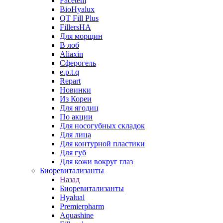
Facetem
BioHyalux
QT Fill Plus
FillersHA
Для морщин
В лоб
Aliaxin
Сферогель
e.p.t.q
Repart
Новинки
Из Кореи
Для ягодиц
По акции
Для носогубных складок
Для лица
Для контурной пластики
Для губ
Для кожи вокруг глаз
Биоревитализанты
Назад
Биоревитализанты
Hyalual
Premierpharm
Aquashine