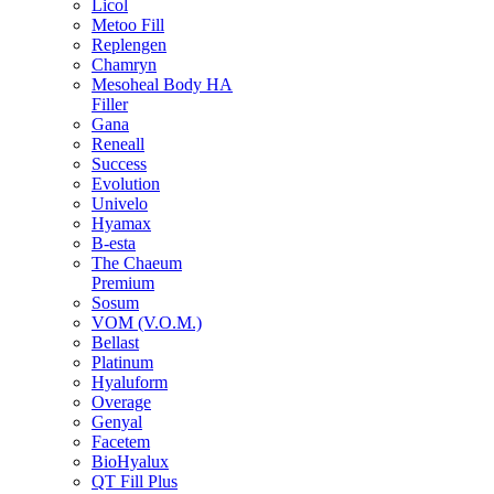
Licol
Metoo Fill
Replengen
Chamryn
Mesoheal Body HA
Filler
Gana
Reneall
Success
Evolution
Univelo
Hyamax
B-esta
The Chaeum
Premium
Sosum
VOM (V.O.M.)
Bellast
Platinum
Hyaluform
Overage
Genyal
Facetem
BioHyalux
QT Fill Plus