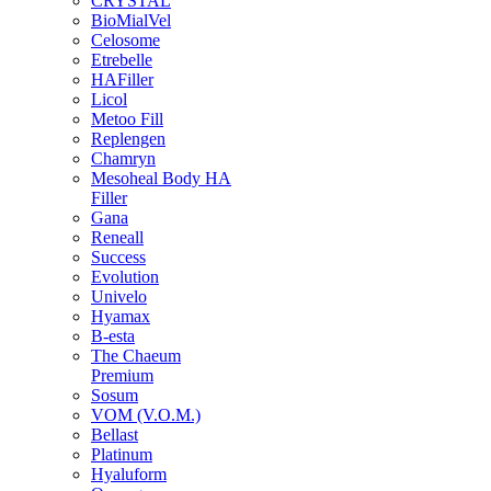
CRYSTAL
BioMialVel
Celosome
Etrebelle
HAFiller
Licol
Metoo Fill
Replengen
Chamryn
Mesoheal Body HA
Filler
Gana
Reneall
Success
Evolution
Univelo
Hyamax
B-esta
The Chaeum
Premium
Sosum
VOM (V.O.M.)
Bellast
Platinum
Hyaluform