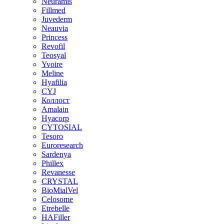
Neuramis
Fillmed
Juvederm
Neauvia
Princess
Revofil
Teosyal
Yvoire
Meline
Hyafilia
CYJ
Коллост
Amalain
Hyacorp
CYTOSIAL
Tesoro
Euroresearch
Sardenya
Phillex
Revanesse
CRYSTAL
BioMialVel
Celosome
Etrebelle
HAFiller