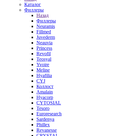
Каталог
Филлеры
Назад
Филлеры
Neuramis
Fillmed
Juvederm
Neauvia
Princess
Revofil
Teosyal
Yvoire
Meline
Hyafilia
CYJ
Коллост
Amalain
Hyacorp
CYTOSIAL
Tesoro
Euroresearch
Sardenya
Phillex
Revanesse
CRYSTAL