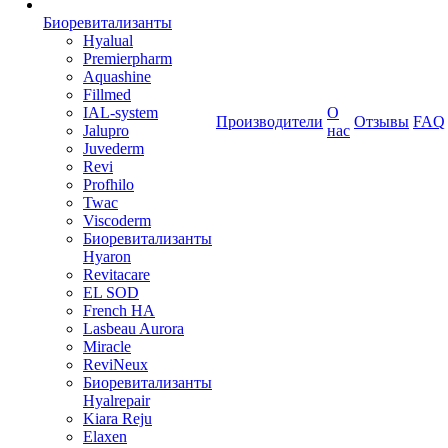
Биоревитализанты
Hyalual
Premierpharm
Aquashine
Fillmed
IAL-system
О
Производители
Отзывы
FAQ
Jalupro
нас
Juvederm
Revi
Profhilo
Twac
Viscoderm
Биоревитализанты
Hyaron
Revitacare
EL SOD
French HA
Lasbeau Aurora
Miracle
ReviNeux
Биоревитализанты
Hyalrepair
Kiara Reju
Elaxen