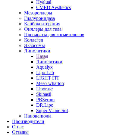
Hyalual
CMED Aesthetics
Мезороллеры
Гиалуронидаза
Карбокситерапия
Филлеры для тела
Препараты для косметологов
Коллаген
Экзосомы
Липолитики
Назад
Липолитики
Aqualyx
Lipo Lab
LIGHT FIT
Meso-wharton
Liporase
Skinasil
PBSerum
DR.Lipo
Super V-line Sol
Наноканюли
Производители
О нас
Отзывы