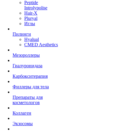
Peptide
Introlypolise
Hair-X
Pluryal
Иглы
Пилинги
Hyalual
CMED Aesthetics
Мезороллеры
Гиалуронидаза
Карбокситерапия
Филлеры для тела
Препараты для
косметологов
Коллаген
Экзосомы