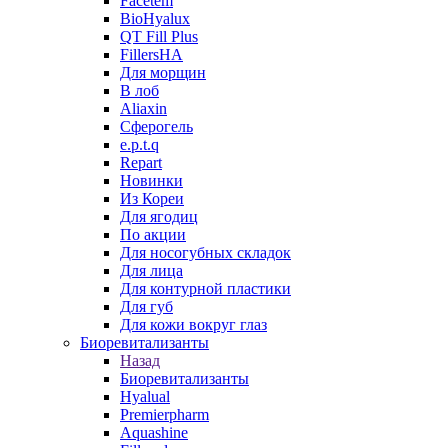
Facetem
BioHyalux
QT Fill Plus
FillersHA
Для морщин
В лоб
Aliaxin
Сферогель
e.p.t.q
Repart
Новинки
Из Кореи
Для ягодиц
По акции
Для носогубных складок
Для лица
Для контурной пластики
Для губ
Для кожи вокруг глаз
Биоревитализанты
Назад
Биоревитализанты
Hyalual
Premierpharm
Aquashine