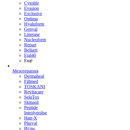
Cytolife
Evasion
Exclusive
Optima
Hyaluform
Genyal
Linerase
Nucleoform
Repart
Bellarti
Ejal40
Ещё
Мезотерапия
Dermaheal
Fillmed
TOSKANI
Revitacare
SelaTox
Skinasil
Peptide
Introlypolise
Hair-X
Pluryal
Иглы