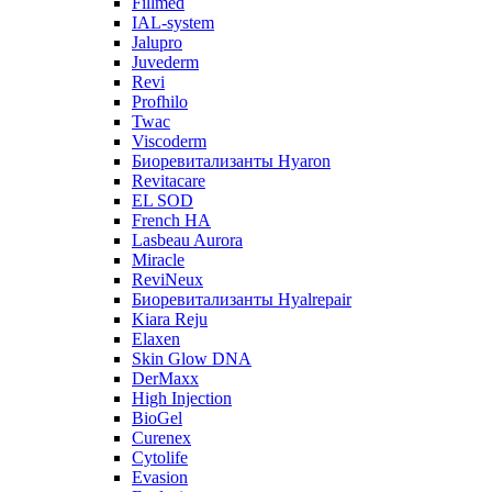
Fillmed
IAL-system
Jalupro
Juvederm
Revi
Profhilo
Twac
Viscoderm
Биоревитализанты Hyaron
Revitacare
EL SOD
French HA
Lasbeau Aurora
Miracle
ReviNeux
Биоревитализанты Hyalrepair
Kiara Reju
Elaxen
Skin Glow DNA
DerMaxx
High Injection
BioGel
Curenex
Cytolife
Evasion