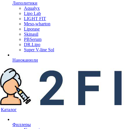
Липолитики
Aqualyx
Lipo Lab
LIGHT FIT
Meso-wharton
Liporase
Skinasil
PBSerum
DR.Lipo
Super V-line Sol
Наноканюли
Каталог
Филлеры