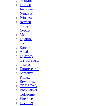
Neuramis
Fillmed
Juvederm
Neauvia
Princess
Revofil
Teosyal
Yvoire
Meline
Hyafilia
CYJ
Коллост
Amalain
Hyacorp
CYTOSIAL
Tesoro
Euroresearch
Sardenya
Phillex
Revanesse
CRYSTAL
BioMialVel
Celosome
Etrebelle
HAFiller