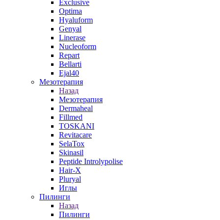
Exclusive
Optima
Hyaluform
Genyal
Linerase
Nucleoform
Repart
Bellarti
Ejal40
Мезотерапия
Назад
Мезотерапия
Dermaheal
Fillmed
TOSKANI
Revitacare
SelaTox
Skinasil
Peptide Introlypolise
Hair-X
Pluryal
Иглы
Пилинги
Назад
Пилинги