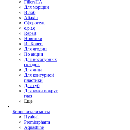
FillersHA
Для морщин
В лоб
Aliaxin
Сферогель
e.p.t.q
Repart
Новинки
Из Кореи
Для ягодиц
По акции
Для носогубных
складок
Для лица
Для контурной
пластики
Для губ
Для кожи вокруг
глаз
Ещё
Биоревитализанты
Hyalual
Premierpharm
Aquashine