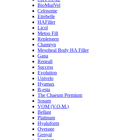
BioMialVel
Celosome
Etrebelle
HAFiller
Licol
Metoo Fill
Replengen
Chamryn
Mesoheal Body HA Filler
Gana
Reneall
Success
Evolution
Univelo
Hyamax
B-esta
The Chaeum Premium
Sosum
VOM (V.O.M.)
Bellast
Platinum
Hyaluform
Overage
Genyal