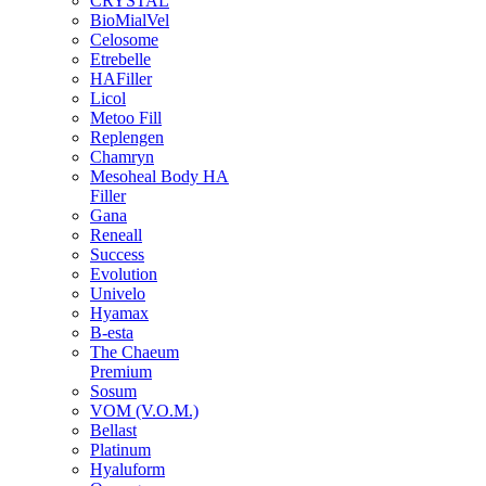
CRYSTAL
BioMialVel
Celosome
Etrebelle
HAFiller
Licol
Metoo Fill
Replengen
Chamryn
Mesoheal Body HA
Filler
Gana
Reneall
Success
Evolution
Univelo
Hyamax
B-esta
The Chaeum
Premium
Sosum
VOM (V.O.M.)
Bellast
Platinum
Hyaluform