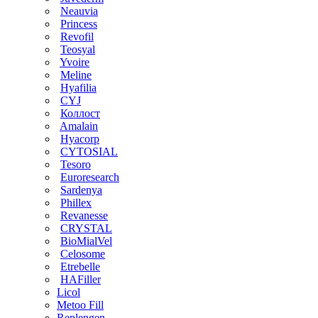
Neauvia
Princess
Revofil
Teosyal
Yvoire
Meline
Hyafilia
CYJ
Коллост
Amalain
Hyacorp
CYTOSIAL
Tesoro
Euroresearch
Sardenya
Phillex
Revanesse
CRYSTAL
BioMialVel
Celosome
Etrebelle
HAFiller
Licol
Metoo Fill
Replengen