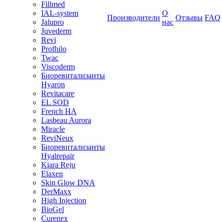
Fillmed
IAL-system
О
Производители
Отзывы
FAQ
Jalupro
нас
Juvederm
Revi
Profhilo
Twac
Viscoderm
Биоревитализанты
Hyaron
Revitacare
EL SOD
French HA
Lasbeau Aurora
Miracle
ReviNeux
Биоревитализанты
Hyalrepair
Kiara Reju
Elaxen
Skin Glow DNA
DerMaxx
High Injection
BioGel
Curenex