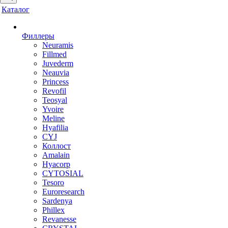
Каталог
Филлеры
Neuramis
Fillmed
Juvederm
Neauvia
Princess
Revofil
Teosyal
Yvoire
Meline
Hyafilia
CYJ
Коллост
Amalain
Hyacorp
CYTOSIAL
Tesoro
Euroresearch
Sardenya
Phillex
Revanesse