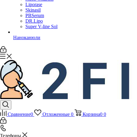
Liporase
Skinasil
PBSerum
DR.Lipo
Super V-line Sol
Наноканюли
Сравнение
0
Отложенные
0
Корзина
0
0
Телефоны