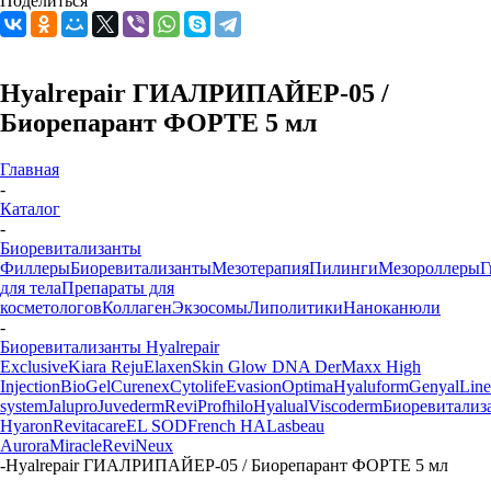
Поделиться
Hyalrepair ГИАЛРИПАЙЕР-05 /
Биорепарант ФОРТЕ 5 мл
Главная
-
Каталог
-
Биоревитализанты
Филлеры
Биоревитализанты
Мезотерапия
Пилинги
Мезороллеры
Г
для тела
Препараты для
косметологов
Коллаген
Экзосомы
Липолитики
Наноканюли
-
Биоревитализанты Hyalrepair
Exclusive
Kiara Reju
Elaxen
Skin Glow DNA
DerMaxx
High
Injection
BioGel
Curenex
Cytolife
Evasion
Optima
Hyaluform
Genyal
Line
system
Jalupro
Juvederm
Revi
Profhilo
Hyalual
Viscoderm
Биоревитализ
Hyaron
Revitacare
EL SOD
French HA
Lasbeau
Aurora
Miracle
ReviNeux
-
Hyalrepair ГИАЛРИПАЙЕР-05 / Биорепарант ФОРТЕ 5 мл