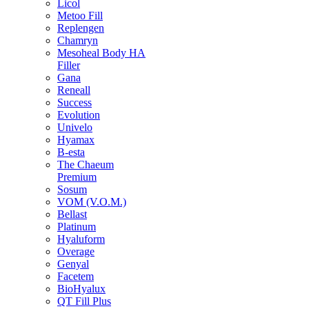
Licol
Metoo Fill
Replengen
Chamryn
Mesoheal Body HA
Filler
Gana
Reneall
Success
Evolution
Univelo
Hyamax
B-esta
The Chaeum
Premium
Sosum
VOM (V.O.M.)
Bellast
Platinum
Hyaluform
Overage
Genyal
Facetem
BioHyalux
QT Fill Plus