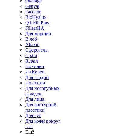
Overage
Genyal
Facetem
BioHyalux
QT Fill Plus
FillersHA
Для морщин
В лоб
Aliaxin
Сферогель
e.p.t.q
Repart
Новинки
Из Кореи
Для ягодиц
По акции
Для носогубных
складок
Для лица
Для контурной
пластики
Для губ
Для кожи вокруг
глаз
Ещё