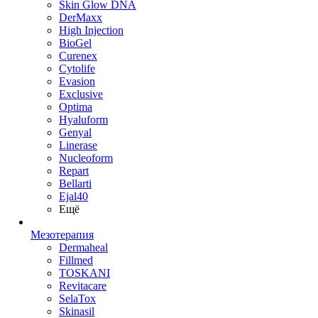
Skin Glow DNA
DerMaxx
High Injection
BioGel
Curenex
Cytolife
Evasion
Exclusive
Optima
Hyaluform
Genyal
Linerase
Nucleoform
Repart
Bellarti
Ejal40
Ещё
Мезотерапия
Dermaheal
Fillmed
TOSKANI
Revitacare
SelaTox
Skinasil