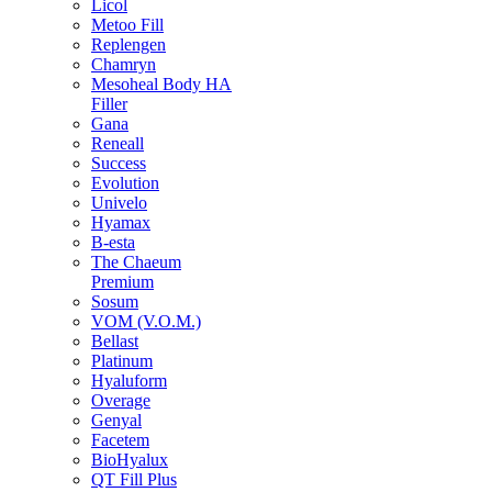
Licol
Metoo Fill
Replengen
Chamryn
Mesoheal Body HA
Filler
Gana
Reneall
Success
Evolution
Univelo
Hyamax
B-esta
The Chaeum
Premium
Sosum
VOM (V.O.M.)
Bellast
Platinum
Hyaluform
Overage
Genyal
Facetem
BioHyalux
QT Fill Plus