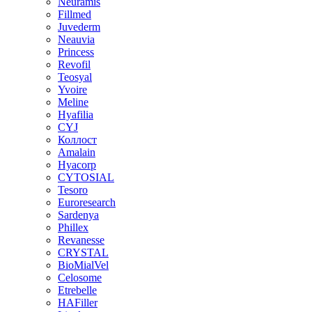
Neuramis
Fillmed
Juvederm
Neauvia
Princess
Revofil
Teosyal
Yvoire
Meline
Hyafilia
CYJ
Коллост
Amalain
Hyacorp
CYTOSIAL
Tesoro
Euroresearch
Sardenya
Phillex
Revanesse
CRYSTAL
BioMialVel
Celosome
Etrebelle
HAFiller