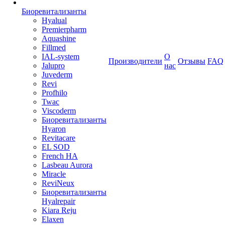
Биоревитализанты
Hyalual
Premierpharm
Aquashine
Fillmed
IAL-system
О
Производители
Отзывы
FAQ
Jalupro
нас
Juvederm
Revi
Profhilo
Twac
Viscoderm
Биоревитализанты
Hyaron
Revitacare
EL SOD
French HA
Lasbeau Aurora
Miracle
ReviNeux
Биоревитализанты
Hyalrepair
Kiara Reju
Elaxen