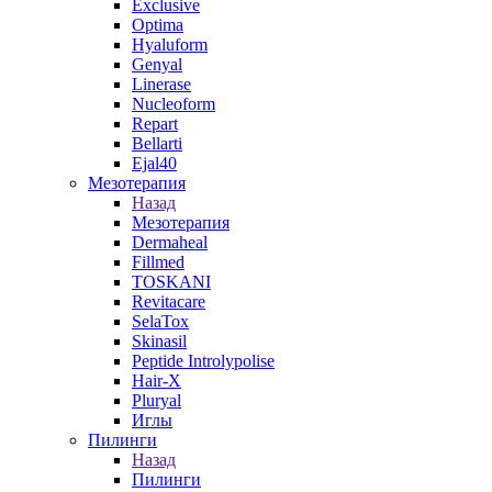
Exclusive
Optima
Hyaluform
Genyal
Linerase
Nucleoform
Repart
Bellarti
Ejal40
Мезотерапия
Назад
Мезотерапия
Dermaheal
Fillmed
TOSKANI
Revitacare
SelaTox
Skinasil
Peptide Introlypolise
Hair-X
Pluryal
Иглы
Пилинги
Назад
Пилинги