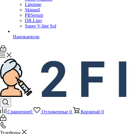
Liporase
Skinasil
PBSerum
DR.Lipo
Super V-line Sol
Наноканюли
Сравнение
0
Отложенные
0
Корзина
0
0
Телефоны