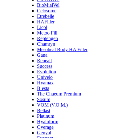
BioMialVel
Celosome
Etrebelle
HAFiller
Licol
Metoo Fill
Replengen
Chamryn
Mesoheal Body HA Filler
Gana
Reneall
Success
Evolution
Univelo
Hyamax
B-esta
The Chaeum Premium
Sosum
VOM (V.O.M.)
Bellast
Platinum
Hyaluform
Overage
Genyal