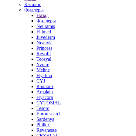
Каталог
Филлеры
Назад
Филлеры
Neuramis
Fillmed
Juvederm
Neauvia
Princess
Revofil
Teosyal
Yvoire
Meline
Hyafilia
CYJ
Коллост
Amalain
Hyacorp
CYTOSIAL
Tesoro
Euroresearch
Sardenya
Phillex
Revanesse
CRYSTAL