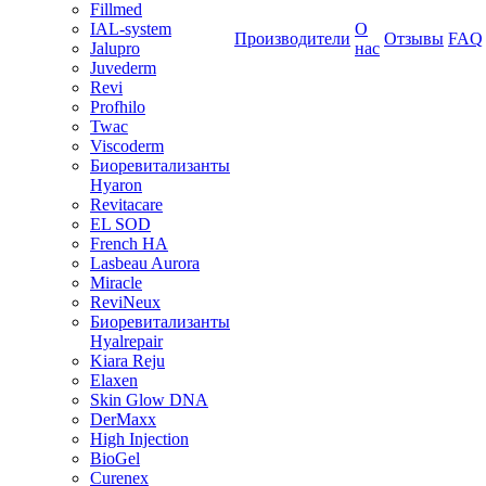
Fillmed
IAL-system
О
Производители
Отзывы
FAQ
Jalupro
нас
Juvederm
Revi
Profhilo
Twac
Viscoderm
Биоревитализанты
Hyaron
Revitacare
EL SOD
French HA
Lasbeau Aurora
Miracle
ReviNeux
Биоревитализанты
Hyalrepair
Kiara Reju
Elaxen
Skin Glow DNA
DerMaxx
High Injection
BioGel
Curenex