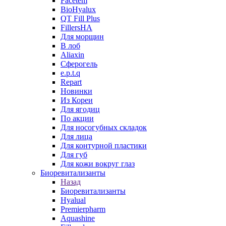
Facetem
BioHyalux
QT Fill Plus
FillersHA
Для морщин
В лоб
Aliaxin
Сферогель
e.p.t.q
Repart
Новинки
Из Кореи
Для ягодиц
По акции
Для носогубных складок
Для лица
Для контурной пластики
Для губ
Для кожи вокруг глаз
Биоревитализанты
Назад
Биоревитализанты
Hyalual
Premierpharm
Aquashine