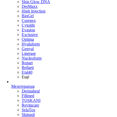
Skin Glow DNA
DerMaxx
High Injection
BioGel
Curenex
Cytolife
Evasion
Exclusive
Optima
Hyaluform
Genyal
Linerase
Nucleoform
Repart
Bellarti
Ejal40
Ещё
Мезотерапия
Dermaheal
Fillmed
TOSKANI
Revitacare
SelaTox
Skinasil