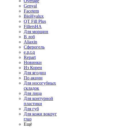
Overage
Genyal
Facetem
BioHyalux
QT Fill Plus
FillersHA
Для морщин
В лоб
Aliaxin
Сферогель
e.p.t.q
Repart
Новинки
Из Кореи
Для ягодиц
По акции
Для носогубных
складок
Для лица
Для контурной
пластики
Для губ
Для кожи вокруг
глаз
Ещё