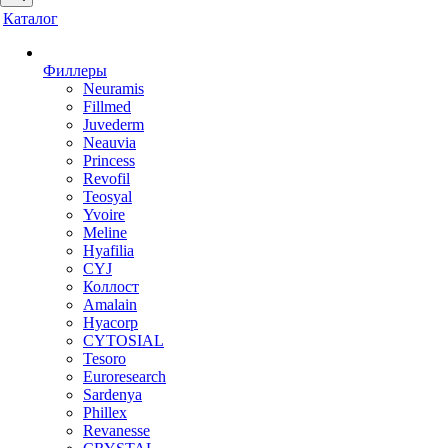
Каталог
Филлеры
Neuramis
Fillmed
Juvederm
Neauvia
Princess
Revofil
Teosyal
Yvoire
Meline
Hyafilia
CYJ
Коллост
Amalain
Hyacorp
CYTOSIAL
Tesoro
Euroresearch
Sardenya
Phillex
Revanesse