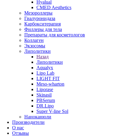
Hyalual
CMED Aesthetics
Мезороллеры
Гиалуронидаза
Карбокситерапия
Филлеры для тела
Препараты для косметологов
Коллаген
Экзосомы
Липолитики
Назад
Липолитики
Aqualyx
Lipo Lab
LIGHT FIT
Meso-wharton
Liporase
Skinasil
PBSerum
DR.Lipo
Super V-line Sol
Наноканюли
Производители
О нас
Отзывы