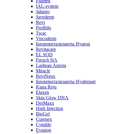
Fillmed
IAL-system
Jalupro
Juvederm
Revi
Profhilo
Twac
Viscoderm
Биоревитализанты Hyaron
Revitacare
EL SOD
French HA
Lasbeau Aurora
Miracle
ReviNeux
Биоревитализанты Hyalrepair
Kiara Reju
Elaxen
Skin Glow DNA
DerMaxx
High Injection
BioGel
Curenex
Cytolife
Evasion