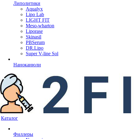
Липолитики
Aqualyx
Lipo Lab
LIGHT FIT
Meso-wharton
Liporase
Skinasil
PBSerum
DR.Lipo
Super V-line Sol
Наноканюли
Каталог
Филлеры