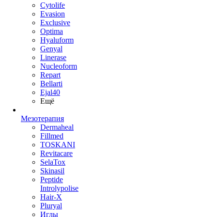
Cytolife
Evasion
Exclusive
Optima
Hyaluform
Genyal
Linerase
Nucleoform
Repart
Bellarti
Ejal40
Ещё
Мезотерапия
Dermaheal
Fillmed
TOSKANI
Revitacare
SelaTox
Skinasil
Peptide
Introlypolise
Hair-X
Pluryal
Иглы