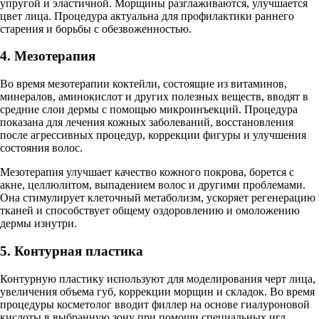
упругой и эластичной. Морщины разглаживаются, улучшается
цвет лица. Процедура актуальна для профилактики раннего
старения и борьбы с обезвоженностью.
4. Мезотерапия
Во время мезотерапии коктейли, состоящие из витаминов,
минералов, аминокислот и других полезных веществ, вводят в
средние слои дермы с помощью микроинъекций. Процедура
показана для лечения кожных заболеваний, восстановления
после агрессивных процедур, коррекции фигуры и улучшения
состояния волос.
Мезотерапия улучшает качество кожного покрова, борется с
акне, целлюлитом, выпадением волос и другими проблемами.
Она стимулирует клеточный метаболизм, ускоряет регенерацию
тканей и способствует общему оздоровлению и омоложению
дермы изнутри.
5. Контурная пластика
Контурную пластику используют для моделирования черт лица,
увеличения объема губ, коррекции морщин и складок. Во время
процедуры косметолог вводит филлер на основе гиалуроновой
кислоты в выбранную зону при помощи специальных игл.