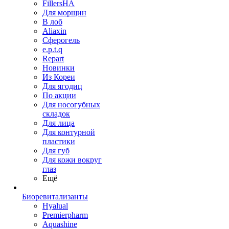
FillersHA
Для морщин
В лоб
Aliaxin
Сферогель
e.p.t.q
Repart
Новинки
Из Кореи
Для ягодиц
По акции
Для носогубных
складок
Для лица
Для контурной
пластики
Для губ
Для кожи вокруг
глаз
Ещё
Биоревитализанты
Hyalual
Premierpharm
Aquashine