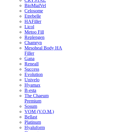
CRYSTAL
BioMialVel
Celosome
Etrebelle
HAFiller
Licol
Metoo Fill
Replengen
Chamryn
Mesoheal Body HA
Filler
Gana
Reneall
Success
Evolution
Univelo
Hyamax
B-esta
The Chaeum
Premium
Sosum
VOM (V.O.M.)
Bellast
Platinum
Hyaluform