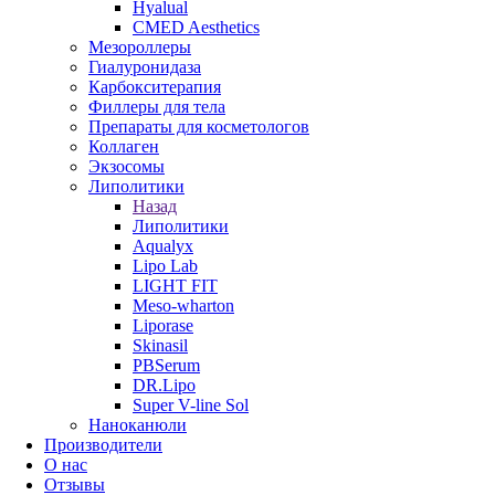
Hyalual
CMED Aesthetics
Мезороллеры
Гиалуронидаза
Карбокситерапия
Филлеры для тела
Препараты для косметологов
Коллаген
Экзосомы
Липолитики
Назад
Липолитики
Aqualyx
Lipo Lab
LIGHT FIT
Meso-wharton
Liporase
Skinasil
PBSerum
DR.Lipo
Super V-line Sol
Наноканюли
Производители
О нас
Отзывы