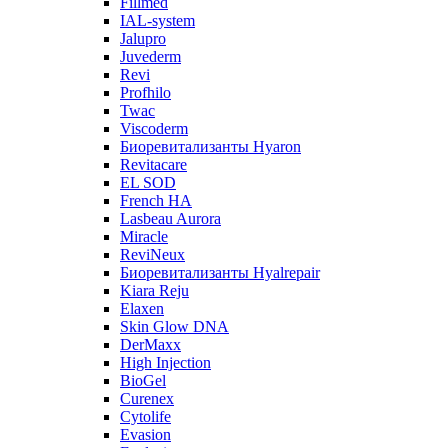
Fillmed
IAL-system
Jalupro
Juvederm
Revi
Profhilo
Twac
Viscoderm
Биоревитализанты Hyaron
Revitacare
EL SOD
French HA
Lasbeau Aurora
Miracle
ReviNeux
Биоревитализанты Hyalrepair
Kiara Reju
Elaxen
Skin Glow DNA
DerMaxx
High Injection
BioGel
Curenex
Cytolife
Evasion