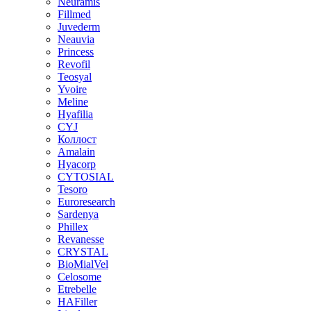
Neuramis
Fillmed
Juvederm
Neauvia
Princess
Revofil
Teosyal
Yvoire
Meline
Hyafilia
CYJ
Коллост
Amalain
Hyacorp
CYTOSIAL
Tesoro
Euroresearch
Sardenya
Phillex
Revanesse
CRYSTAL
BioMialVel
Celosome
Etrebelle
HAFiller