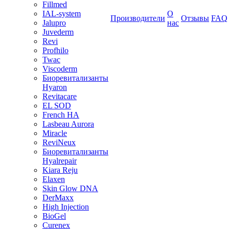
Fillmed
IAL-system
О
Производители
Отзывы
FAQ
Jalupro
нас
Juvederm
Revi
Profhilo
Twac
Viscoderm
Биоревитализанты
Hyaron
Revitacare
EL SOD
French HA
Lasbeau Aurora
Miracle
ReviNeux
Биоревитализанты
Hyalrepair
Kiara Reju
Elaxen
Skin Glow DNA
DerMaxx
High Injection
BioGel
Curenex