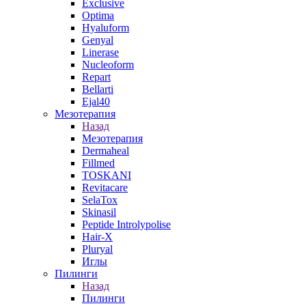
Exclusive
Optima
Hyaluform
Genyal
Linerase
Nucleoform
Repart
Bellarti
Ejal40
Мезотерапия
Назад
Мезотерапия
Dermaheal
Fillmed
TOSKANI
Revitacare
SelaTox
Skinasil
Peptide Introlypolise
Hair-X
Pluryal
Иглы
Пилинги
Назад
Пилинги