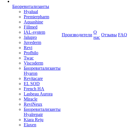
Биоревитализанты
Hyalual
Premierpharm
Aquashine
Fillmed
IAL-system
О
Производители
Отзывы
FAQ
Jalupro
нас
Juvederm
Revi
Profhilo
Twac
Viscoderm
Биоревитализанты
Hyaron
Revitacare
EL SOD
French HA
Lasbeau Aurora
Miracle
ReviNeux
Биоревитализанты
Hyalrepair
Kiara Reju
Elaxen