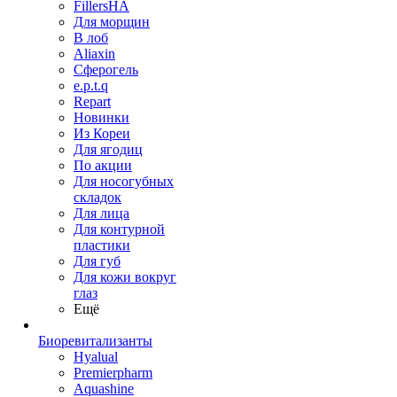
FillersHA
Для морщин
В лоб
Aliaxin
Сферогель
e.p.t.q
Repart
Новинки
Из Кореи
Для ягодиц
По акции
Для носогубных
складок
Для лица
Для контурной
пластики
Для губ
Для кожи вокруг
глаз
Ещё
Биоревитализанты
Hyalual
Premierpharm
Aquashine