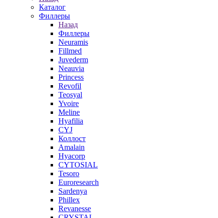
Каталог
Филлеры
Назад
Филлеры
Neuramis
Fillmed
Juvederm
Neauvia
Princess
Revofil
Teosyal
Yvoire
Meline
Hyafilia
CYJ
Коллост
Amalain
Hyacorp
CYTOSIAL
Tesoro
Euroresearch
Sardenya
Phillex
Revanesse
CRYSTAL