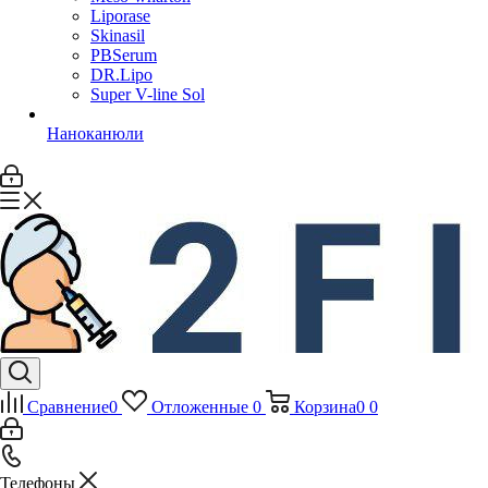
Liporase
Skinasil
PBSerum
DR.Lipo
Super V-line Sol
Наноканюли
Сравнение
0
Отложенные
0
Корзина
0
0
Телефоны