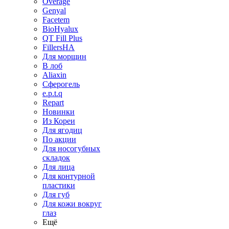
Overage
Genyal
Facetem
BioHyalux
QT Fill Plus
FillersHA
Для морщин
В лоб
Aliaxin
Сферогель
e.p.t.q
Repart
Новинки
Из Кореи
Для ягодиц
По акции
Для носогубных
складок
Для лица
Для контурной
пластики
Для губ
Для кожи вокруг
глаз
Ещё