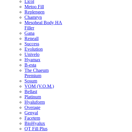
Licol
Metoo Fill
Replengen
Chamryn
Mesoheal Body HA
Filler
Gana
Reneall
Success
Evolution
Univelo
Hyamax
B-esta
The Chaeum
Premium
Sosum
VOM (V.O.M.)
Bellast
Platinum
Hyaluform
Overage
Genyal
Facetem
BioHyalux
QT Fill Plus