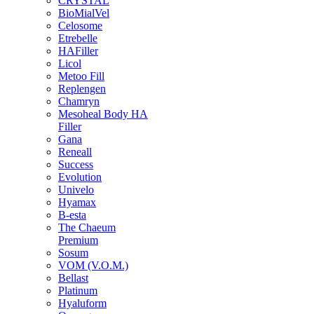
CRYSTAL
BioMialVel
Celosome
Etrebelle
HAFiller
Licol
Metoo Fill
Replengen
Chamryn
Mesoheal Body HA
Filler
Gana
Reneall
Success
Evolution
Univelo
Hyamax
B-esta
The Chaeum
Premium
Sosum
VOM (V.O.M.)
Bellast
Platinum
Hyaluform