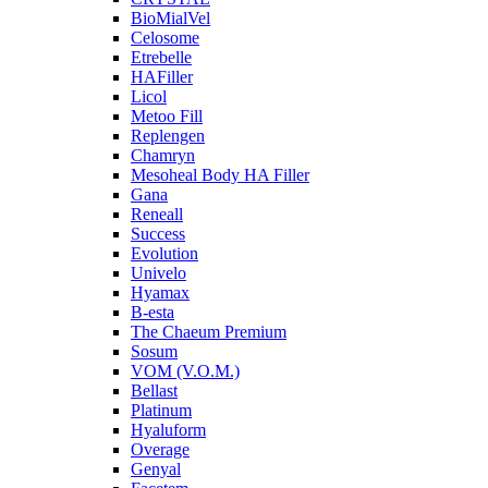
BioMialVel
Celosome
Etrebelle
HAFiller
Licol
Metoo Fill
Replengen
Chamryn
Mesoheal Body HA Filler
Gana
Reneall
Success
Evolution
Univelo
Hyamax
B-esta
The Chaeum Premium
Sosum
VOM (V.O.M.)
Bellast
Platinum
Hyaluform
Overage
Genyal