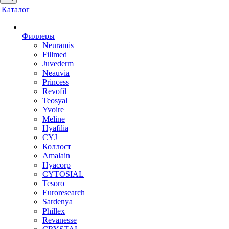
Каталог
Филлеры
Neuramis
Fillmed
Juvederm
Neauvia
Princess
Revofil
Teosyal
Yvoire
Meline
Hyafilia
CYJ
Коллост
Amalain
Hyacorp
CYTOSIAL
Tesoro
Euroresearch
Sardenya
Phillex
Revanesse