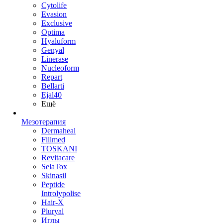
Cytolife
Evasion
Exclusive
Optima
Hyaluform
Genyal
Linerase
Nucleoform
Repart
Bellarti
Ejal40
Ещё
Мезотерапия
Dermaheal
Fillmed
TOSKANI
Revitacare
SelaTox
Skinasil
Peptide
Introlypolise
Hair-X
Pluryal
Иглы