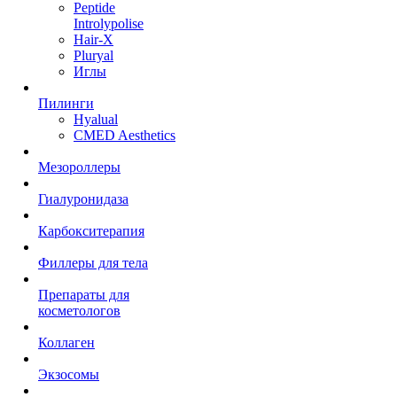
Peptide
Introlypolise
Hair-X
Pluryal
Иглы
Пилинги
Hyalual
CMED Aesthetics
Мезороллеры
Гиалуронидаза
Карбокситерапия
Филлеры для тела
Препараты для
косметологов
Коллаген
Экзосомы