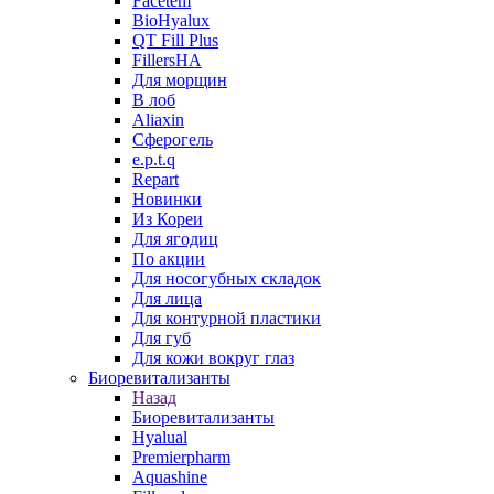
Facetem
BioHyalux
QT Fill Plus
FillersHA
Для морщин
В лоб
Aliaxin
Сферогель
e.p.t.q
Repart
Новинки
Из Кореи
Для ягодиц
По акции
Для носогубных складок
Для лица
Для контурной пластики
Для губ
Для кожи вокруг глаз
Биоревитализанты
Назад
Биоревитализанты
Hyalual
Premierpharm
Aquashine