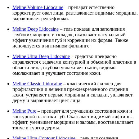
Meline Volume Lidocaine
– препарат естественно
корректирует овал лица, разглаживает видимые морщины,
выравнивает рельеф кожи.
Meline Deep Lidocaine
– гель показан для заполнения
глубоких морщин и складок, оказывает натуральный
эффект увеличения губ и коррекции их формы. Также
используется в интимном филлинге.
Meline Ultra Deep Lidocaine
– средство прекрасно
справляется с задачами контурной и объемной пластики в
области лица, глубоко увлажняет ткани, видимо
омолаживает и улучшает состояние кожи.
Meline Classic Lidocaine
– классический филлер для
профилактики и лечения преждевременного старения
кожи, устраняет первые морщины и складки, увлажняет
дерму и выравнивает цвет лица.
Meline Pure
– препарат для улучшения состояния кожи и
контурной пластики губ. Оказывает видимый лифтинг-
эффект, уменьшает морщины и заломы, восстанавливает
тонус и тургор дермы.
Meline Ultra Contour Lidocaine
– гель для создания