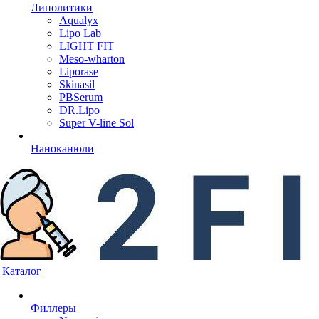
Липолитики
Aqualyx
Lipo Lab
LIGHT FIT
Meso-wharton
Liporase
Skinasil
PBSerum
DR.Lipo
Super V-line Sol
Наноканюли
Каталог
Филлеры