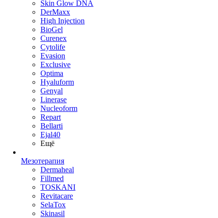
Skin Glow DNA
DerMaxx
High Injection
BioGel
Curenex
Cytolife
Evasion
Exclusive
Optima
Hyaluform
Genyal
Linerase
Nucleoform
Repart
Bellarti
Ejal40
Ещё
Мезотерапия
Dermaheal
Fillmed
TOSKANI
Revitacare
SelaTox
Skinasil